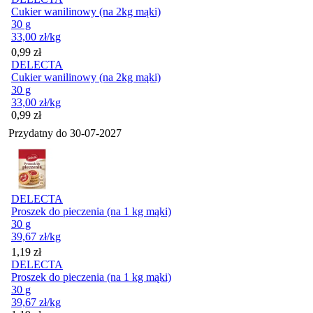
Cukier wanilinowy (na 2kg mąki)
30 g
33,00
zł
/kg
Cena
0,99
zł
DELECTA
Cukier wanilinowy (na 2kg mąki)
30 g
33,00
zł
/kg
Cena
0,99
zł
Przydatny do
30-07-2027
DELECTA
Proszek do pieczenia (na 1 kg mąki)
30 g
39,67
zł
/kg
Cena
1,19
zł
DELECTA
Proszek do pieczenia (na 1 kg mąki)
30 g
39,67
zł
/kg