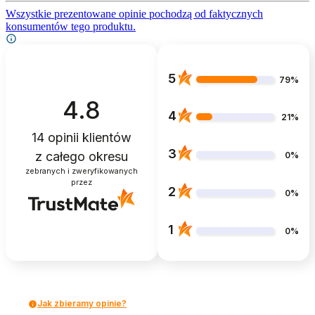
Wszystkie prezentowane opinie pochodzą od faktycznych
konsumentów tego produktu.
5
79%
4.8
4
21%
14
opinii klientów
3
z całego okresu
0%
zebranych i zweryfikowanych
przez
2
0%
1
0%
Jak zbieramy opinie?