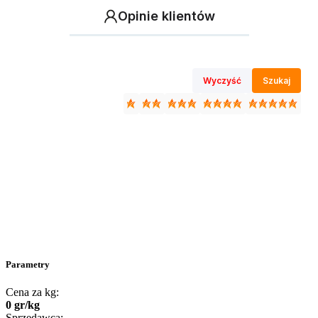
Opinie klientów
Wyczyść
Szukaj
Parametry
Cena za kg:
0
gr
/
kg
Sprzedawca: