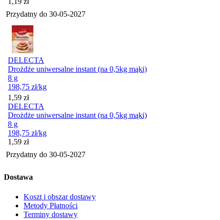
Cena
1,19
zł
Przydatny do
30-05-2027
DELECTA
Drożdże uniwersalne instant (na 0,5kg mąki)
8 g
198,75
zł
/kg
Cena
1,59
zł
DELECTA
Drożdże uniwersalne instant (na 0,5kg mąki)
8 g
198,75
zł
/kg
Cena
1,59
zł
Przydatny do
30-05-2027
Dostawa
Koszt i obszar dostawy
Metody Płatności
Terminy dostawy