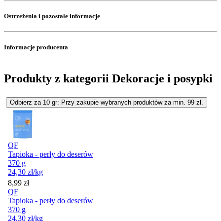
Ostrzeżenia i pozostałe informacje
Informacje producenta
Produkty z kategorii Dekoracje i posypki
Odbierz za 10 gr: Przy zakupie wybranych produktów za min. 99 zł.
QF
Tapioka - perły do deserów
370 g
24,30
zł
/kg
Cena
8,99
zł
QF
Tapioka - perły do deserów
370 g
24,30
zł
/kg