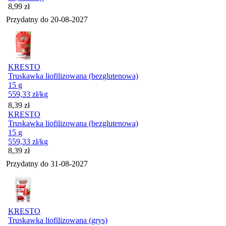
Cena
8,99
zł
Przydatny do
20-08-2027
KRESTO
Truskawka liofilizowana (bezglutenowa)
15 g
559,33
zł
/kg
Cena
8,39
zł
KRESTO
Truskawka liofilizowana (bezglutenowa)
15 g
559,33
zł
/kg
Cena
8,39
zł
Przydatny do
31-08-2027
KRESTO
Truskawka liofilizowana (grys)