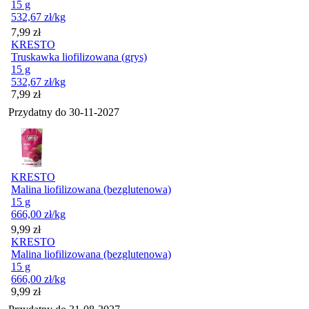
15 g
532,67
zł
/kg
Cena
7,99
zł
KRESTO
Truskawka liofilizowana (grys)
15 g
532,67
zł
/kg
Cena
7,99
zł
Przydatny do
30-11-2027
KRESTO
Malina liofilizowana (bezglutenowa)
15 g
666,00
zł
/kg
Cena
9,99
zł
KRESTO
Malina liofilizowana (bezglutenowa)
15 g
666,00
zł
/kg
Cena
9,99
zł