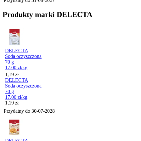
Przydatny do
31-08-2027
Produkty marki DELECTA
DELECTA
Soda oczyszczona
70 g
17,00
zł
/kg
Cena
1,19
zł
DELECTA
Soda oczyszczona
70 g
17,00
zł
/kg
Cena
1,19
zł
Przydatny do
30-07-2028
DELECTA