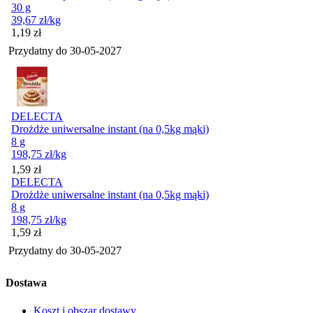
30 g
39,67
zł
/kg
Cena
1,19
zł
Przydatny do
30-05-2027
DELECTA
Drożdże uniwersalne instant (na 0,5kg mąki)
8 g
198,75
zł
/kg
Cena
1,59
zł
DELECTA
Drożdże uniwersalne instant (na 0,5kg mąki)
8 g
198,75
zł
/kg
Cena
1,59
zł
Przydatny do
30-05-2027
Dostawa
Koszt i obszar dostawy