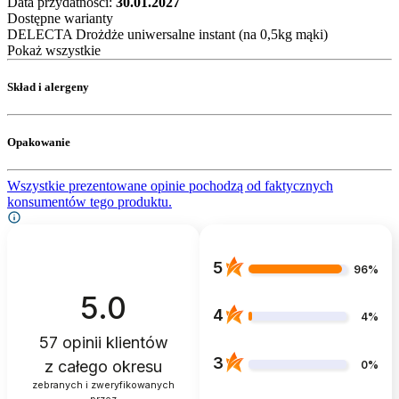
Data przydatności:
30.01.2027
Dostępne warianty
DELECTA Drożdże uniwersalne instant (na 0,5kg mąki)
Pokaż wszystkie
Skład i alergeny
Opakowanie
Wszystkie prezentowane opinie pochodzą od faktycznych
konsumentów tego produktu.
5
96%
5.0
4
4%
57
opinii klientów
3
z całego okresu
0%
zebranych i zweryfikowanych