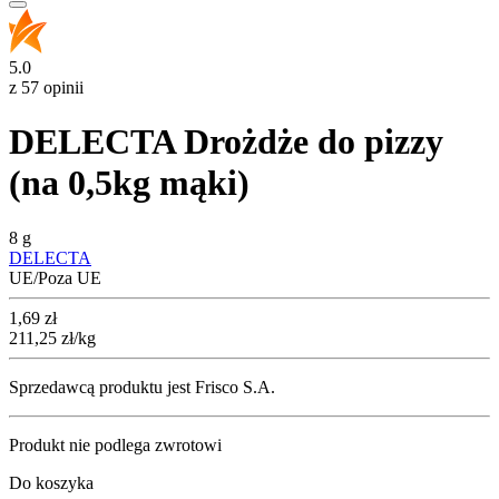
5.0
z 57 opinii
DELECTA Drożdże do pizzy
(na 0,5kg mąki)
8 g
DELECTA
UE/Poza UE
Cena
1,69
zł
211,25
zł
/kg
Sprzedawcą produktu jest Frisco S.A.
Produkt nie podlega zwrotowi
Do koszyka