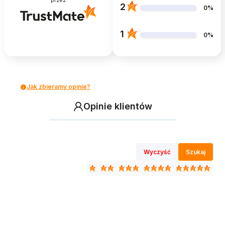
przez
2
0%
1
0%
Jak zbieramy opinie?
Opinie klientów
Wyczyść
Szukaj