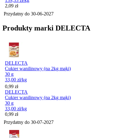
139,33
zł
/kg
Cena
2,09
zł
Przydatny do
30-06-2027
Produkty marki DELECTA
DELECTA
Cukier wanilinowy (na 2kg mąki)
30 g
33,00
zł
/kg
Cena
0,99
zł
DELECTA
Cukier wanilinowy (na 2kg mąki)
30 g
33,00
zł
/kg
Cena
0,99
zł
Przydatny do
30-07-2027