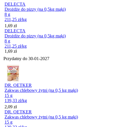
DELECTA
Drożdże do pizzy (na 0,5kg mąki)
8 g
211,25
zł
/kg
Cena
1,69
zł
DELECTA
Drożdże do pizzy (na 0,5kg mąki)
8 g
211,25
zł
/kg
Cena
1,69
zł
Przydatny do
30-01-2027
DR. OETKER
Zakwas chlebowy żytni (na 0,5 kg mąki)
15 g
139,33
zł
/kg
Cena
2,09
zł
DR. OETKER
Zakwas chlebowy żytni (na 0,5 kg mąki)
15 g