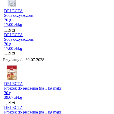
DELECTA
Soda oczyszczona
70 g
17,00
zł
/kg
Cena
1,19
zł
DELECTA
Soda oczyszczona
70 g
17,00
zł
/kg
Cena
1,19
zł
Przydatny do
30-07-2028
DELECTA
Proszek do pieczenia (na 1 kg mąki)
30 g
39,67
zł
/kg
Cena
1,19
zł
DELECTA
Proszek do pieczenia (na 1 kg mąki)