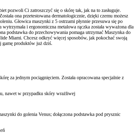
 pozwoli Ci zatroszczyć się o skórę tak, jak na to zasługuje.
Została ona przetestowana dermatologicznie, dzięki czemu możesz
oleniu. Głowica maszynki z 5 ostrzami płynnie przesuwa się po
sza wytrzymała i ergonomiczna metalowa rączka została wyważona dla
ączona podstawka do przechowywania pomaga utrzymać Maszynka do
Glide Miami. Chcesz odkryć więcej sposobów, jak pokochać swoją
aj gamę produktów już dziś.
ę za jednym pociągnięciem. Została opracowana specjalnie z
u, nawet w przypadku skóry wrażliwej
i do golenia Venus; dołączona podstawka pod prysznic
ień