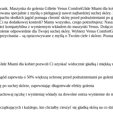
nk. Maszynka do golenia Gillette Venus ComfortGlide Miami dla kobiet
na specjalnie z myślą o pielęgnacji nawet najbardziej suchej skóry. 
zapachu słodkich jagód pomaga chronić skórę przed podrażnieniami po g
ży Ci na dodatkowej kontroli? Mamy wszystko, czego potrzebujesz: Na
 również kompatybilna z wymiennym wkładem do maszynki Venus. Doł
 golenie odpowiednie dla Twojej suchej skóry. Wybierz Venus Comfort
zy przycinania – są opracowywane z myślą o Twoim ciele i skórze. Pozn
ami dla kobiet pozwoli Ci uzyskać widocznie gładką i miękką skór
gód zapewnia o 50% większą ochronę przed podrażnieniami po goleni
chej skórze, zapewniając długotrwałe efekty golenia
ę i wymieniaj wkłady na dowolne ostrza wymienne do maszynk
cych i każdego, kto chciałby cieszyć się gładką skórą na co dz