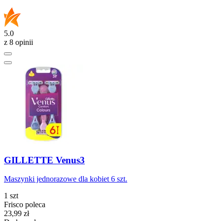
5.0
z 8 opinii
GILLETTE Venus3
Maszynki jednorazowe dla kobiet 6 szt.
1 szt
Frisco poleca
Cena
23,99
zł