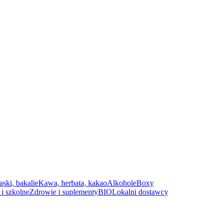
ąski, bakalie
Kawa, herbata, kakao
Alkohole
Boxy
i szkolne
Zdrowie i suplementy
BIO
Lokalni dostawcy