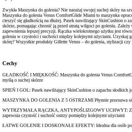
Zwykła Maszynka do golenia? Nie narażaj swojej suchej skóry na szwa
Maszynka do golenia Venus ComfortGlide Miami to maszynka opracowa
cieszyć się gładkością na dłużej. Pasek nawilżający SkinCushion o 
skórze, pomagając chronić ją przed utratą wilgoci po goleniu. Zale
zapewnienia lepszej precyzji. Rączka wielokrotnego użytku jest
golenia w czystości i suchości między kolejnymi użyciami. Uzyskaj
skórę? Wszystkie produkty Gillette Venus – do golenia, stylizacji c
Cechy
GŁADKOŚĆ I MIĘKKOŚĆ: Maszynka do golenia Venus ComfortGlide Mi
myślą o suchej skórze
SPIEŃ I GOL: Pasek nawilżający SkinCushion o zapachu słodkich ja
MASZYNKA DO GOLENIA Z 5 OSTRZAMI Płynnie przesuwa się po su
WYTRZYMAŁA RĄCZKA, ANTYPOŚLIZGOWY UCHWYT: Zachowaj rączk
zapewnia czystość i suchość ostrzy pomiędzy kolejnymi użyciami
ŁATWE GOLENIE I DOSKONAŁE EFEKTY: Idealna dla osób początkują