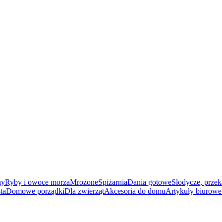
ny
Ryby i owoce morza
Mrożone
Spiżarnia
Dania gotowe
Słodycze, przek
ta
Domowe porządki
Dla zwierząt
Akcesoria do domu
Artykuły biurowe 