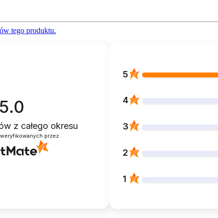
ów tego produktu.
5
4
5.0
ntów
z całego okresu
3
zweryfikowanych przez
2
1