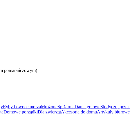
iem pomarańczowym)
ny
Ryby i owoce morza
Mrożone
Spiżarnia
Dania gotowe
Słodycze, przek
ta
Domowe porządki
Dla zwierząt
Akcesoria do domu
Artykuły biurowe 