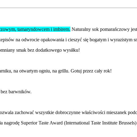
ńczowym, tamaryndowcem i imbirem.
Naturalny sok pomarańczowy jest
zepisów na odwrocie opakowania i cieszyć się bogatym i wyrazistym 
pomniany smak bez dodatkowego wysiłku!
niku, na otwartym ogniu, na grillu. Gotuj przez cały rok!
 bez barwników.
.
zwala zachować wszystkie dobroczynne właściwości mieszanek podcz
agrodę Superior Taste Award (International Taste Institute Brussels