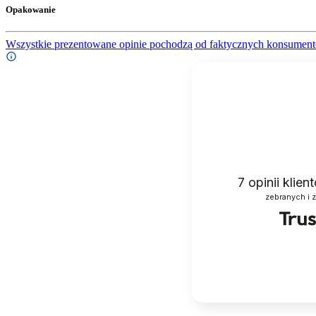
Opakowanie
Wszystkie prezentowane opinie pochodzą od faktycznych konsument
7
opinii klie
zebranych i 