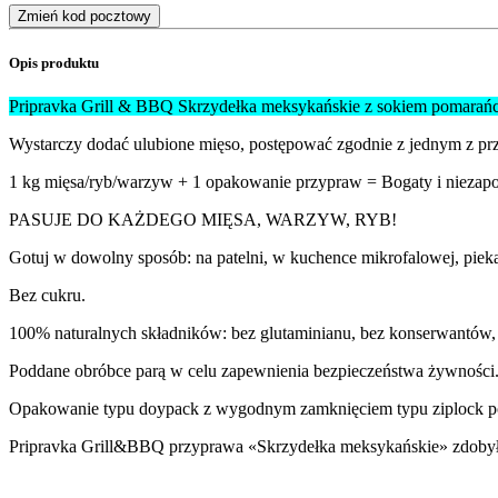
Zmień kod pocztowy
Opis produktu
Pripravka Grill & BBQ Skrzydełka meksykańskie z sokiem pomara
Wystarczy dodać ulubione mięso, postępować zgodnie z jednym z pr
1 kg mięsa/ryb/warzyw + 1 opakowanie przypraw = Bogaty i nieza
PASUJE DO KAŻDEGO MIĘSA, WARZYW, RYB!
Gotuj w dowolny sposób: na patelni, w kuchence mikrofalowej, piekar
Bez cukru.
100% naturalnych składników: bez glutaminianu, bez konserwantów,
Poddane obróbce parą w celu zapewnienia bezpieczeństwa żywności
Opakowanie typu doypack z wygodnym zamknięciem typu ziplock po
Pripravka Grill&BBQ przyprawa «Skrzydełka meksykańskie» zdobyła n