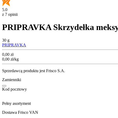
5.0
z 7 opinii
PRIPRAVKA Skrzydełka meksyk
30 g
PRIPRAVKA
Cena
0,00
zł
0,00
zł
/kg
Sprzedawcą produktu jest Frisco S.A.
Zamienniki
Kod pocztowy
Pełny asortyment
Dostawa Frisco VAN