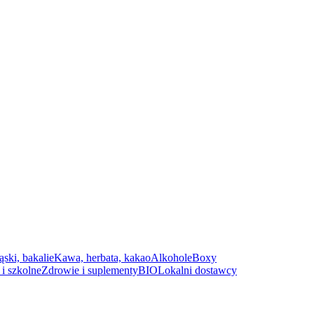
ąski, bakalie
Kawa, herbata, kakao
Alkohole
Boxy
i szkolne
Zdrowie i suplementy
BIO
Lokalni dostawcy