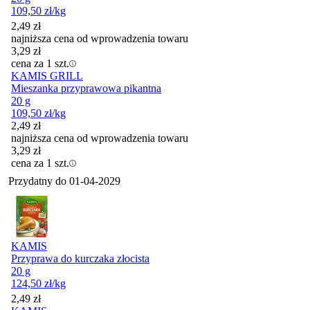
109,50
zł
/kg
2,49
zł
najniższa cena od wprowadzenia towaru
3,29
zł
cena za 1 szt.
KAMIS GRILL
Mieszanka przyprawowa pikantna
20 g
109,50
zł
/kg
2,49
zł
najniższa cena od wprowadzenia towaru
3,29
zł
cena za 1 szt.
Przydatny do
01-04-2029
KAMIS
Przyprawa do kurczaka złocista
20 g
124,50
zł
/kg
Cena
2,49
zł