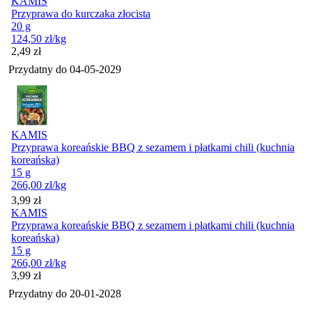
KAMIS
Przyprawa do kurczaka złocista
20 g
124,50
zł
/kg
Cena
2,49
zł
Przydatny do
04-05-2029
KAMIS
Przyprawa koreańskie BBQ z sezamem i płatkami chili (kuchnia
koreańska)
15 g
266,00
zł
/kg
Cena
3,99
zł
KAMIS
Przyprawa koreańskie BBQ z sezamem i płatkami chili (kuchnia
koreańska)
15 g
266,00
zł
/kg
Cena
3,99
zł
Przydatny do
20-01-2028