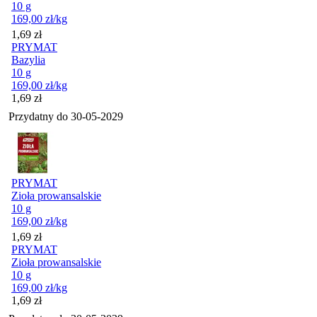
10 g
169,00
zł
/kg
Cena
1,69
zł
PRYMAT
Bazylia
10 g
169,00
zł
/kg
Cena
1,69
zł
Przydatny do
30-05-2029
PRYMAT
Zioła prowansalskie
10 g
169,00
zł
/kg
Cena
1,69
zł
PRYMAT
Zioła prowansalskie
10 g
169,00
zł
/kg
Cena
1,69
zł