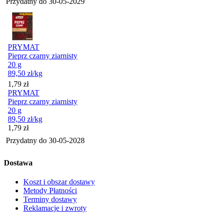
Przydatny do
30-05-2029
PRYMAT
Pieprz czarny ziarnisty
20 g
89,50
zł
/kg
Cena
1,79
zł
PRYMAT
Pieprz czarny ziarnisty
20 g
89,50
zł
/kg
Cena
1,79
zł
Przydatny do
30-05-2028
Dostawa
Koszt i obszar dostawy
Metody Płatności
Terminy dostawy
Reklamacje i zwroty