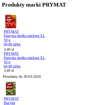
Produkty marki PRYMAT
PRYMAT
Papryka słodka mielona XL
50 g
69,80
zł
/kg
Cena
3,49
zł
PRYMAT
Papryka słodka mielona XL
50 g
69,80
zł
/kg
Cena
3,49
zł
Przydatny do
30-03-2029
PRYMAT
Bazylia