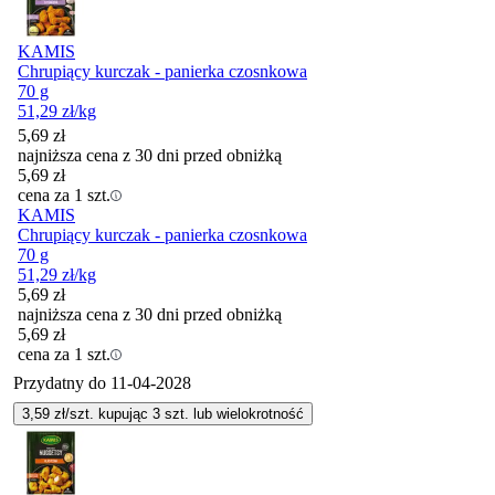
KAMIS
Chrupiący kurczak - panierka czosnkowa
70 g
51,29
zł
/kg
5,69
zł
najniższa cena z 30 dni przed obniżką
5,69
zł
cena za 1 szt.
KAMIS
Chrupiący kurczak - panierka czosnkowa
70 g
51,29
zł
/kg
5,69
zł
najniższa cena z 30 dni przed obniżką
5,69
zł
cena za 1 szt.
Przydatny do
11-04-2028
3,59
zł/szt. kupując
3
szt.
lub wielokrotność