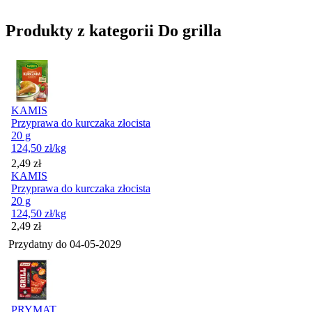
Produkty z kategorii Do grilla
KAMIS
Przyprawa do kurczaka złocista
20 g
124,50
zł
/kg
Cena
2,49
zł
KAMIS
Przyprawa do kurczaka złocista
20 g
124,50
zł
/kg
Cena
2,49
zł
Przydatny do
04-05-2029
PRYMAT