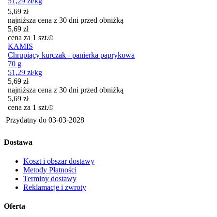
51,29
zł
/kg
5,69
zł
najniższa cena z 30 dni przed obniżką
5,69
zł
cena za 1 szt.
KAMIS
Chrupiący kurczak - panierka paprykowa
70 g
51,29
zł
/kg
5,69
zł
najniższa cena z 30 dni przed obniżką
5,69
zł
cena za 1 szt.
Przydatny do
03-03-2028
Dostawa
Koszt i obszar dostawy
Metody Płatności
Terminy dostawy
Reklamacje i zwroty
Oferta