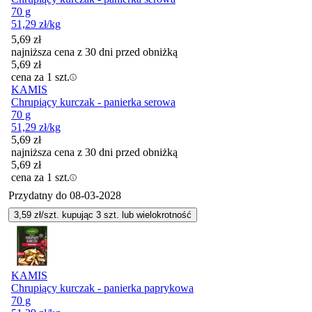
70 g
51,29
zł
/kg
5,69
zł
najniższa cena z 30 dni przed obniżką
5,69
zł
cena za 1 szt.
KAMIS
Chrupiący kurczak - panierka serowa
70 g
51,29
zł
/kg
5,69
zł
najniższa cena z 30 dni przed obniżką
5,69
zł
cena za 1 szt.
Przydatny do
08-03-2028
3,59
zł/szt. kupując
3
szt.
lub wielokrotność
KAMIS
Chrupiący kurczak - panierka paprykowa
70 g