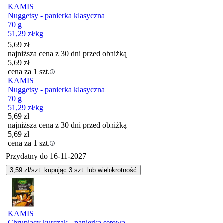
KAMIS
Nuggetsy - panierka klasyczna
70 g
51,29
zł
/kg
5,69
zł
najniższa cena z 30 dni przed obniżką
5,69
zł
cena za 1 szt.
KAMIS
Nuggetsy - panierka klasyczna
70 g
51,29
zł
/kg
5,69
zł
najniższa cena z 30 dni przed obniżką
5,69
zł
cena za 1 szt.
Przydatny do
16-11-2027
3,59
zł/szt. kupując
3
szt.
lub wielokrotność
KAMIS
Chrupiący kurczak - panierka serowa