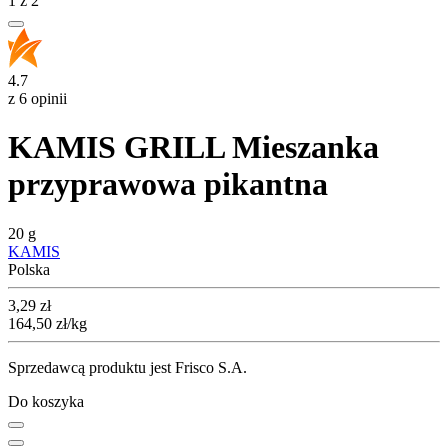
1
z
2
4.7
z 6 opinii
KAMIS GRILL Mieszanka
przyprawowa pikantna
20 g
KAMIS
Polska
Cena
3,29
zł
164,50
zł
/kg
Sprzedawcą produktu jest Frisco S.A.
Do koszyka