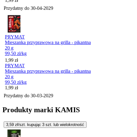
1,99
zł
Przydatny do
30-04-2029
PRYMAT
Mieszanka przyprawowa na grilla - pikantna
20 g
99,50
zł
/kg
Cena
1,99
zł
PRYMAT
Mieszanka przyprawowa na grilla - pikantna
20 g
99,50
zł
/kg
Cena
1,99
zł
Przydatny do
30-03-2029
Produkty marki KAMIS
3,59
zł/szt. kupując
3
szt.
lub wielokrotność