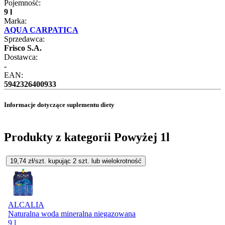
Pojemność:
9 l
Marka:
AQUA CARPATICA
Sprzedawca:
Frisco S.A.
Dostawca:
-
EAN:
5942326400933
Informacje dotyczące suplementu diety
Produkty z kategorii Powyżej 1l
19,74
zł/szt. kupując
2
szt.
lub wielokrotność
ALCALIA
Naturalna woda mineralna niegazowana
9 l