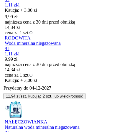
1,11
zł
/l
Kaucja: + 3,00 zł
9,99
zł
najniższa cena z 30 dni przed obniżką
14,34
zł
cena za 1 szt.
RODOWITA
Woda mineralna niegazowana
9 l
1,11
zł
/l
9,99
zł
najniższa cena z 30 dni przed obniżką
14,34
zł
cena za 1 szt.
Kaucja: + 3,00 zł
Przydatny do
04-12-2027
11,94
zł/szt. kupując
2
szt.
lub wielokrotność
NAŁĘCZOWIANKA
Naturalna woda mineralna niegazowana