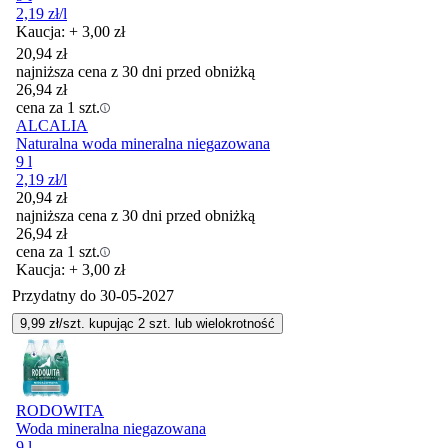
2,19
zł
/l
Kaucja: + 3,00 zł
20,94
zł
najniższa cena z 30 dni przed obniżką
26,94
zł
cena za 1 szt.
ALCALIA
Naturalna woda mineralna niegazowana
9 l
2,19
zł
/l
20,94
zł
najniższa cena z 30 dni przed obniżką
26,94
zł
cena za 1 szt.
Kaucja: + 3,00 zł
Przydatny do
30-05-2027
9,99
zł/szt. kupując
2
szt.
lub wielokrotność
RODOWITA
Woda mineralna niegazowana
9 l