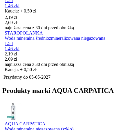
1.5 l
1,46
zł
/l
Kaucja: + 0,50 zł
Cena promocyjna
2,19
zł
2,69
zł
najniższa cena z 30 dni przed obniżką
STAROPOLANKA
Woda mineralna średniozmineralizowana niegazowana
1.5 l
1,46
zł
/l
Cena promocyjna
2,19
zł
2,69
zł
najniższa cena z 30 dni przed obniżką
Kaucja: + 0,50 zł
Przydatny do
05-05-2027
Produkty marki AQUA CARPATICA
AQUA CARPATICA
Woda mineralna niegazowana (szkło)