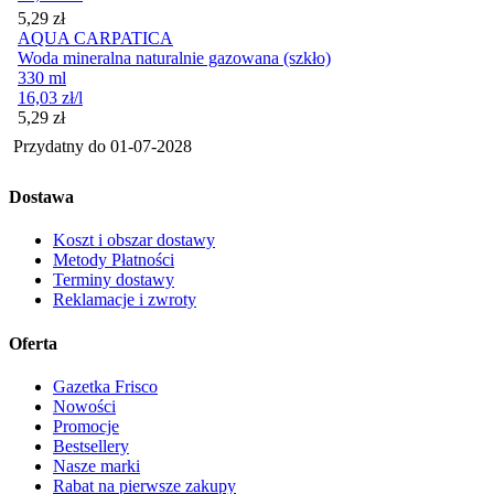
Cena
5,29
zł
AQUA CARPATICA
Woda mineralna naturalnie gazowana (szkło)
330 ml
16,03
zł
/l
Cena
5,29
zł
Przydatny do
01-07-2028
Dostawa
Koszt i obszar dostawy
Metody Płatności
Terminy dostawy
Reklamacje i zwroty
Oferta
Gazetka Frisco
Nowości
Promocje
Bestsellery
Nasze marki
Rabat na pierwsze zakupy