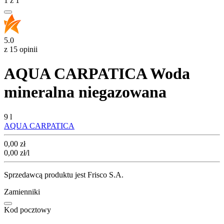
1
z
1
5.0
z 15 opinii
AQUA CARPATICA Woda
mineralna niegazowana
9 l
AQUA CARPATICA
Cena
0,00
zł
0,00
zł
/l
Sprzedawcą produktu jest Frisco S.A.
Zamienniki
Kod pocztowy