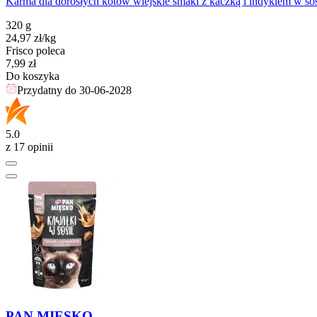
Karma dla dorosłych kotów wiejskie smaki z kaczką i indykiem w sos
320 g
24,97
zł
/kg
Frisco poleca
Cena
7,99
zł
Do koszyka
Przydatny do
30-06-2028
5.0
z 17 opinii
PAN MIĘSKO