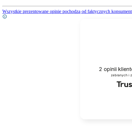
Wszystkie prezentowane opinie pochodzą od faktycznych konsument
2
opinii klie
zebranych i 