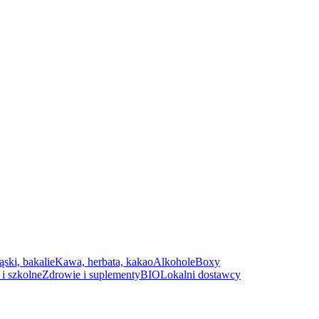
ąski, bakalie
Kawa, herbata, kakao
Alkohole
Boxy
i szkolne
Zdrowie i suplementy
BIO
Lokalni dostawcy