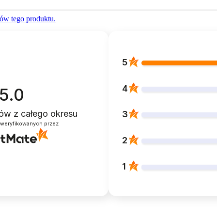
ów tego produktu.
5
4
5.0
ntów
z całego okresu
3
zweryfikowanych przez
2
1