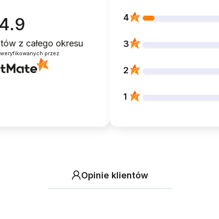
4
4.9
entów
z całego okresu
3
zweryfikowanych przez
2
1
Opinie klientów