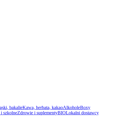
ąski, bakalie
Kawa, herbata, kakao
Alkohole
Boxy
i szkolne
Zdrowie i suplementy
BIO
Lokalni dostawcy