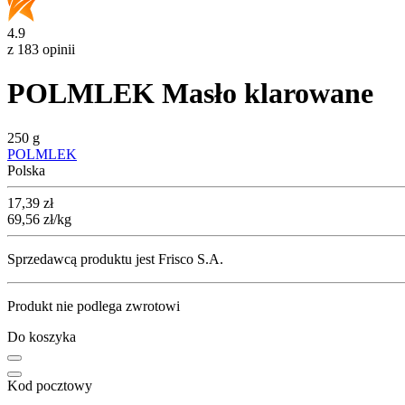
4.9
z 183 opinii
POLMLEK Masło klarowane
250 g
POLMLEK
Polska
Cena
17,39
zł
69,56
zł
/kg
Sprzedawcą produktu jest Frisco S.A.
Produkt nie podlega zwrotowi
Do koszyka
Kod pocztowy