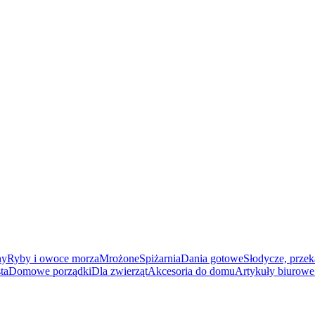
ny
Ryby i owoce morza
Mrożone
Spiżarnia
Dania gotowe
Słodycze, przek
ta
Domowe porządki
Dla zwierząt
Akcesoria do domu
Artykuły biurowe 