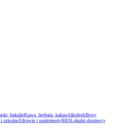
ąski, bakalie
Kawa, herbata, kakao
Alkohole
Boxy
i szkolne
Zdrowie i suplementy
BIO
Lokalni dostawcy