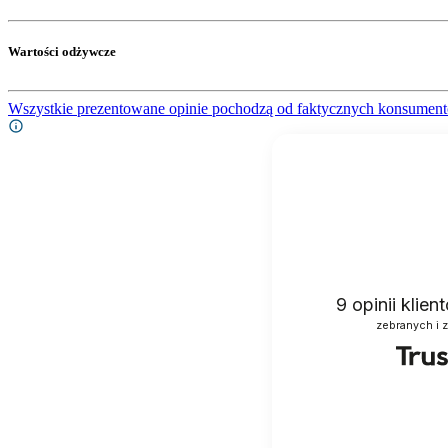
Wartości odżywcze
Wszystkie prezentowane opinie pochodzą od faktycznych konsument
9
opinii klie
zebranych i 