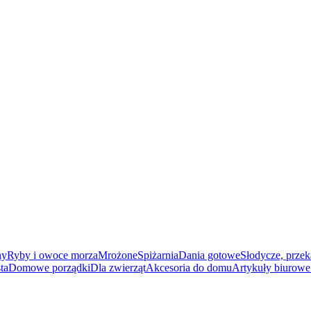
ny
Ryby i owoce morza
Mrożone
Spiżarnia
Dania gotowe
Słodycze, przek
ta
Domowe porządki
Dla zwierząt
Akcesoria do domu
Artykuły biurowe 