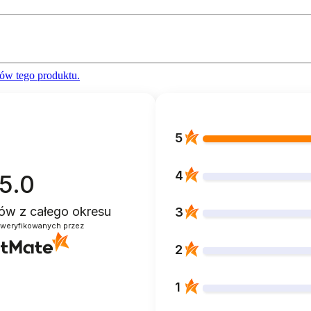
ów tego produktu.
5
4
5.0
ntów
z całego okresu
3
zweryfikowanych przez
2
1