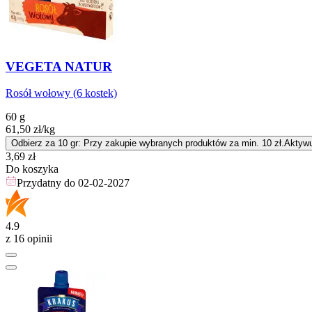
VEGETA NATUR
Rosół wołowy (6 kostek)
60 g
61,50
zł
/kg
Odbierz za 10 gr: Przy zakupie wybranych produktów za min. 10 zł.
Aktywu
Cena
3,69
zł
Do koszyka
Przydatny do
02-02-2027
4.9
z 16 opinii