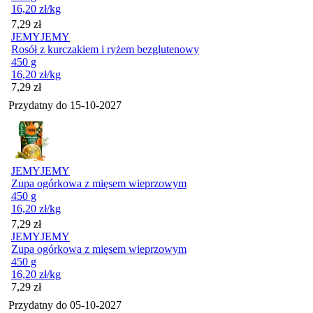
16,20
zł
/kg
Cena
7,29
zł
JEMYJEMY
Rosół z kurczakiem i ryżem bezglutenowy
450 g
16,20
zł
/kg
Cena
7,29
zł
Przydatny do
15-10-2027
JEMYJEMY
Zupa ogórkowa z mięsem wieprzowym
450 g
16,20
zł
/kg
Cena
7,29
zł
JEMYJEMY
Zupa ogórkowa z mięsem wieprzowym
450 g
16,20
zł
/kg
Cena
7,29
zł
Przydatny do
05-10-2027