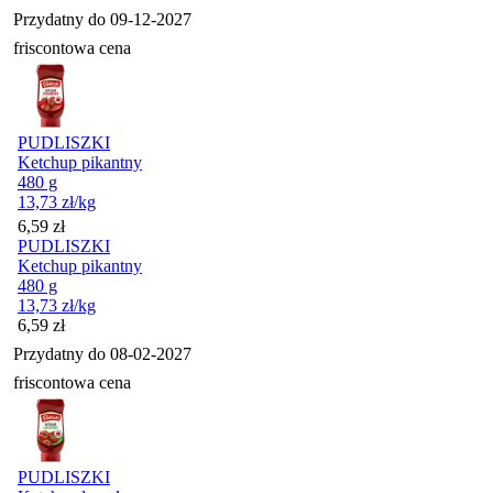
Przydatny do
09-12-2027
friscontowa cena
PUDLISZKI
Ketchup pikantny
480 g
13,73
zł
/kg
Cena
6,59
zł
PUDLISZKI
Ketchup pikantny
480 g
13,73
zł
/kg
Cena
6,59
zł
Przydatny do
08-02-2027
friscontowa cena
PUDLISZKI