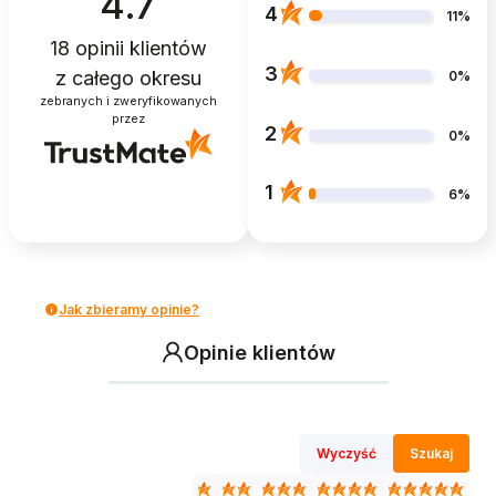
4.7
4
11%
18
opinii klientów
3
z całego okresu
0%
zebranych i zweryfikowanych
przez
2
0%
1
6%
Jak zbieramy opinie?
Opinie klientów
Wyczyść
Szukaj