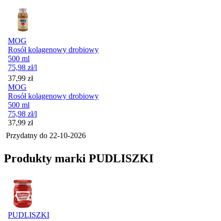
MOG
Rosół kolagenowy drobiowy
500 ml
75,98
zł
/l
Cena
37,99
zł
MOG
Rosół kolagenowy drobiowy
500 ml
75,98
zł
/l
Cena
37,99
zł
Przydatny do
22-10-2026
Produkty marki PUDLISZKI
PUDLISZKI