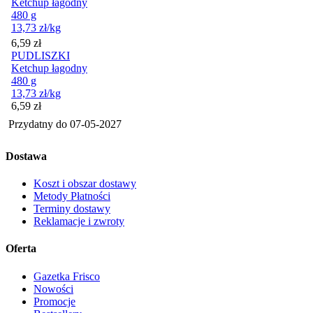
Ketchup łagodny
480 g
13,73
zł
/kg
Cena
6,59
zł
PUDLISZKI
Ketchup łagodny
480 g
13,73
zł
/kg
Cena
6,59
zł
Przydatny do
07-05-2027
Dostawa
Koszt i obszar dostawy
Metody Płatności
Terminy dostawy
Reklamacje i zwroty
Oferta
Gazetka Frisco
Nowości
Promocje