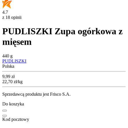
4.7
z 18 opinii
PUDLISZKI Zupa ogórkowa z
mięsem
440 g
PUDLISZKI
Polska
Cena
9,99
zł
22,70
zł
/kg
Sprzedawcą produktu jest Frisco S.A.
Do koszyka
Kod pocztowy