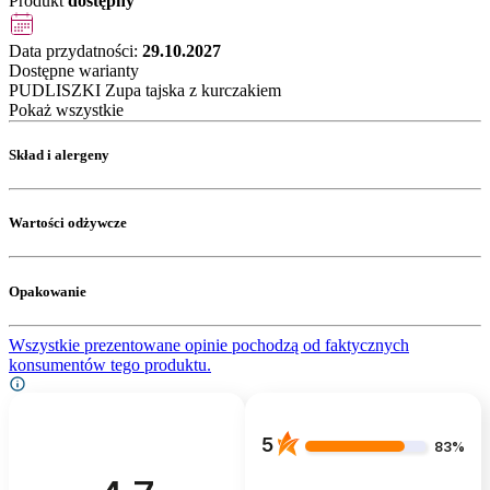
Produkt
dostępny
Data przydatności:
29.10.2027
Dostępne warianty
PUDLISZKI Zupa tajska z kurczakiem
Pokaż wszystkie
Skład i alergeny
Wartości odżywcze
Opakowanie
Wszystkie prezentowane opinie pochodzą od faktycznych
konsumentów tego produktu.
5
83%