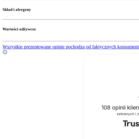
Skład i alergeny
Wartości odżywcze
Wszystkie prezentowane opinie pochodzą od faktycznych konsument
108
opinii kli
zebranych i 