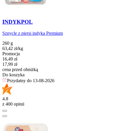
INDYKPOL
Sznycle z piersi indyka Premium
260 g
63,42
zł
/kg
Promocja
Cena promocyjna
16,49
zł
17,99
zł
cena przed obniżką
Do koszyka
Przydatny do
13-08-2026
4.8
z 400 opinii