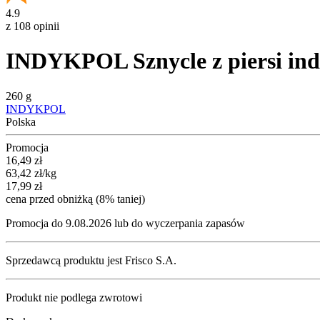
4.9
z 108 opinii
INDYKPOL Sznycle z piersi in
260 g
INDYKPOL
Polska
Promocja
Cena promocyjna
16,49
zł
63,42
zł
/kg
17,99
zł
cena przed obniżką (8% taniej)
Promocja do 9.08.2026 lub do wyczerpania zapasów
Sprzedawcą produktu jest Frisco S.A.
Produkt nie podlega zwrotowi