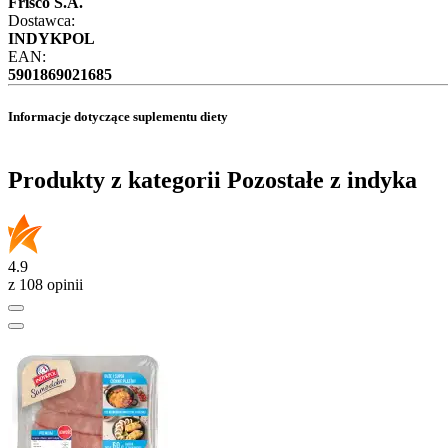
Frisco S.A.
Dostawca:
INDYKPOL
EAN:
5901869021685
Informacje dotyczące suplementu diety
Produkty z kategorii Pozostałe z indyka
4.9
z 108 opinii