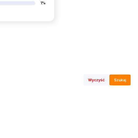
1%
Wyczyść
Szukaj