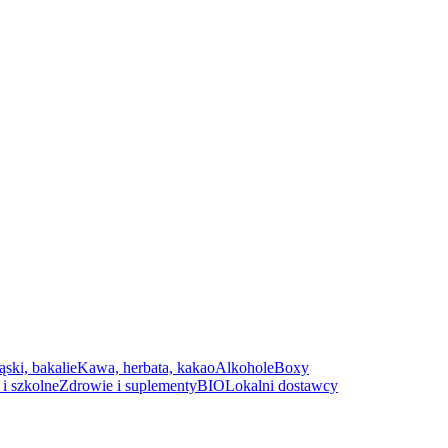
ąski, bakalie
Kawa, herbata, kakao
Alkohole
Boxy
i szkolne
Zdrowie i suplementy
BIO
Lokalni dostawcy