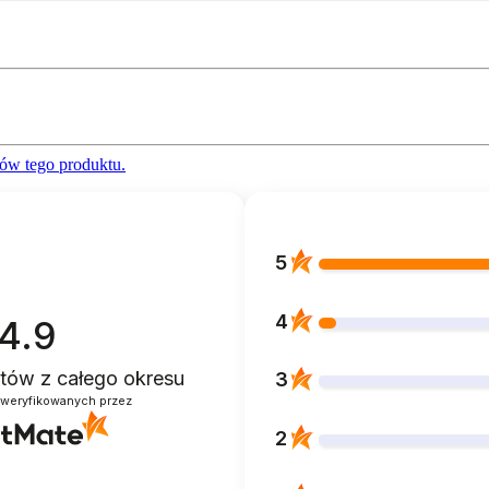
ów tego produktu.
5
4
4.9
entów
z całego okresu
3
zweryfikowanych przez
2