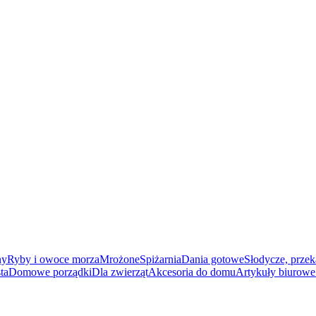
ny
Ryby i owoce morza
Mrożone
Spiżarnia
Dania gotowe
Słodycze, przek
ta
Domowe porządki
Dla zwierząt
Akcesoria do domu
Artykuły biurowe 