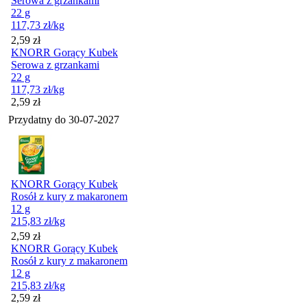
Serowa z grzankami
22 g
117,73
zł
/kg
Cena
2,59
zł
KNORR Gorący Kubek
Serowa z grzankami
22 g
117,73
zł
/kg
Cena
2,59
zł
Przydatny do
30-07-2027
KNORR Gorący Kubek
Rosół z kury z makaronem
12 g
215,83
zł
/kg
Cena
2,59
zł
KNORR Gorący Kubek
Rosół z kury z makaronem
12 g
215,83
zł
/kg
Cena
2,59
zł