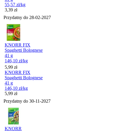
55,57
zł
/kg
Cena
3,39
zł
Przydatny do
28-02-2027
KNORR FIX
Spaghetti Bolognese
41 g
146,10
zł
/kg
Cena
5,99
zł
KNORR FIX
Spaghetti Bolognese
41 g
146,10
zł
/kg
Cena
5,99
zł
Przydatny do
30-11-2027
KNORR