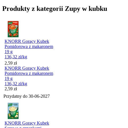
Produkty z kategorii Zupy w kubku
KNORR Gorący Kubek
Pomidorowa z makaronem
19 g
136,32
zł
/kg
Cena
2,59
zł
KNORR Gorący Kubek
Pomidorowa z makaronem
19 g
136,32
zł
/kg
Cena
2,59
zł
Przydatny do
30-06-2027
KNORR Gorący Kubek