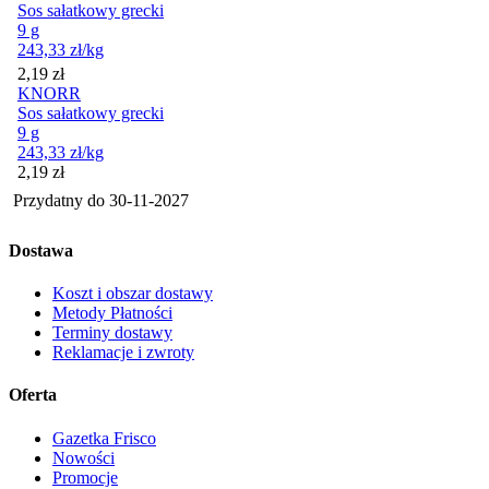
Sos sałatkowy grecki
9 g
243,33
zł
/kg
Cena
2,19
zł
KNORR
Sos sałatkowy grecki
9 g
243,33
zł
/kg
Cena
2,19
zł
Przydatny do
30-11-2027
Dostawa
Koszt i obszar dostawy
Metody Płatności
Terminy dostawy
Reklamacje i zwroty
Oferta
Gazetka Frisco
Nowości
Promocje