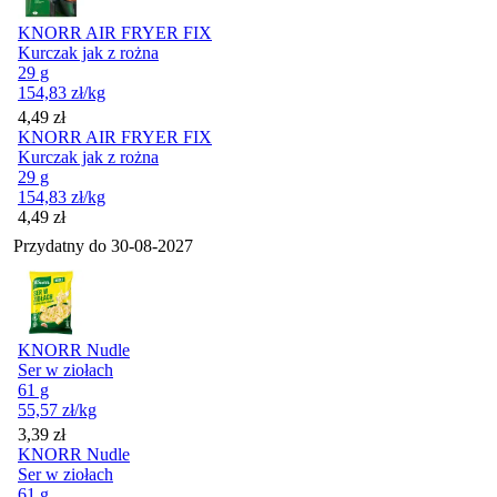
KNORR AIR FRYER FIX
Kurczak jak z rożna
29 g
154,83
zł
/kg
Cena
4,49
zł
KNORR AIR FRYER FIX
Kurczak jak z rożna
29 g
154,83
zł
/kg
Cena
4,49
zł
Przydatny do
30-08-2027
KNORR Nudle
Ser w ziołach
61 g
55,57
zł
/kg
Cena
3,39
zł
KNORR Nudle
Ser w ziołach
61 g