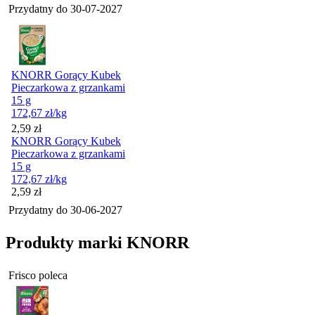
Przydatny do
30-07-2027
KNORR Gorący Kubek
Pieczarkowa z grzankami
15 g
172,67
zł
/kg
Cena
2,59
zł
KNORR Gorący Kubek
Pieczarkowa z grzankami
15 g
172,67
zł
/kg
Cena
2,59
zł
Przydatny do
30-06-2027
Produkty marki KNORR
Frisco poleca