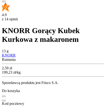
4.9
z 14 opinii
KNORR Gorący Kubek
Kurkowa z makaronem
13 g
KNORR
Rumunia
Cena
2,59
zł
199,23
zł
/kg
Sprzedawcą produktu jest Frisco S.A.
Do koszyka
Kod pocztowy