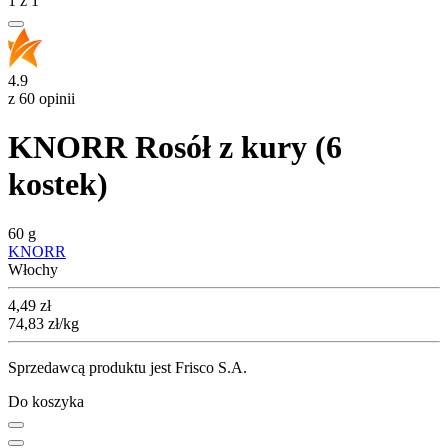
1
z
1
4.9
z 60 opinii
KNORR Rosół z kury (6
kostek)
60 g
KNORR
Włochy
Cena
4,49
zł
74,83
zł
/kg
Sprzedawcą produktu jest Frisco S.A.
Do koszyka