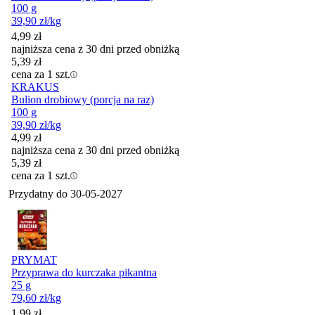
100 g
39,90
zł
/kg
4,99
zł
najniższa cena z 30 dni przed obniżką
5,39
zł
cena za 1 szt.
KRAKUS
Bulion drobiowy (porcja na raz)
100 g
39,90
zł
/kg
4,99
zł
najniższa cena z 30 dni przed obniżką
5,39
zł
cena za 1 szt.
Przydatny do
30-05-2027
PRYMAT
Przyprawa do kurczaka pikantna
25 g
79,60
zł
/kg
Cena
1,99
zł