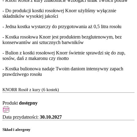
- Knorr Rosół z kury znakomicie wzbogaci smak Twoich potraw
- Do produkcji kostki rosołowej Knorr użyliśmy wyłącznie
składników wysokiej jakości
- Jedna kostka wystarczy do przygotowania aż 0,5 litra rosołu
- Kostka rosołowa Knorr jest produktem bezglutenowym, bez
konserwantów ani sztucznych barwników
- Bulion z kostki rosołowej Knorr świetnie sprawdzi się do zup,
sosów, dań z makaronu czy risotto
- Kostka bulionowa nadaje Twoim daniom intensywny zapach
prawdziwego rosołu
KNORR Rosół z kury (6 kostek)
Produkt
dostępny
Data przydatności:
30.10.2027
Skład i alergeny