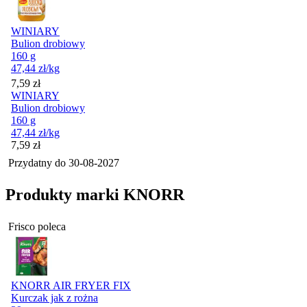
WINIARY
Bulion drobiowy
160 g
47,44
zł
/kg
Cena
7,59
zł
WINIARY
Bulion drobiowy
160 g
47,44
zł
/kg
Cena
7,59
zł
Przydatny do
30-08-2027
Produkty marki KNORR
Frisco poleca
KNORR AIR FRYER FIX
Kurczak jak z rożna