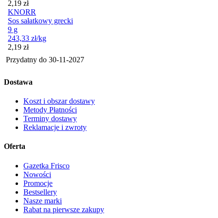
Cena
2,19
zł
KNORR
Sos sałatkowy grecki
9 g
243,33
zł
/kg
Cena
2,19
zł
Przydatny do
30-11-2027
Dostawa
Koszt i obszar dostawy
Metody Płatności
Terminy dostawy
Reklamacje i zwroty
Oferta
Gazetka Frisco
Nowości
Promocje
Bestsellery
Nasze marki
Rabat na pierwsze zakupy