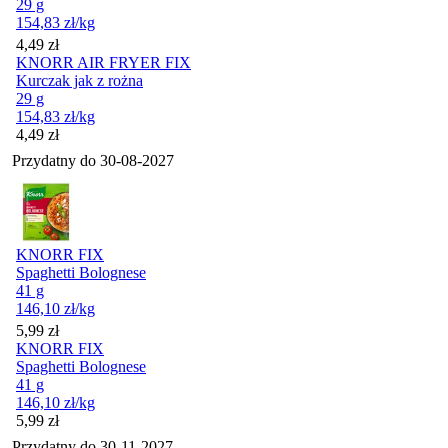
29 g
154,83
zł
/kg
Cena
4,49
zł
KNORR AIR FRYER FIX
Kurczak jak z rożna
29 g
154,83
zł
/kg
Cena
4,49
zł
Przydatny do
30-08-2027
KNORR FIX
Spaghetti Bolognese
41 g
146,10
zł
/kg
Cena
5,99
zł
KNORR FIX
Spaghetti Bolognese
41 g
146,10
zł
/kg
Cena
5,99
zł
Przydatny do
30-11-2027