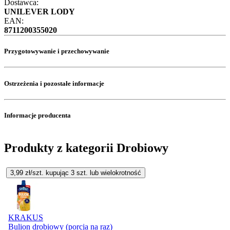
Dostawca:
UNILEVER LODY
EAN:
8711200355020
Przygotowywanie i przechowywanie
Ostrzeżenia i pozostałe informacje
Informacje producenta
Produkty z kategorii Drobiowy
3,99
zł/szt. kupując
3
szt.
lub wielokrotność
KRAKUS
Bulion drobiowy (porcja na raz)