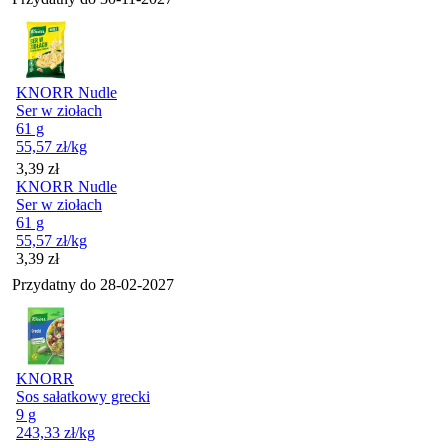
KNORR Nudle
Ser w ziołach
61 g
55,57
zł
/kg
Cena
3,39
zł
KNORR Nudle
Ser w ziołach
61 g
55,57
zł
/kg
Cena
3,39
zł
Przydatny do
28-02-2027
KNORR
Sos sałatkowy grecki
9 g
243,33
zł
/kg