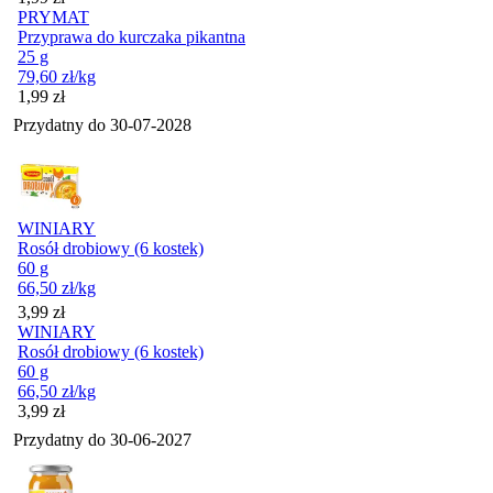
PRYMAT
Przyprawa do kurczaka pikantna
25 g
79,60
zł
/kg
Cena
1,99
zł
Przydatny do
30-07-2028
WINIARY
Rosół drobiowy (6 kostek)
60 g
66,50
zł
/kg
Cena
3,99
zł
WINIARY
Rosół drobiowy (6 kostek)
60 g
66,50
zł
/kg
Cena
3,99
zł
Przydatny do
30-06-2027