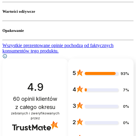
Wartości odżywcze
Opakowanie
Wszystkie prezentowane opinie pochodzą od faktycznych
konsumentów tego produktu.
5
93%
4.9
4
7%
60
opinii klientów
3
z całego okresu
0%
zebranych i zweryfikowanych
przez
2
0%