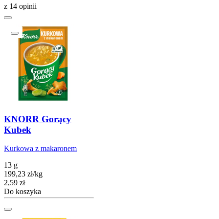
z 14 opinii
KNORR Gorący
Kubek
Kurkowa z makaronem
13 g
199,23
zł
/
kg
Cena
2,59
zł
Do koszyka