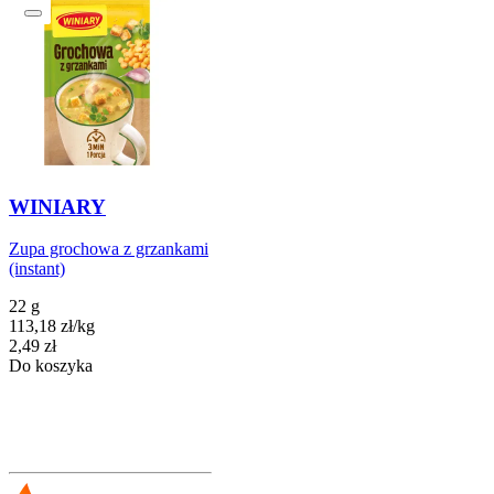
WINIARY
Zupa grochowa z grzankami
(instant)
22 g
113,18
zł
/
kg
Cena
2,49
zł
Do koszyka