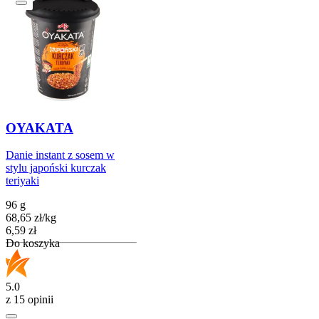
OYAKATA
Danie instant z sosem w
stylu japoński kurczak
teriyaki
96 g
68,65
zł
/
kg
Cena
6,59
zł
Do koszyka
5.0
z 15 opinii