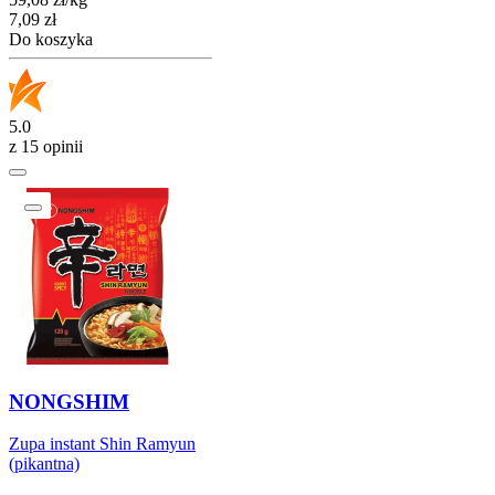
Cena
7,09
zł
Do koszyka
5.0
z 15 opinii
NONGSHIM
Zupa instant Shin Ramyun
(pikantna)