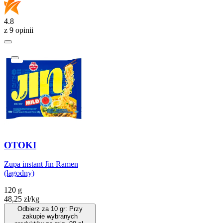
4.8
z 9 opinii
OTOKI
Zupa instant Jin Ramen
(łagodny)
120 g
48,25
zł
/
kg
Odbierz za 10 gr: Przy
zakupie wybranych