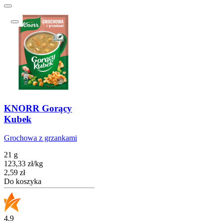
KNORR Gorący
Kubek
Grochowa z grzankami
21 g
123,33
zł
/
kg
Cena
2,59
zł
Do koszyka
4.9