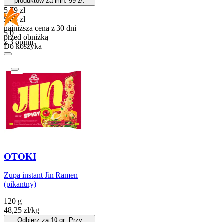
produktów za min. 99 zł.
Cena promocyjna
5,79
zł
5,85
zł
najniższa cena z 30 dni
5.0
przed obniżką
z 3 opinii
Do koszyka
OTOKI
Zupa instant Jin Ramen
(pikantny)
120 g
48,25
zł
/
kg
Odbierz za 10 gr: Przy