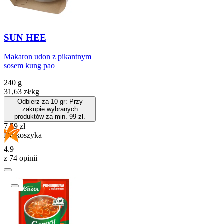
SUN HEE
Makaron udon z pikantnym
sosem kung pao
240 g
31,63
zł
/
kg
Odbierz za 10 gr: Przy
zakupie wybranych
produktów za min. 99 zł.
Cena
7,59
zł
Do koszyka
4.9
z 74 opinii