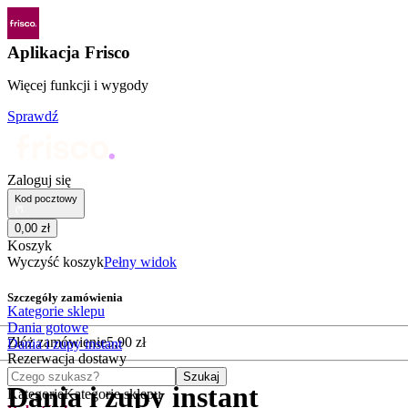
Aplikacja Frisco
Więcej funkcji i wygody
Sprawdź
Zaloguj się
Kod pocztowy
0
,
00
zł
Koszyk
Wyczyść koszyk
Pełny widok
Szczegóły zamówienia
Kategorie sklepu
Dania gotowe
Złóż zamówienie
5
,
90
zł
Dania i zupy instant
Rezerwacja dostawy
Czego szukasz?
Szukaj
Dania i zupy instant
Kategorie
Kategorie sklepu