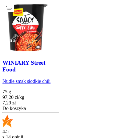
WINIARY Street
Food
Nudle smak słodkie chili
75 g
97,20
zł
/
kg
Cena
7,29
zł
Do koszyka
4.5
z 14 opinii