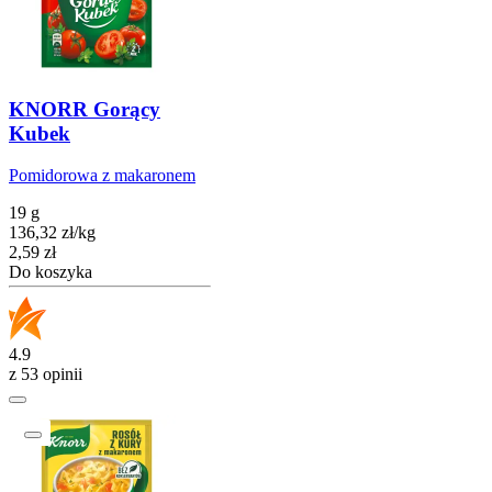
KNORR Gorący
Kubek
Pomidorowa z makaronem
19 g
136,32
zł
/
kg
Cena
2,59
zł
Do koszyka
4.9
z 53 opinii