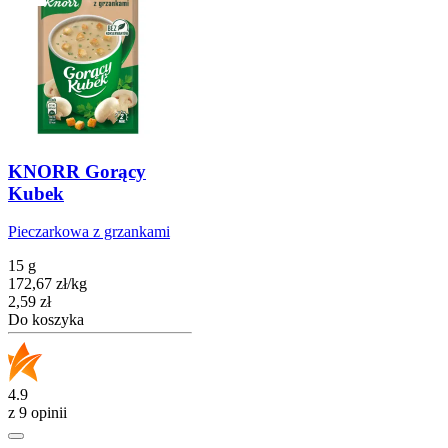
KNORR Gorący
Kubek
Pieczarkowa z grzankami
15 g
172,67
zł
/
kg
Cena
2,59
zł
Do koszyka
4.9
z 9 opinii