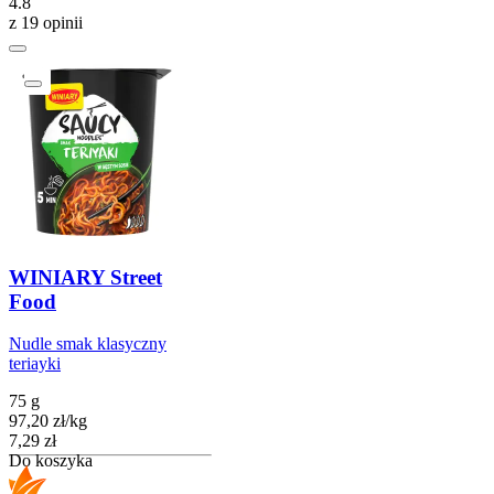
4.8
z 19 opinii
WINIARY Street
Food
Nudle smak klasyczny
teriayki
75 g
97,20
zł
/
kg
Cena
7,29
zł
Do koszyka