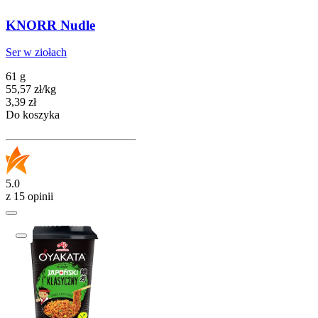
KNORR Nudle
Ser w ziołach
61 g
55,57
zł
/
kg
Cena
3,39
zł
Do koszyka
5.0
z 15 opinii