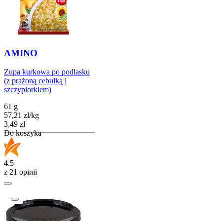
AMINO
Zupa kurkowa po podlasku
(z prażoną cebulką i
szczypiorkiem)
61 g
57,21
zł
/
kg
Cena
3,49
zł
Do koszyka
4.5
z 21 opinii