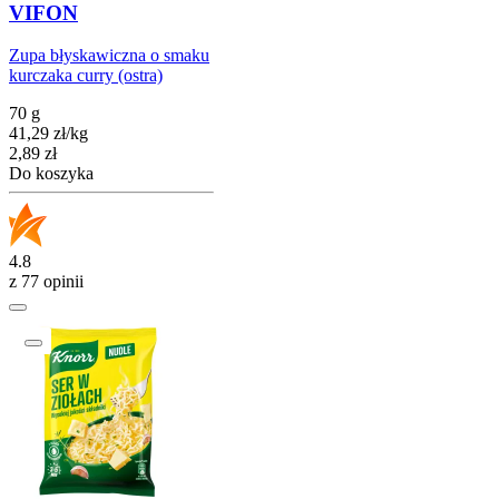
VIFON
Zupa błyskawiczna o smaku
kurczaka curry (ostra)
70 g
41,29
zł
/
kg
Cena
2,89
zł
Do koszyka
4.8
z 77 opinii