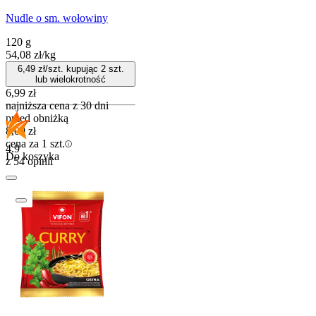
Nudle o sm. wołowiny
120 g
54,08
zł
/
kg
6,49
zł/szt. kupując
2
szt.
lub wielokrotność
6,99
zł
najniższa cena z 30 dni
przed obniżką
8,09
zł
cena za 1 szt.
4.9
Do koszyka
z 54 opinii