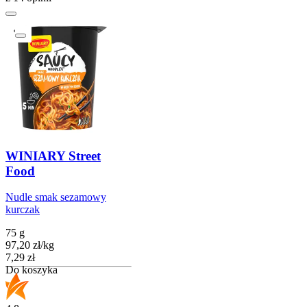
WINIARY Street
Food
Nudle smak sezamowy
kurczak
75 g
97,20
zł
/
kg
Cena
7,29
zł
Do koszyka