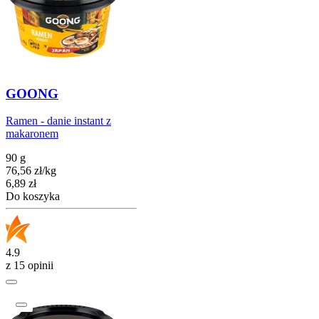
GOONG
Ramen - danie instant z
makaronem
90 g
76,56
zł
/
kg
Cena
6,89
zł
Do koszyka
4.9
z 15 opinii