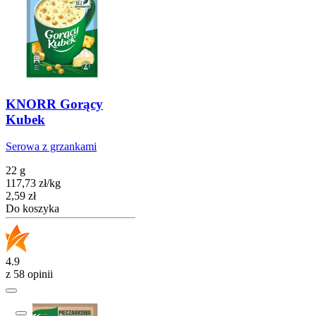
KNORR Gorący
Kubek
Serowa z grzankami
22 g
117,73
zł
/
kg
Cena
2,59
zł
Do koszyka
4.9
z 58 opinii