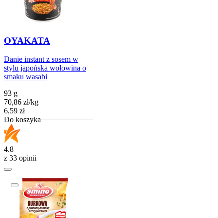
OYAKATA
Danie instant z sosem w
stylu japońska wołowina o
smaku wasabi
93 g
70,86
zł
/
kg
Cena
6,59
zł
Do koszyka
4.8
z 33 opinii