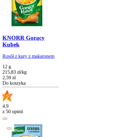
KNORR Gorący
Kubek
Rosół z kury z makaronem
12 g
215,83
zł
/
kg
Cena
2,59
zł
Do koszyka
4.9
z 50 opinii