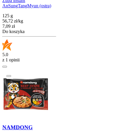
Zupa instant
AnSungTangMyun (ostra)
125 g
56,72
zł
/
kg
Cena
7,09
zł
Do koszyka
5.0
z 1 opinii
NAMDONG