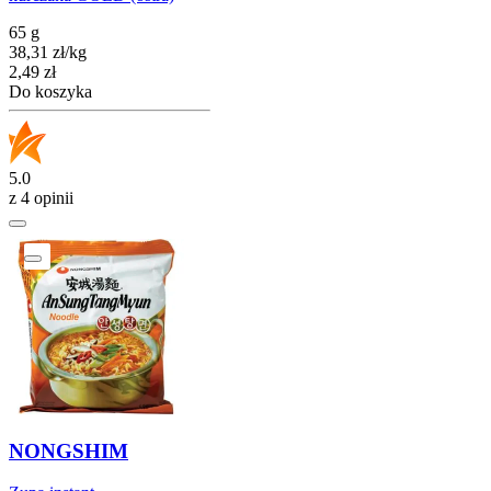
65 g
38,31
zł
/
kg
Cena
2,49
zł
Do koszyka
5.0
z 4 opinii
NONGSHIM