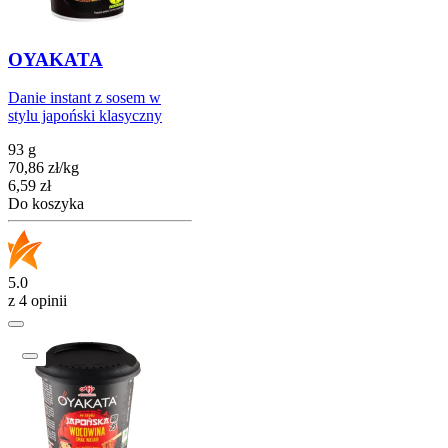
OYAKATA
Danie instant z sosem w
stylu japoński klasyczny
93 g
70,86
zł
/
kg
Cena
6,59
zł
Do koszyka
5.0
z 4 opinii