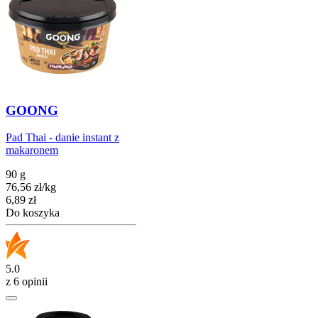
GOONG
Pad Thai - danie instant z
makaronem
90 g
76,56
zł
/
kg
Cena
6,89
zł
Do koszyka
5.0
z 6 opinii