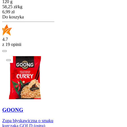
120 g
58,25
zł
/
kg
Cena
6,99
zł
Do koszyka
4.7
z 19 opinii
GOONG
Zupa błyskawiczna o smaku
kurczaka GOLD (ostra)