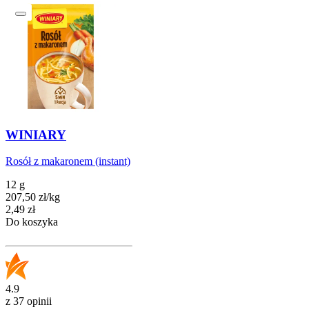
WINIARY
Rosół z makaronem (instant)
12 g
207,50
zł
/
kg
Cena
2,49
zł
Do koszyka
4.9
z 37 opinii