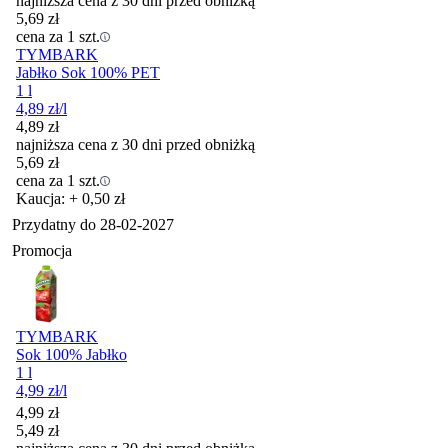
najniższa cena z 30 dni przed obniżką
5,69
zł
cena za 1 szt.
TYMBARK
Jabłko Sok 100% PET
1 l
4,89
zł
/l
4,89
zł
najniższa cena z 30 dni przed obniżką
5,69
zł
cena za 1 szt.
Kaucja: + 0,50 zł
Przydatny do
28-02-2027
Promocja
TYMBARK
Sok 100% Jabłko
1 l
4,99
zł
/l
Cena promocyjna
4,99
zł
5,49
zł