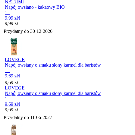
NATUMI
Napój owsiano - kakaowy BIO
1 l
9,99
zł
/l
Cena
9,99
zł
Przydatny do
30-12-2026
LOVEGE
Napój owsiany o smaku słony karmel dla baristów
1 l
9,69
zł
/l
Cena
9,69
zł
LOVEGE
Napój owsiany o smaku słony karmel dla baristów
1 l
9,69
zł
/l
Cena
9,69
zł
Przydatny do
11-06-2027