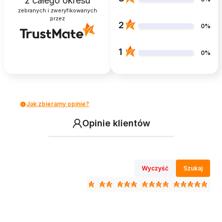
z całego okresu
zebranych i zweryfikowanych
przez
2
0%
1
0%
Jak zbieramy opinie?
Opinie klientów
Wyczyść
Szukaj