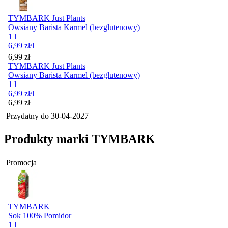
TYMBARK Just Plants
Owsiany Barista Karmel (bezglutenowy)
1 l
6,99
zł
/l
Cena
6,99
zł
TYMBARK Just Plants
Owsiany Barista Karmel (bezglutenowy)
1 l
6,99
zł
/l
Cena
6,99
zł
Przydatny do
30-04-2027
Produkty marki TYMBARK
Promocja
TYMBARK
Sok 100% Pomidor
1 l