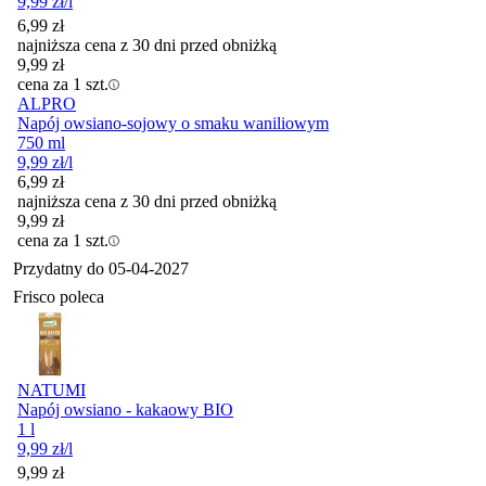
9,99
zł
/l
6,99
zł
najniższa cena z 30 dni przed obniżką
9,99
zł
cena za 1 szt.
ALPRO
Napój owsiano-sojowy o smaku waniliowym
750 ml
9,99
zł
/l
6,99
zł
najniższa cena z 30 dni przed obniżką
9,99
zł
cena za 1 szt.
Przydatny do
05-04-2027
Frisco poleca
NATUMI
Napój owsiano - kakaowy BIO
1 l
9,99
zł
/l
Cena
9,99
zł