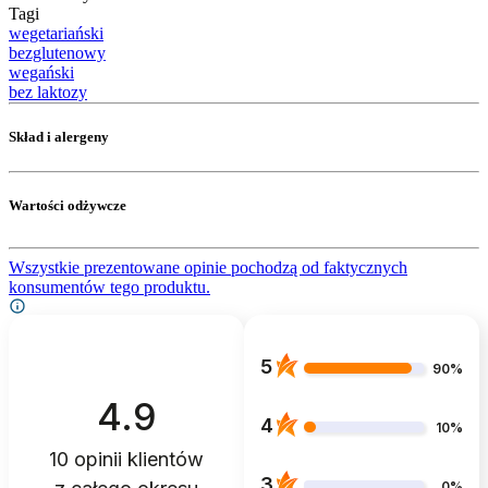
Tagi
wegetariański
bezglutenowy
wegański
bez laktozy
Skład i alergeny
Wartości odżywcze
Wszystkie prezentowane opinie pochodzą od faktycznych
konsumentów tego produktu.
5
90%
4.9
4
10%
10
opinii klientów
3
0%