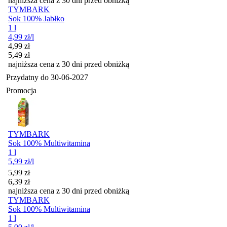
najniższa cena z 30 dni przed obniżką
TYMBARK
Sok 100% Jabłko
1 l
4,99
zł
/l
Cena promocyjna
4,99
zł
5,49
zł
najniższa cena z 30 dni przed obniżką
Przydatny do
30-06-2027
Promocja
TYMBARK
Sok 100% Multiwitamina
1 l
5,99
zł
/l
Cena promocyjna
5,99
zł
6,39
zł
najniższa cena z 30 dni przed obniżką
TYMBARK
Sok 100% Multiwitamina
1 l