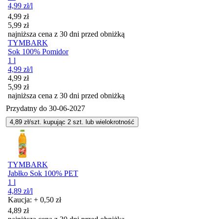
4,99
zł
/l
Cena promocyjna
4,99
zł
5,99
zł
najniższa cena z 30 dni przed obniżką
TYMBARK
Sok 100% Pomidor
1 l
4,99
zł
/l
Cena promocyjna
4,99
zł
5,99
zł
najniższa cena z 30 dni przed obniżką
Przydatny do
30-06-2027
4,89
zł/szt. kupując
2
szt.
lub wielokrotność
TYMBARK
Jabłko Sok 100% PET
1 l
4,89
zł
/l
Kaucja: + 0,50 zł
4,89
zł