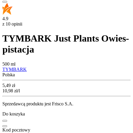
4.9
z 10 opinii
TYMBARK Just Plants Owies-
pistacja
500 ml
TYMBARK
Polska
Cena
5,49
zł
10,98
zł
/l
Sprzedawcą produktu jest Frisco S.A.
Do koszyka
Kod pocztowy