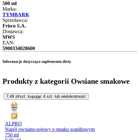
500 ml
Marka:
TYMBARK
Sprzedawca:
Frisco S.A.
Dostawca:
MWS
EAN:
5900334028600
Informacje dotyczące suplementu diety
Produkty z kategorii Owsiane smakowe
7,49
zł/szt. kupując
4
szt.
lub wielokrotność
ALPRO
Napój owsiano-sojowy o smaku waniliowym
750 ml