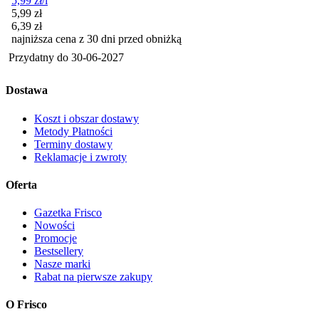
5,99
zł
/l
Cena promocyjna
5,99
zł
6,39
zł
najniższa cena z 30 dni przed obniżką
Przydatny do
30-06-2027
Dostawa
Koszt i obszar dostawy
Metody Płatności
Terminy dostawy
Reklamacje i zwroty
Oferta
Gazetka Frisco
Nowości
Promocje
Bestsellery
Nasze marki
Rabat na pierwsze zakupy
O Frisco