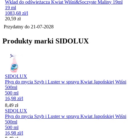
Wklad do odświeżacza Kwiat Wiśni&Soczyste Maliny 19ml
19 ml
1083,68
zł
/l
Cena
20,59
zł
Przydatny do
21-07-2028
Produkty marki SIDOLUX
SIDOLUX
Płyn do mycia Szyb i Luster w sprayu Kwiat Japońskiej Wiśni
500ml
500 ml
16,98
zł
/l
Cena
8,49
zł
SIDOLUX
Płyn do mycia Szyb i Luster w sprayu Kwiat Japońskiej Wiśni
500ml
500 ml
16,98
zł
/l