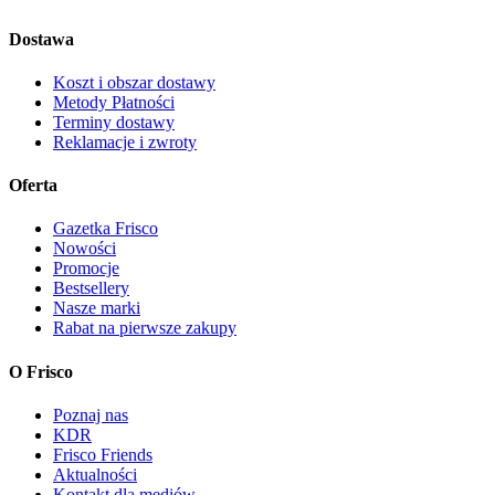
Dostawa
Koszt i obszar dostawy
Metody Płatności
Terminy dostawy
Reklamacje i zwroty
Oferta
Gazetka Frisco
Nowości
Promocje
Bestsellery
Nasze marki
Rabat na pierwsze zakupy
O Frisco
Poznaj nas
KDR
Frisco Friends
Aktualności
Kontakt dla mediów