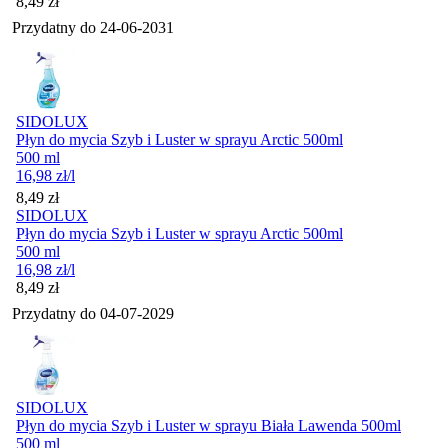
Cena
8,49
zł
Przydatny do
24-06-2031
SIDOLUX
Płyn do mycia Szyb i Luster w sprayu Arctic 500ml
500 ml
16,98
zł
/l
Cena
8,49
zł
SIDOLUX
Płyn do mycia Szyb i Luster w sprayu Arctic 500ml
500 ml
16,98
zł
/l
Cena
8,49
zł
Przydatny do
04-07-2029
SIDOLUX
Płyn do mycia Szyb i Luster w sprayu Biała Lawenda 500ml
500 ml