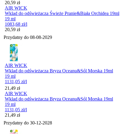
Cena
20,59
zł
AIR WICK
Wklad do odświeżacza Świeże Pranie&Biała Orchidea 19ml
19 ml
1083,68
zł
/l
Cena
20,59
zł
Przydatny do
08-08-2029
AIR WICK
Wklad do odświeżacza Bryza Oceanu&Sól Morska 19ml
19 ml
1131,05
zł
/l
Cena
21,49
zł
AIR WICK
Wklad do odświeżacza Bryza Oceanu&Sól Morska 19ml
19 ml
1131,05
zł
/l
Cena
21,49
zł
Przydatny do
30-12-2028