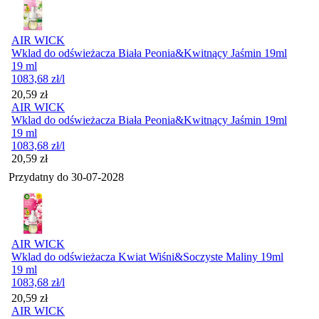
AIR WICK
Wklad do odświeżacza Biała Peonia&Kwitnący Jaśmin 19ml
19 ml
1083,68
zł
/l
Cena
20,59
zł
AIR WICK
Wklad do odświeżacza Biała Peonia&Kwitnący Jaśmin 19ml
19 ml
1083,68
zł
/l
Cena
20,59
zł
Przydatny do
30-07-2028
AIR WICK
Wklad do odświeżacza Kwiat Wiśni&Soczyste Maliny 19ml
19 ml
1083,68
zł
/l
Cena
20,59
zł
AIR WICK