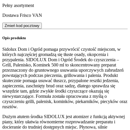
Pełny asortyment
Dostawa Frisco VAN
Zmień kod pocztowy
Opis produktu
Sidolux Dom i Ogród pomaga przywrócić czystość miejscom, w
których najczęściej gromadzą się tłuste osady, okopcenia i
przypalenia. SIDOLUX Dom i Ogród Środek do czyszczenia –
Grill, Palenisko, Kominek 500 ml to skoncentrowany preparat
przeznaczony do gruntownego usuwania uporczywych zabrudzeń
powstających podczas pieczenia, grillowania i palenia. Produkt
skutecznie pomaga usuwać tłuszcz, przypalone resztki jedzenia,
zapieczenia, zaschnięty brud oraz sadzę, dlatego sprawdza się
wszędzie tam, gdzie zwykłe środki czyszczące okazują się
niewystarczające. Formuła została opracowana z myślą o
czyszczeniu grilli, palenisk, kominków, piekarników, piecyków oraz
rusztów.
Dużym atutem środka SIDOLUX jest atomizer z funkcją aktywnej
piany, który ułatwia równomierne rozprowadzanie preparatu i
docieranie do trudniej dostępnych miejsc. Płynowa, silnie