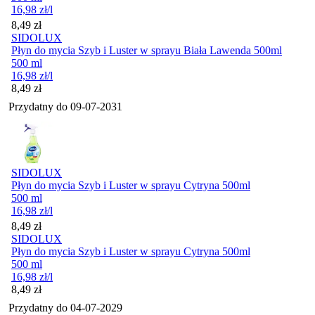
16,98
zł
/l
Cena
8,49
zł
SIDOLUX
Płyn do mycia Szyb i Luster w sprayu Biała Lawenda 500ml
500 ml
16,98
zł
/l
Cena
8,49
zł
Przydatny do
09-07-2031
SIDOLUX
Płyn do mycia Szyb i Luster w sprayu Cytryna 500ml
500 ml
16,98
zł
/l
Cena
8,49
zł
SIDOLUX
Płyn do mycia Szyb i Luster w sprayu Cytryna 500ml
500 ml
16,98
zł
/l
Cena
8,49
zł
Przydatny do
04-07-2029