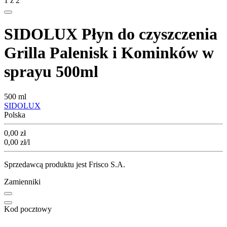
1
z
2
SIDOLUX Płyn do czyszczenia
Grilla Palenisk i Kominków w
sprayu 500ml
500 ml
SIDOLUX
Polska
Cena
0,00
zł
0,00
zł
/l
Sprzedawcą produktu jest Frisco S.A.
Zamienniki
Kod pocztowy