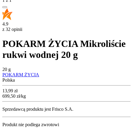
1
z
1
4.9
z 32 opinii
POKARM ŻYCIA Mikroliście
rukwi wodnej 20 g
20 g
POKARM ŻYCIA
Polska
Cena
13,99
zł
699,50
zł
/kg
Sprzedawcą produktu jest Frisco S.A.
Produkt nie podlega zwrotowi