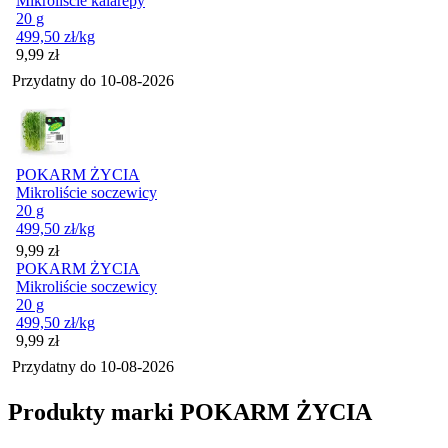
Mikroliście kalarepy
20 g
499,50
zł
/kg
Cena
9,99
zł
Przydatny do
10-08-2026
POKARM ŻYCIA
Mikroliście soczewicy
20 g
499,50
zł
/kg
Cena
9,99
zł
POKARM ŻYCIA
Mikroliście soczewicy
20 g
499,50
zł
/kg
Cena
9,99
zł
Przydatny do
10-08-2026
Produkty marki POKARM ŻYCIA