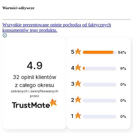
Wartości odżywcze
Wszystkie prezentowane opinie pochodzą od faktycznych
konsumentów tego produktu.
5
94%
4.9
4
6%
32
opinii klientów
3
z całego okresu
0%
zebranych i zweryfikowanych
przez
2
0%
1
0%