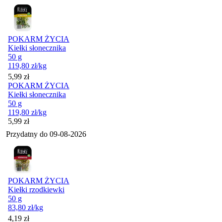
POKARM ŻYCIA
Kiełki słonecznika
50 g
119,80
zł
/kg
Cena
5,99
zł
POKARM ŻYCIA
Kiełki słonecznika
50 g
119,80
zł
/kg
Cena
5,99
zł
Przydatny do
09-08-2026
POKARM ŻYCIA
Kiełki rzodkiewki
50 g
83,80
zł
/kg
Cena
4,19
zł