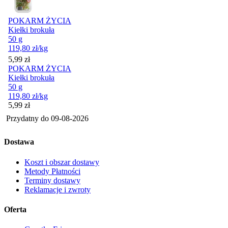
POKARM ŻYCIA
Kiełki brokuła
50 g
119,80
zł
/kg
Cena
5,99
zł
POKARM ŻYCIA
Kiełki brokuła
50 g
119,80
zł
/kg
Cena
5,99
zł
Przydatny do
09-08-2026
Dostawa
Koszt i obszar dostawy
Metody Płatności
Terminy dostawy
Reklamacje i zwroty
Oferta