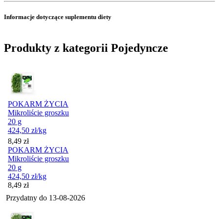
Informacje dotyczące suplementu diety
Produkty z kategorii Pojedyncze
POKARM ŻYCIA
Mikroliście groszku
20 g
424,50
zł
/kg
Cena
8,49
zł
POKARM ŻYCIA
Mikroliście groszku
20 g
424,50
zł
/kg
Cena
8,49
zł
Przydatny do
13-08-2026