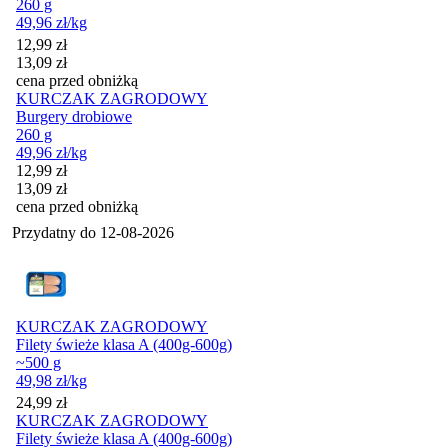
260 g
49,96
zł
/kg
Cena promocyjna
12,99
zł
13,09
zł
cena przed obniżką
KURCZAK ZAGRODOWY
Burgery drobiowe
260 g
49,96
zł
/kg
Cena promocyjna
12,99
zł
13,09
zł
cena przed obniżką
Przydatny do
12-08-2026
KURCZAK ZAGRODOWY
Filety świeże klasa A (400g-600g)
~500 g
49,98
zł
/kg
Cena
24,99
zł
KURCZAK ZAGRODOWY
Filety świeże klasa A (400g-600g)