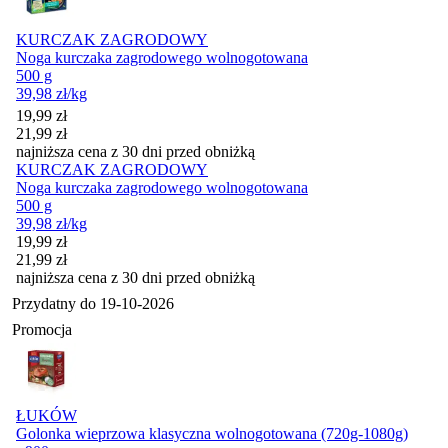
KURCZAK ZAGRODOWY
Noga kurczaka zagrodowego wolnogotowana
500 g
39,98
zł
/kg
Cena promocyjna
19,99
zł
21,99
zł
najniższa cena z 30 dni przed obniżką
KURCZAK ZAGRODOWY
Noga kurczaka zagrodowego wolnogotowana
500 g
39,98
zł
/kg
Cena promocyjna
19,99
zł
21,99
zł
najniższa cena z 30 dni przed obniżką
Przydatny do
19-10-2026
Promocja
ŁUKÓW
Golonka wieprzowa klasyczna wolnogotowana (720g-1080g)