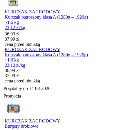
KURCZAK ZAGRODOWY
Kurczak patroszony klasa A (1280g – 1920g)
~1.6 kg
23,12
zł
/kg
Cena promocyjna
36,99
zł
37,99
zł
cena przed obniżką
KURCZAK ZAGRODOWY
Kurczak patroszony klasa A (1280g – 1920g)
~1.6 kg
23,12
zł
/kg
Cena promocyjna
36,99
zł
37,99
zł
cena przed obniżką
Przydatny do
14-08-2026
Promocja
KURCZAK ZAGRODOWY
Burgery drobiowe