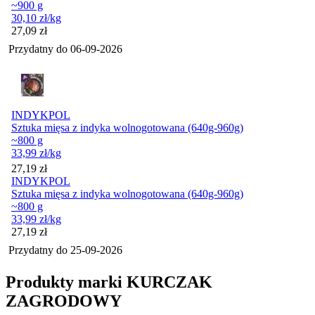
~900 g
30,10
zł
/kg
Cena
27,09
zł
Przydatny do
06-09-2026
INDYKPOL
Sztuka mięsa z indyka wolnogotowana (640g-960g)
~800 g
33,99
zł
/kg
Cena
27,19
zł
INDYKPOL
Sztuka mięsa z indyka wolnogotowana (640g-960g)
~800 g
33,99
zł
/kg
Cena
27,19
zł
Przydatny do
25-09-2026
Produkty marki KURCZAK
ZAGRODOWY