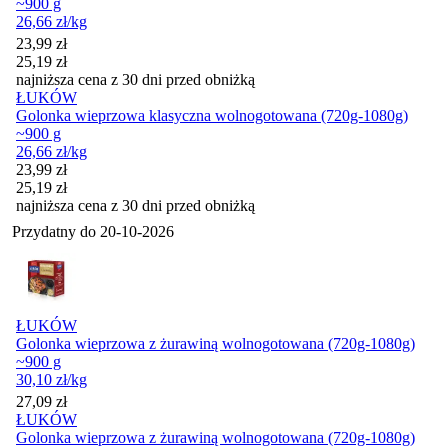
~900 g
26,66
zł
/kg
Cena promocyjna
23,99
zł
25,19
zł
najniższa cena z 30 dni przed obniżką
ŁUKÓW
Golonka wieprzowa klasyczna wolnogotowana (720g-1080g)
~900 g
26,66
zł
/kg
Cena promocyjna
23,99
zł
25,19
zł
najniższa cena z 30 dni przed obniżką
Przydatny do
20-10-2026
ŁUKÓW
Golonka wieprzowa z żurawiną wolnogotowana (720g-1080g)
~900 g
30,10
zł
/kg
Cena
27,09
zł
ŁUKÓW
Golonka wieprzowa z żurawiną wolnogotowana (720g-1080g)