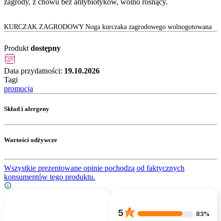
zagrody, z chowu bez antybiotyków, wolno rosnący.
KURCZAK ZAGRODOWY Noga kurczaka zagrodowego wolnogotowana
Produkt
dostępny
Data przydatności:
19.10.2026
Tagi
promocja
Skład i alergeny
Wartości odżywcze
Wszystkie prezentowane opinie pochodzą od faktycznych
konsumentów tego produktu.
5
83%