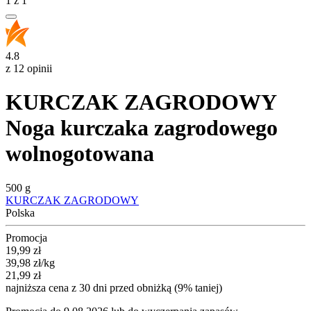
1
z
1
4.8
z 12 opinii
KURCZAK ZAGRODOWY
Noga kurczaka zagrodowego
wolnogotowana
500 g
KURCZAK ZAGRODOWY
Polska
Promocja
Cena promocyjna
19,99
zł
39,98
zł
/kg
21,99
zł
najniższa cena z 30 dni przed obniżką (9% taniej)