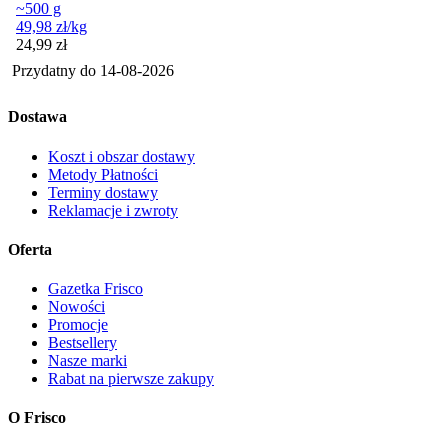
~500 g
49,98
zł
/kg
Cena
24,99
zł
Przydatny do
14-08-2026
Dostawa
Koszt i obszar dostawy
Metody Płatności
Terminy dostawy
Reklamacje i zwroty
Oferta
Gazetka Frisco
Nowości
Promocje
Bestsellery
Nasze marki
Rabat na pierwsze zakupy
O Frisco