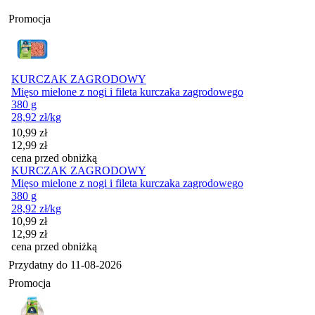
Promocja
KURCZAK ZAGRODOWY
Mięso mielone z nogi i fileta kurczaka zagrodowego
380 g
28,92
zł
/kg
Cena promocyjna
10,99
zł
12,99
zł
cena przed obniżką
KURCZAK ZAGRODOWY
Mięso mielone z nogi i fileta kurczaka zagrodowego
380 g
28,92
zł
/kg
Cena promocyjna
10,99
zł
12,99
zł
cena przed obniżką
Przydatny do
11-08-2026
Promocja