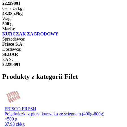
22229091
Cena za kg:
48
,
38
zł
/
kg
Waga:
500 g
Marka:
KURCZAK ZAGRODOWY
Sprzedawca:
Frisco S.A.
Dostawca:
SEDAR
EAN:
22229091
Produkty z kategorii Filet
FRISCO FRESH
Polędwiczki z piersi kurczaka ze ścięgnem (400g-600g)
~500 g
37,98
zł
/kg