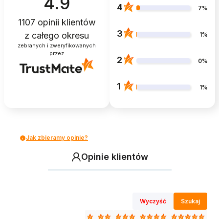
4.9
4
7%
1107
opinii klientów
3
z całego okresu
1%
zebranych i zweryfikowanych
przez
2
0%
1
1%
Jak zbieramy opinie?
Opinie klientów
Wyczyść
Szukaj