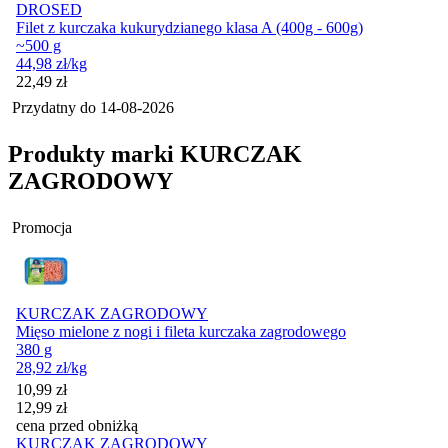
DROSED
Filet z kurczaka kukurydzianego klasa A (400g - 600g)
~500 g
44,98
zł
/kg
Cena
22,49
zł
Przydatny do
14-08-2026
Produkty marki KURCZAK
ZAGRODOWY
Promocja
KURCZAK ZAGRODOWY
Mięso mielone z nogi i fileta kurczaka zagrodowego
380 g
28,92
zł
/kg
Cena promocyjna
10,99
zł
12,99
zł
cena przed obniżką
KURCZAK ZAGRODOWY