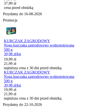
37,99
zł
cena przed obniżką
Przydatny do
16-08-2026
Promocja
KURCZAK ZAGRODOWY
Noga kurczaka zagrodowego wolnogotowana
500 g
39,98
zł
/kg
Cena promocyjna
19,99
zł
21,99
zł
najniższa cena z 30 dni przed obniżką
KURCZAK ZAGRODOWY
Noga kurczaka zagrodowego wolnogotowana
500 g
39,98
zł
/kg
Cena promocyjna
19,99
zł
21,99
zł
najniższa cena z 30 dni przed obniżką
Przydatny do
22-10-2026