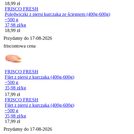
Cena
18,99
zł
FRISCO FRESH
Polędwiczki z piersi kurczaka ze ścięgnem (400g-600g)
~500 g
37,98
zł
/kg
Cena
18,99
zł
Przydatny do
17-08-2026
friscontowa cena
FRISCO FRESH
Filet z piersi z kurczaka (400g-600g)
~500 g
35,98
zł
/kg
Cena
17,99
zł
FRISCO FRESH
Filet z piersi z kurczaka (400g-600g)
~500 g
35,98
zł
/kg
Cena
17,99
zł
Przydatny do
17-08-2026