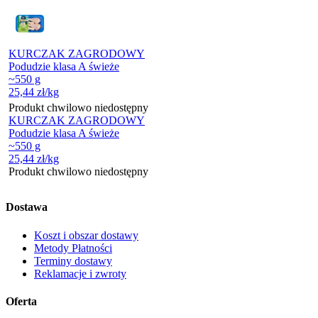
KURCZAK ZAGRODOWY
Podudzie klasa A świeże
~550 g
25,44
zł
/kg
Produkt chwilowo niedostępny
KURCZAK ZAGRODOWY
Podudzie klasa A świeże
~550 g
25,44
zł
/kg
Produkt chwilowo niedostępny
Dostawa
Koszt i obszar dostawy
Metody Płatności
Terminy dostawy
Reklamacje i zwroty
Oferta