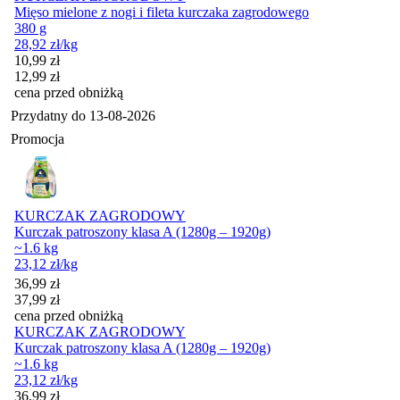
Mięso mielone z nogi i fileta kurczaka zagrodowego
380 g
28,92
zł
/kg
Cena promocyjna
10,99
zł
12,99
zł
cena przed obniżką
Przydatny do
13-08-2026
Promocja
KURCZAK ZAGRODOWY
Kurczak patroszony klasa A (1280g – 1920g)
~1.6 kg
23,12
zł
/kg
Cena promocyjna
36,99
zł
37,99
zł
cena przed obniżką
KURCZAK ZAGRODOWY
Kurczak patroszony klasa A (1280g – 1920g)
~1.6 kg
23,12
zł
/kg
Cena promocyjna
36,99
zł