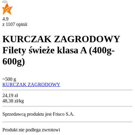
4.9
z 1107 opinii
KURCZAK ZAGRODOWY
Filety świeże klasa A (400g-
600g)
~
500 g
KURCZAK ZAGRODOWY
Cena
24,19
zł
48,38
zł
/kg
Sprzedawcą produktu jest Frisco S.A.
Produkt nie podlega zwrotowi