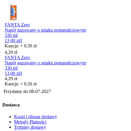
FANTA Zero
Napój gazowany o smaku pomarańczowym
330 ml
13,00
zł
/l
Kaucja: + 0,50 zł
Cena
4,29
zł
FANTA Zero
Napój gazowany o smaku pomarańczowym
330 ml
13,00
zł
/l
Cena
4,29
zł
Kaucja: + 0,50 zł
Przydatny do
08-07-2027
Dostawa
Koszt i obszar dostawy
Metody Płatności
Terminy dostawy