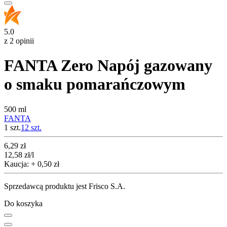
5.0
z 2 opinii
FANTA Zero Napój gazowany
o smaku pomarańczowym
500 ml
FANTA
1 szt.
12
szt.
Cena
6,29
zł
12,58
zł
/l
Kaucja: + 0,50 zł
Sprzedawcą produktu jest Frisco S.A.
Do koszyka