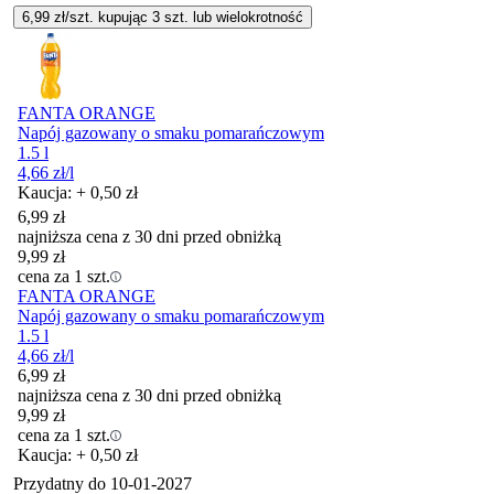
6,99
zł/szt. kupując
3
szt.
lub wielokrotność
FANTA ORANGE
Napój gazowany o smaku pomarańczowym
1.5 l
4,66
zł
/l
Kaucja: + 0,50 zł
6,99
zł
najniższa cena z 30 dni przed obniżką
9,99
zł
cena za 1 szt.
FANTA ORANGE
Napój gazowany o smaku pomarańczowym
1.5 l
4,66
zł
/l
6,99
zł
najniższa cena z 30 dni przed obniżką
9,99
zł
cena za 1 szt.
Kaucja: + 0,50 zł
Przydatny do
10-01-2027