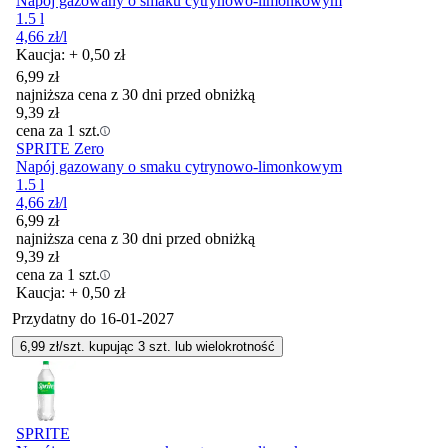
Napój gazowany o smaku cytrynowo-limonkowym
1.5 l
4,66
zł
/l
Kaucja: + 0,50 zł
6,99
zł
najniższa cena z 30 dni przed obniżką
9,39
zł
cena za 1 szt.
SPRITE Zero
Napój gazowany o smaku cytrynowo-limonkowym
1.5 l
4,66
zł
/l
6,99
zł
najniższa cena z 30 dni przed obniżką
9,39
zł
cena za 1 szt.
Kaucja: + 0,50 zł
Przydatny do
16-01-2027
6,99
zł/szt. kupując
3
szt.
lub wielokrotność
SPRITE