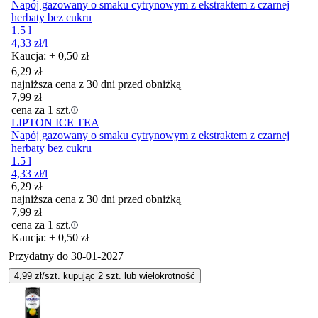
Napój gazowany o smaku cytrynowym z ekstraktem z czarnej
herbaty bez cukru
1.5 l
4,33
zł
/l
Kaucja: + 0,50 zł
6,29
zł
najniższa cena z 30 dni przed obniżką
7,99
zł
cena za 1 szt.
LIPTON ICE TEA
Napój gazowany o smaku cytrynowym z ekstraktem z czarnej
herbaty bez cukru
1.5 l
4,33
zł
/l
6,29
zł
najniższa cena z 30 dni przed obniżką
7,99
zł
cena za 1 szt.
Kaucja: + 0,50 zł
Przydatny do
30-01-2027
4,99
zł/szt. kupując
2
szt.
lub wielokrotność