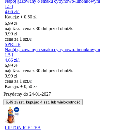
Napój gazowany o smaku cytrynowo-limonkowym
1.5 l
4,66
zł
/l
Kaucja: + 0,50 zł
6,99
zł
najniższa cena z 30 dni przed obniżką
9,99
zł
cena za 1 szt.
SPRITE
Napój gazowany o smaku cytrynowo-limonkowym
1.5 l
4,66
zł
/l
6,99
zł
najniższa cena z 30 dni przed obniżką
9,99
zł
cena za 1 szt.
Kaucja: + 0,50 zł
Przydatny do
24-01-2027
6,49
zł/szt. kupując
4
szt.
lub wielokrotność
LIPTON ICE TEA