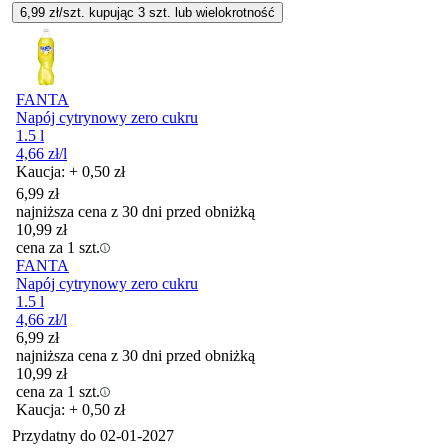
6,99
zł/szt. kupując
3
szt.
lub wielokrotność
FANTA
Napój cytrynowy zero cukru
1.5 l
4,66
zł
/l
Kaucja: + 0,50 zł
6,99
zł
najniższa cena z 30 dni przed obniżką
10,99
zł
cena za 1 szt.
FANTA
Napój cytrynowy zero cukru
1.5 l
4,66
zł
/l
6,99
zł
najniższa cena z 30 dni przed obniżką
10,99
zł
cena za 1 szt.
Kaucja: + 0,50 zł
Przydatny do
02-01-2027