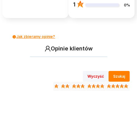
1
0%
Jak zbieramy opinie?
Opinie klientów
Wyczyść
Szukaj