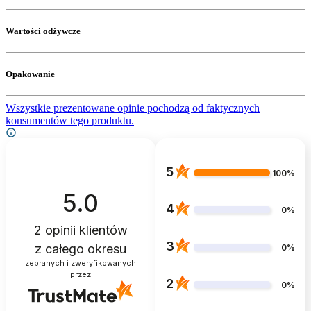
Wartości odżywcze
Opakowanie
Wszystkie prezentowane opinie pochodzą od faktycznych
konsumentów tego produktu.
5
100%
5.0
4
0%
2
opinii klientów
3
z całego okresu
0%
zebranych i zweryfikowanych
przez
2
0%