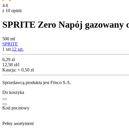
4.6
z 10 opinii
SPRITE Zero Napój gazowany 
500 ml
SPRITE
1 szt.
12
szt.
Cena
6,29
zł
12,58
zł
/l
Kaucja: + 0,50 zł
Sprzedawcą produktu jest Frisco S.A.
Do koszyka
Kod pocztowy
Pełny asortyment