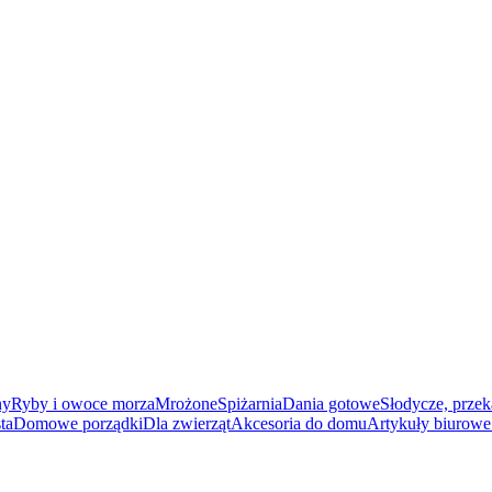
ny
Ryby i owoce morza
Mrożone
Spiżarnia
Dania gotowe
Słodycze, przek
ta
Domowe porządki
Dla zwierząt
Akcesoria do domu
Artykuły biurowe 