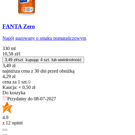
FANTA Zero
Napój gazowany o smaku pomarańczowym
330 ml
10,58
zł
/l
3,49
zł/szt. kupując
4
szt.
lub wielokrotność
3,49
zł
najniższa cena z 30 dni przed obniżką
4,29
zł
cena za 1 szt.
Kaucja: + 0,50 zł
Do koszyka
Przydatny do
08-07-2027
4.9
z 12 opinii