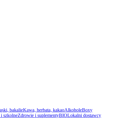
ąski, bakalie
Kawa, herbata, kakao
Alkohole
Boxy
i szkolne
Zdrowie i suplementy
BIO
Lokalni dostawcy