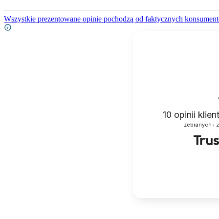
Wszystkie prezentowane opinie pochodzą od faktycznych konsument
10
opinii klie
zebranych i 