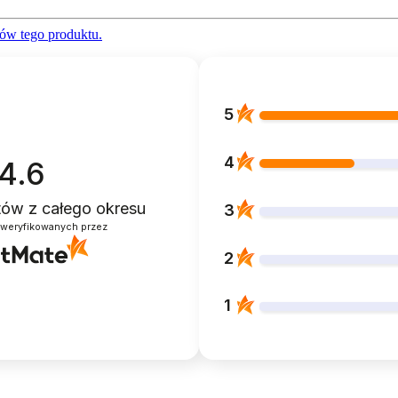
ów tego produktu.
5
4
4.6
ntów
z całego okresu
3
zweryfikowanych przez
2
1