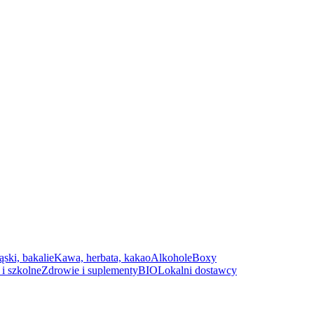
ąski, bakalie
Kawa, herbata, kakao
Alkohole
Boxy
i szkolne
Zdrowie i suplementy
BIO
Lokalni dostawcy