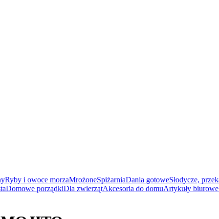
ny
Ryby i owoce morza
Mrożone
Spiżarnia
Dania gotowe
Słodycze, przek
ta
Domowe porządki
Dla zwierząt
Akcesoria do domu
Artykuły biurowe 