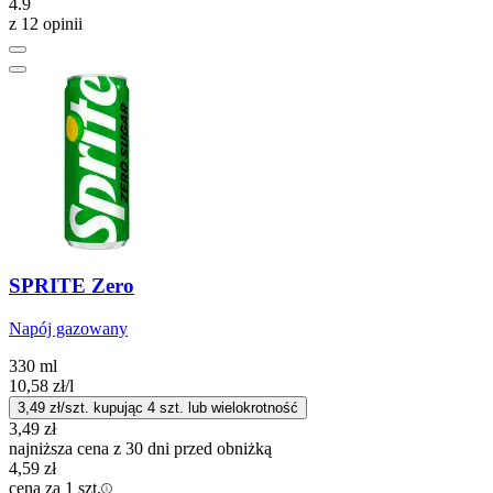
4.9
z 12 opinii
SPRITE Zero
Napój gazowany
330 ml
10,58
zł
/l
3,49
zł/szt. kupując
4
szt.
lub wielokrotność
3,49
zł
najniższa cena z 30 dni przed obniżką
4,59
zł
cena za 1 szt.