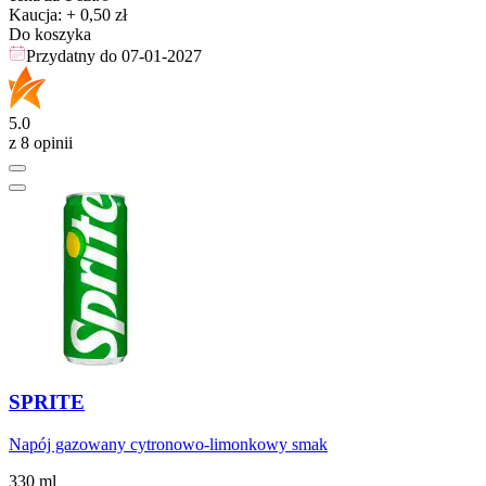
Kaucja: + 0,50 zł
Do koszyka
Przydatny do
07-01-2027
5.0
z 8 opinii
SPRITE
Napój gazowany cytronowo-limonkowy smak
330 ml