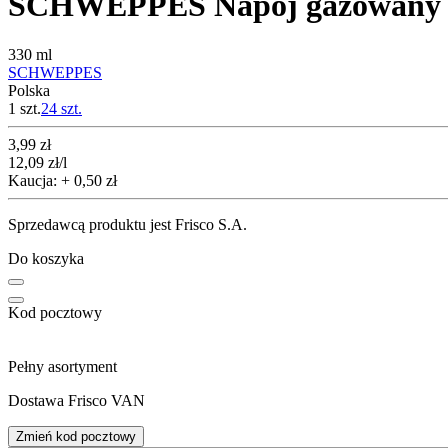
SCHWEPPES Napój gazowan
330 ml
SCHWEPPES
Polska
1 szt.
24
szt.
Cena
3,99
zł
12,09
zł
/l
Kaucja: + 0,50 zł
Sprzedawcą produktu jest Frisco S.A.
Do koszyka
Kod pocztowy
Pełny asortyment
Dostawa Frisco VAN
Zmień kod pocztowy