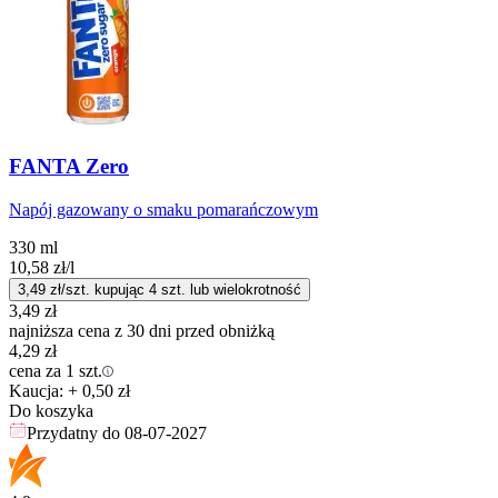
FANTA Zero
Napój gazowany o smaku pomarańczowym
330 ml
10,58
zł
/l
3,49
zł/szt. kupując
4
szt.
lub wielokrotność
3,49
zł
najniższa cena z 30 dni przed obniżką
4,29
zł
cena za 1 szt.
Kaucja: + 0,50 zł
Do koszyka
Przydatny do
08-07-2027