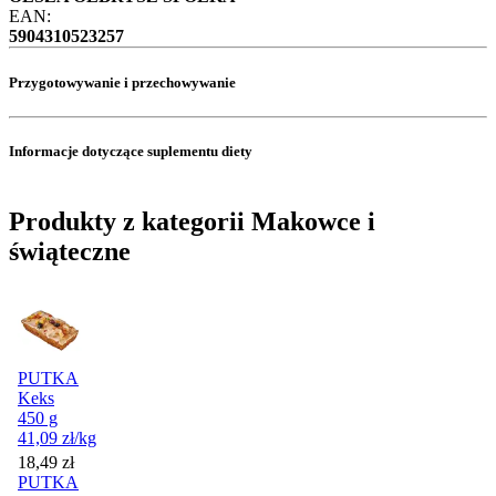
EAN:
5904310523257
Przygotowywanie i przechowywanie
Informacje dotyczące suplementu diety
Produkty z kategorii Makowce i
świąteczne
PUTKA
Keks
450 g
41,09
zł
/kg
Cena
18,49
zł
PUTKA