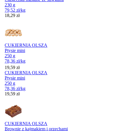
230 g
79,52
zł
/kg
Cena
18,29
zł
CUKIERNIA OLSZA
Ptysie mini
250 g
78,36
zł
/kg
Cena
19,59
zł
CUKIERNIA OLSZA
Ptysie mini
250 g
78,36
zł
/kg
Cena
19,59
zł
CUKIERNIA OLSZA
Brownie z kajmakiem i orzechami