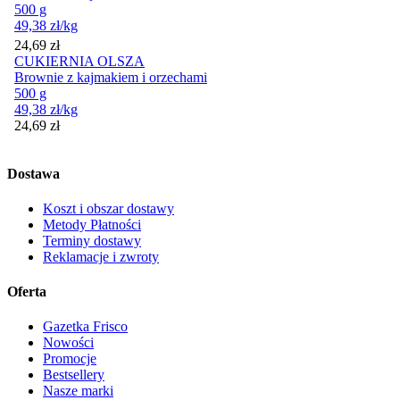
500 g
49,38
zł
/kg
Cena
24,69
zł
CUKIERNIA OLSZA
Brownie z kajmakiem i orzechami
500 g
49,38
zł
/kg
Cena
24,69
zł
Dostawa
Koszt i obszar dostawy
Metody Płatności
Terminy dostawy
Reklamacje i zwroty
Oferta
Gazetka Frisco
Nowości
Promocje
Bestsellery
Nasze marki