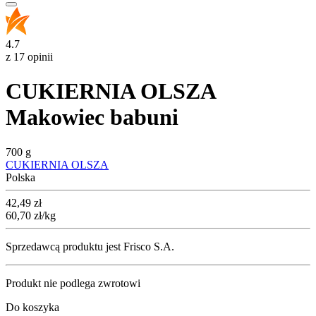
4.7
z 17 opinii
CUKIERNIA OLSZA
Makowiec babuni
700 g
CUKIERNIA OLSZA
Polska
Cena
42,49
zł
60,70
zł
/kg
Sprzedawcą produktu jest Frisco S.A.
Produkt nie podlega zwrotowi
Do koszyka