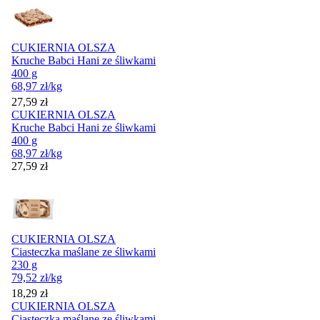
CUKIERNIA OLSZA
Kruche Babci Hani ze śliwkami
400 g
68,97
zł
/kg
Cena
27,59
zł
CUKIERNIA OLSZA
Kruche Babci Hani ze śliwkami
400 g
68,97
zł
/kg
Cena
27,59
zł
CUKIERNIA OLSZA
Ciasteczka maślane ze śliwkami
230 g
79,52
zł
/kg
Cena
18,29
zł
CUKIERNIA OLSZA
Ciasteczka maślane ze śliwkami