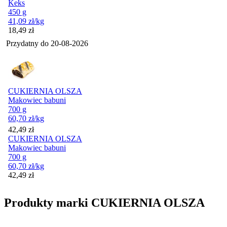
Keks
450 g
41,09
zł
/kg
Cena
18,49
zł
Przydatny do
20-08-2026
CUKIERNIA OLSZA
Makowiec babuni
700 g
60,70
zł
/kg
Cena
42,49
zł
CUKIERNIA OLSZA
Makowiec babuni
700 g
60,70
zł
/kg
Cena
42,49
zł
Produkty marki CUKIERNIA OLSZA