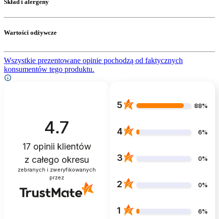
Skład i alergeny
Wartości odżywcze
Wszystkie prezentowane opinie pochodzą od faktycznych
konsumentów tego produktu.
5
88%
4.7
4
6%
17
opinii klientów
3
z całego okresu
0%
zebranych i zweryfikowanych
przez
2
0%
1
6%