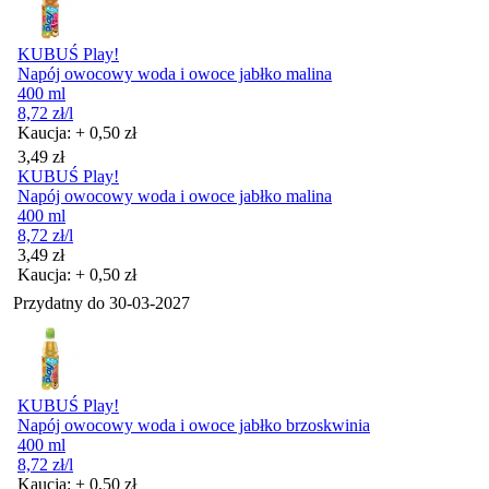
KUBUŚ Play!
Napój owocowy woda i owoce jabłko malina
400 ml
8,72
zł
/l
Kaucja: + 0,50 zł
Cena
3,49
zł
KUBUŚ Play!
Napój owocowy woda i owoce jabłko malina
400 ml
8,72
zł
/l
Cena
3,49
zł
Kaucja: + 0,50 zł
Przydatny do
30-03-2027
KUBUŚ Play!
Napój owocowy woda i owoce jabłko brzoskwinia
400 ml
8,72
zł
/l
Kaucja: + 0,50 zł