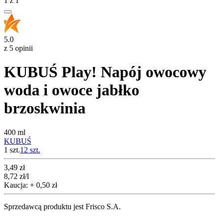
1
z
1
5.0
z 5 opinii
KUBUŚ Play! Napój owocowy
woda i owoce jabłko
brzoskwinia
400 ml
KUBUŚ
1 szt.
12
szt.
Cena
3,49
zł
8,72
zł
/l
Kaucja: + 0,50 zł
Sprzedawcą produktu jest Frisco S.A.