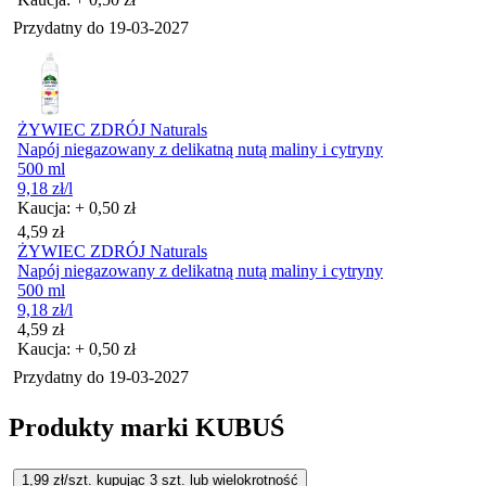
Przydatny do
19-03-2027
ŻYWIEC ZDRÓJ Naturals
Napój niegazowany z delikatną nutą maliny i cytryny
500 ml
9,18
zł
/l
Kaucja: + 0,50 zł
Cena
4,59
zł
ŻYWIEC ZDRÓJ Naturals
Napój niegazowany z delikatną nutą maliny i cytryny
500 ml
9,18
zł
/l
Cena
4,59
zł
Kaucja: + 0,50 zł
Przydatny do
19-03-2027
Produkty marki KUBUŚ
1,99
zł/szt. kupując
3
szt.
lub wielokrotność