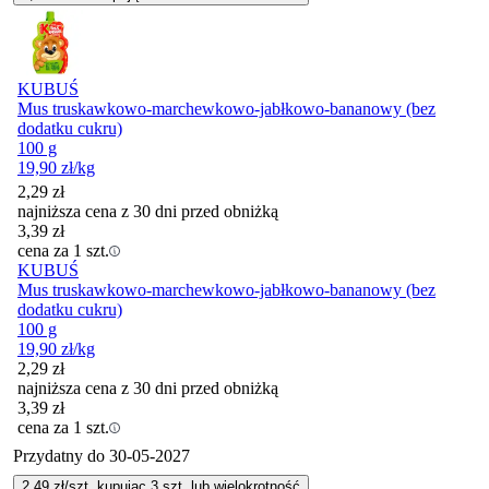
KUBUŚ
Mus truskawkowo-marchewkowo-jabłkowo-bananowy (bez
dodatku cukru)
100 g
19,90
zł
/kg
2,29
zł
najniższa cena z 30 dni przed obniżką
3,39
zł
cena za 1 szt.
KUBUŚ
Mus truskawkowo-marchewkowo-jabłkowo-bananowy (bez
dodatku cukru)
100 g
19,90
zł
/kg
2,29
zł
najniższa cena z 30 dni przed obniżką
3,39
zł
cena za 1 szt.
Przydatny do
30-05-2027
2,49
zł/szt. kupując
3
szt.
lub wielokrotność