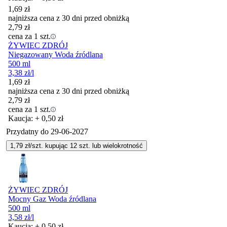
1,69
zł
najniższa cena z 30 dni przed obniżką
2,79
zł
cena za 1 szt.
ŻYWIEC ZDRÓJ
Niegazowany Woda źródlana
500 ml
3,38
zł
/l
1,69
zł
najniższa cena z 30 dni przed obniżką
2,79
zł
cena za 1 szt.
Kaucja: + 0,50 zł
Przydatny do
29-06-2027
1,79
zł/szt. kupując
12
szt.
lub wielokrotność
ŻYWIEC ZDRÓJ
Mocny Gaz Woda źródlana
500 ml
3,58
zł
/l
Kaucja: + 0,50 zł