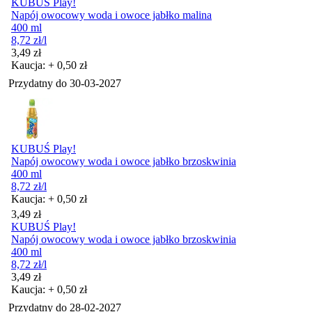
KUBUŚ Play!
Napój owocowy woda i owoce jabłko malina
400 ml
8,72
zł
/l
Cena
3,49
zł
Kaucja: + 0,50 zł
Przydatny do
30-03-2027
KUBUŚ Play!
Napój owocowy woda i owoce jabłko brzoskwinia
400 ml
8,72
zł
/l
Kaucja: + 0,50 zł
Cena
3,49
zł
KUBUŚ Play!
Napój owocowy woda i owoce jabłko brzoskwinia
400 ml
8,72
zł
/l
Cena
3,49
zł
Kaucja: + 0,50 zł
Przydatny do
28-02-2027