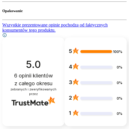
Opakowanie
Wszystkie prezentowane opinie pochodzą od faktycznych
konsumentów tego produktu.
5
100%
5.0
4
0%
6
opinii klientów
3
z całego okresu
0%
zebranych i zweryfikowanych
przez
2
0%
1
0%