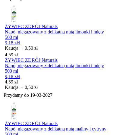
ŻYWIEC ZDRÓJ Naturals
Napój niegazowany z delikatną nutą limonki i mięty
500 ml
9,18
zł
/l
Kaucja: + 0,50 zł
Cena
4,59
zł
ŻYWIEC ZDRÓJ Naturals
Napój niegazowany z delikatną nutą limonki i mięty
500 ml
9,18
zł
/l
Cena
4,59
zł
Kaucja: + 0,50 zł
Przydatny do
19-03-2027
ŻYWIEC ZDRÓJ Naturals
Napój niegazowany z delikatną nutą maliny i cytryny
500 ml