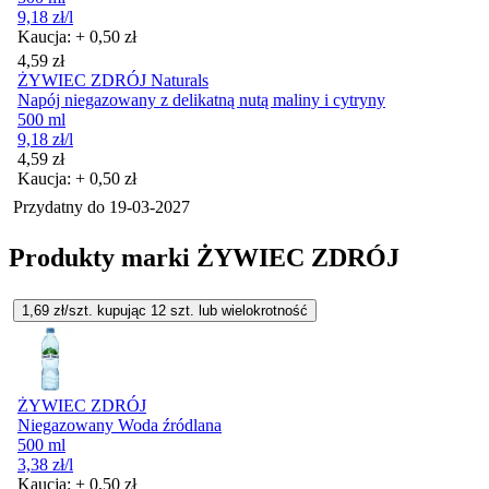
9,18
zł
/l
Kaucja: + 0,50 zł
Cena
4,59
zł
ŻYWIEC ZDRÓJ Naturals
Napój niegazowany z delikatną nutą maliny i cytryny
500 ml
9,18
zł
/l
Cena
4,59
zł
Kaucja: + 0,50 zł
Przydatny do
19-03-2027
Produkty marki ŻYWIEC ZDRÓJ
1,69
zł/szt. kupując
12
szt.
lub wielokrotność
ŻYWIEC ZDRÓJ
Niegazowany Woda źródlana
500 ml
3,38
zł
/l
Kaucja: + 0,50 zł