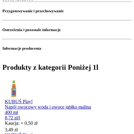
Przygotowywanie i przechowywanie
Ostrzeżenia i pozostałe informacje
Informacje producenta
Produkty z kategorii Poniżej 1l
KUBUŚ Play!
Napój owocowy woda i owoce jabłko malina
400 ml
8,72
zł
/l
Kaucja: + 0,50 zł
Cena
3,49
zł