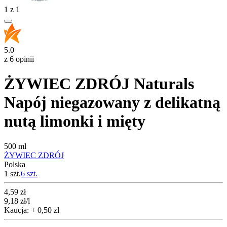
1
z
1
5.0
z 6 opinii
ŻYWIEC ZDRÓJ Naturals
Napój niegazowany z delikatną
nutą limonki i mięty
500 ml
ŻYWIEC ZDRÓJ
Polska
1 szt.
6
szt.
Cena
4,59
zł
9,18
zł
/l
Kaucja: + 0,50 zł