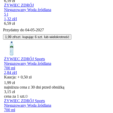
Cena
6,59
zł
ŻYWIEC ZDRÓJ
Niegazowany Woda źródlana
5 l
1,32
zł
/l
Cena
6,59
zł
Przydatny do
04-05-2027
1,99
zł/szt. kupując
6
szt.
lub wielokrotność
ŻYWIEC ZDRÓJ Sports
Niegazowany Woda źródlana
700 ml
2,84
zł
/l
Kaucja: + 0,50 zł
1,99
zł
najniższa cena z 30 dni przed obniżką
3,15
zł
cena za 1 szt.
ŻYWIEC ZDRÓJ Sports
Niegazowany Woda źródlana
700 ml