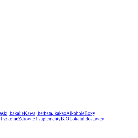
ąski, bakalie
Kawa, herbata, kakao
Alkohole
Boxy
i szkolne
Zdrowie i suplementy
BIO
Lokalni dostawcy