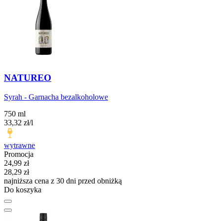
NATUREO
Syrah - Garnacha bezalkoholowe
750 ml
33,32
zł
/l
wytrawne
Promocja
Cena promocyjna
24,99
zł
28,29
zł
najniższa cena z 30 dni przed obniżką
Do koszyka