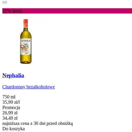
22%
taniej
Nephalia
Chardonnay bezalkoholowe
750 ml
35,99
zł
/l
Promocja
Cena promocyjna
26,99
zł
34,49
zł
najniższa cena z 30 dni przed obniżką
Do koszyka