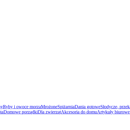
ny
Ryby i owoce morza
Mrożone
Spiżarnia
Dania gotowe
Słodycze, przek
ta
Domowe porządki
Dla zwierząt
Akcesoria do domu
Artykuły biurowe 