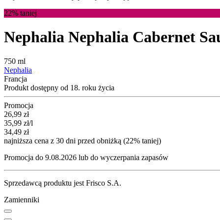
22%
taniej
Nephalia Nephalia Cabernet Sa
750 ml
Nephalia
Francja
Produkt dostępny od 18. roku życia
Promocja
Cena promocyjna
26,99
zł
35,99
zł
/l
34,49
zł
najniższa cena z 30 dni przed obniżką (22% taniej)
Promocja do 9.08.2026 lub do wyczerpania zapasów
Sprzedawcą produktu jest Frisco S.A.
Zamienniki