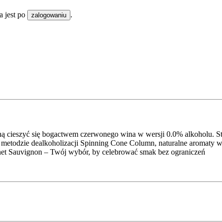
 jest po
.
zalogowaniu
gną cieszyć się bogactwem czerwonego wina w wersji 0.0% alkoholu. S
metodzie dealkoholizacji Spinning Cone Column, naturalne aromaty w
rnet Sauvignon – Twój wybór, by celebrować smak bez ograniczeń