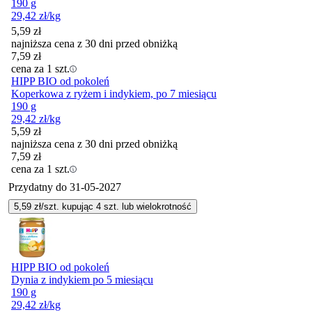
190 g
29,42
zł
/kg
5,59
zł
najniższa cena z 30 dni przed obniżką
7,59
zł
cena za 1 szt.
HIPP BIO od pokoleń
Koperkowa z ryżem i indykiem, po 7 miesiącu
190 g
29,42
zł
/kg
5,59
zł
najniższa cena z 30 dni przed obniżką
7,59
zł
cena za 1 szt.
Przydatny do
31-05-2027
5,59
zł/szt. kupując
4
szt.
lub wielokrotność
HIPP BIO od pokoleń
Dynia z indykiem po 5 miesiącu
190 g
29,42
zł
/kg