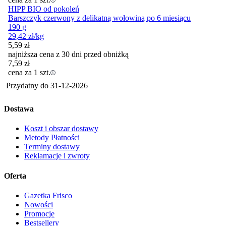
HIPP BIO od pokoleń
Barszczyk czerwony z delikatną wołowiną po 6 miesiącu
190 g
29,42
zł
/kg
5,59
zł
najniższa cena z 30 dni przed obniżką
7,59
zł
cena za 1 szt.
Przydatny do
31-12-2026
Dostawa
Koszt i obszar dostawy
Metody Płatności
Terminy dostawy
Reklamacje i zwroty
Oferta
Gazetka Frisco
Nowości
Promocje
Bestsellery