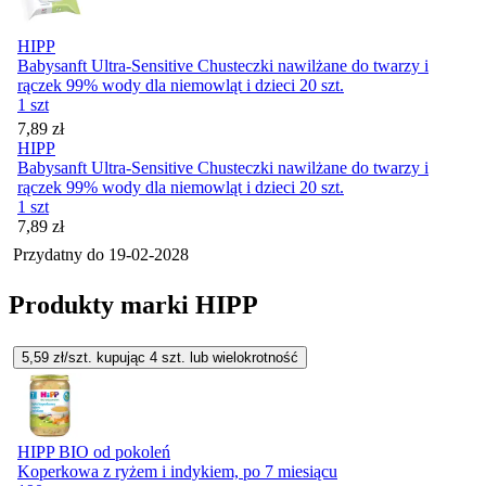
HIPP
Babysanft Ultra-Sensitive Chusteczki nawilżane do twarzy i
rączek 99% wody dla niemowląt i dzieci 20 szt.
1 szt
Cena
7,89
zł
HIPP
Babysanft Ultra-Sensitive Chusteczki nawilżane do twarzy i
rączek 99% wody dla niemowląt i dzieci 20 szt.
1 szt
Cena
7,89
zł
Przydatny do
19-02-2028
Produkty marki HIPP
5,59
zł/szt. kupując
4
szt.
lub wielokrotność
HIPP BIO od pokoleń
Koperkowa z ryżem i indykiem, po 7 miesiącu