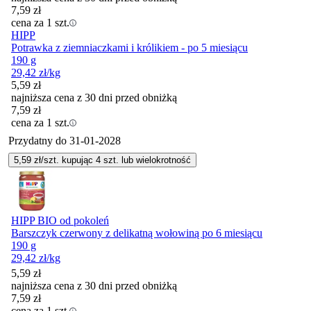
7,59
zł
cena za 1 szt.
HIPP
Potrawka z ziemniaczkami i królikiem - po 5 miesiącu
190 g
29,42
zł
/kg
5,59
zł
najniższa cena z 30 dni przed obniżką
7,59
zł
cena za 1 szt.
Przydatny do
31-01-2028
5,59
zł/szt. kupując
4
szt.
lub wielokrotność
HIPP BIO od pokoleń
Barszczyk czerwony z delikatną wołowiną po 6 miesiącu
190 g
29,42
zł
/kg
5,59
zł
najniższa cena z 30 dni przed obniżką
7,59
zł
cena za 1 szt.