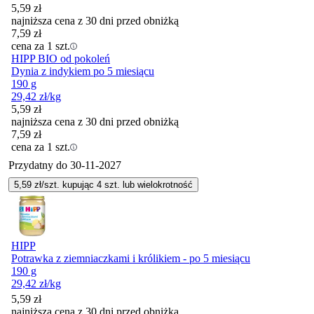
5,59
zł
najniższa cena z 30 dni przed obniżką
7,59
zł
cena za 1 szt.
HIPP BIO od pokoleń
Dynia z indykiem po 5 miesiącu
190 g
29,42
zł
/kg
5,59
zł
najniższa cena z 30 dni przed obniżką
7,59
zł
cena za 1 szt.
Przydatny do
30-11-2027
5,59
zł/szt. kupując
4
szt.
lub wielokrotność
HIPP
Potrawka z ziemniaczkami i królikiem - po 5 miesiącu
190 g
29,42
zł
/kg
5,59
zł
najniższa cena z 30 dni przed obniżką