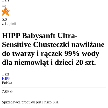
1
z
1
5.0
z 1 opinii
HIPP Babysanft Ultra-
Sensitive Chusteczki nawilżane
do twarzy i rączek 99% wody
dla niemowląt i dzieci 20 szt.
1 szt
HIPP
Polska
Cena
7,89
zł
Sprzedawcą produktu jest Frisco S.A.