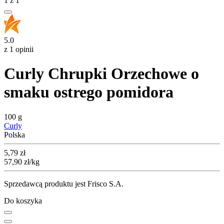
1
z
1
5.0
z 1 opinii
Curly Chrupki Orzechowe o
smaku ostrego pomidora
100 g
Curly
Polska
Cena
5,79
zł
57,90
zł
/kg
Sprzedawcą produktu jest Frisco S.A.
Do koszyka