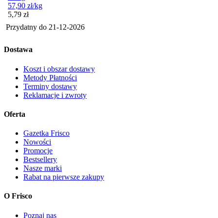
57,90
zł
/kg
Cena
5,79
zł
Przydatny do
21-12-2026
Dostawa
Koszt i obszar dostawy
Metody Płatności
Terminy dostawy
Reklamacje i zwroty
Oferta
Gazetka Frisco
Nowości
Promocje
Bestsellery
Nasze marki
Rabat na pierwsze zakupy
O Frisco
Poznaj nas