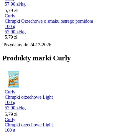
57,90
zł
/kg
Cena
5,79
zł
Curly
Chrupki Orzechowe o smaku ostrego pomidora
100 g
57,90
zł
/kg
Cena
5,79
zł
Przydatny do
24-12-2026
Produkty marki Curly
Curly
Chrupki orzechowe Light
100 g
57,90
zł
/kg
Cena
5,79
zł
Curly
Chrupki orzechowe Light
100 g