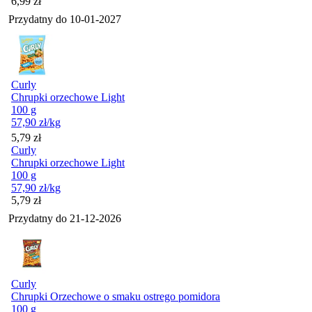
Cena
6,99
zł
Przydatny do
10-01-2027
Curly
Chrupki orzechowe Light
100 g
57,90
zł
/kg
Cena
5,79
zł
Curly
Chrupki orzechowe Light
100 g
57,90
zł
/kg
Cena
5,79
zł
Przydatny do
21-12-2026
Curly
Chrupki Orzechowe o smaku ostrego pomidora
100 g