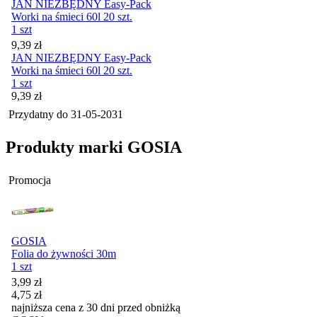
JAN NIEZBĘDNY Easy-Pack
Worki na śmieci 60l 20 szt.
1 szt
Cena
9,39
zł
JAN NIEZBĘDNY Easy-Pack
Worki na śmieci 60l 20 szt.
1 szt
Cena
9,39
zł
Przydatny do
31-05-2031
Produkty marki GOSIA
Promocja
GOSIA
Folia do żywności 30m
1 szt
Cena promocyjna
3,99
zł
4,75
zł
najniższa cena z 30 dni przed obniżką