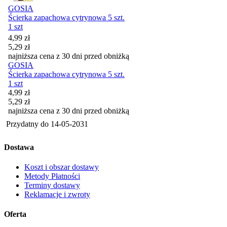
GOSIA
Ścierka zapachowa cytrynowa 5 szt.
1 szt
Cena promocyjna
4,99
zł
5,29
zł
najniższa cena z 30 dni przed obniżką
GOSIA
Ścierka zapachowa cytrynowa 5 szt.
1 szt
Cena promocyjna
4,99
zł
5,29
zł
najniższa cena z 30 dni przed obniżką
Przydatny do
14-05-2031
Dostawa
Koszt i obszar dostawy
Metody Płatności
Terminy dostawy
Reklamacje i zwroty
Oferta