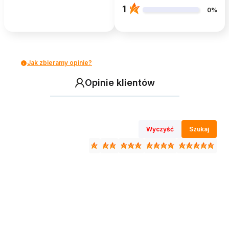
1
0%
Jak zbieramy opinie?
Opinie klientów
Wyczyść
Szukaj