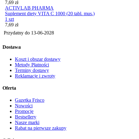
Cena
7,69
zł
ACTIVLAB PHARMA
Suplement diety VITA C 1000 (20 tabl. mus.)
1 szt
Cena
7,69
zł
Przydatny do
13-06-2028
Dostawa
Koszt i obszar dostawy
Metody Płatności
Terminy dostawy
Reklamacje i zwroty
Oferta
Gazetka Frisco
Nowości
Promocje
Bestsellery
Nasze marki
Rabat na pierwsze zakupy