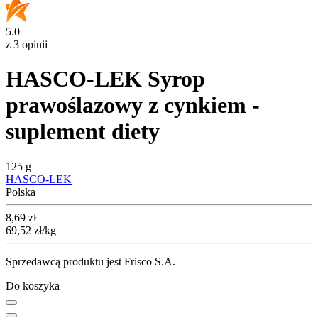
5.0
z 3 opinii
HASCO-LEK Syrop
prawoślazowy z cynkiem -
suplement diety
125 g
HASCO-LEK
Polska
Cena
8,69
zł
69,52
zł
/kg
Sprzedawcą produktu jest Frisco S.A.
Do koszyka