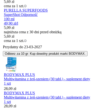
5,69
zł
cena za 1 szt.
PURELLA SUPERFOODS
SuperShot Odporność
100 ml
49,90
zł
/l
5,09
zł
najniższa cena z 30 dni przed obniżką
5,69
zł
cena za 1 szt.
Przydatny do
23-03-2027
Odbierz za 10 gr: Kup dowolny produkt marki BODYMAX.
BODYMAX PLUS
Multiwitamina z żeń-szeniem (30 tabl.) - suplement diety
1 szt
Cena
28,09
zł
BODYMAX PLUS
Multiwitamina z żeń-szeniem (30 tabl.) - suplement diety
1 szt
Cena
28,09
zł