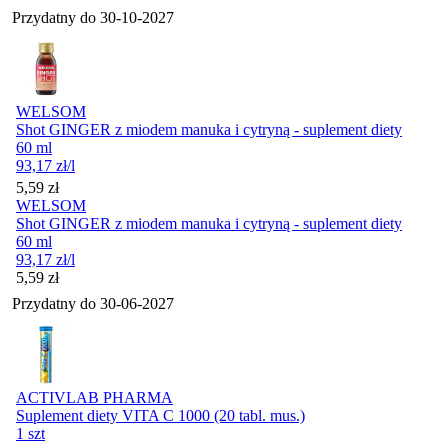
Przydatny do
30-10-2027
WELSOM
Shot GINGER z miodem manuka i cytryną - suplement diety
60 ml
93,17
zł
/l
Cena
5,59
zł
WELSOM
Shot GINGER z miodem manuka i cytryną - suplement diety
60 ml
93,17
zł
/l
Cena
5,59
zł
Przydatny do
30-06-2027
ACTIVLAB PHARMA
Suplement diety VITA C 1000 (20 tabl. mus.)
1 szt