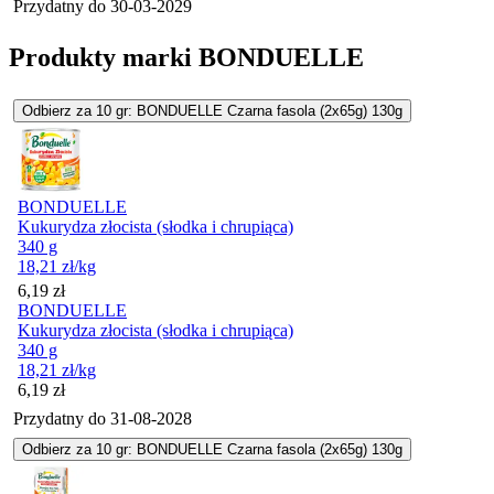
Przydatny do
30-03-2029
Produkty marki BONDUELLE
Odbierz za 10 gr: BONDUELLE Czarna fasola (2x65g) 130g
BONDUELLE
Kukurydza złocista (słodka i chrupiąca)
340 g
18,21
zł
/kg
Cena
6,19
zł
BONDUELLE
Kukurydza złocista (słodka i chrupiąca)
340 g
18,21
zł
/kg
Cena
6,19
zł
Przydatny do
31-08-2028
Odbierz za 10 gr: BONDUELLE Czarna fasola (2x65g) 130g