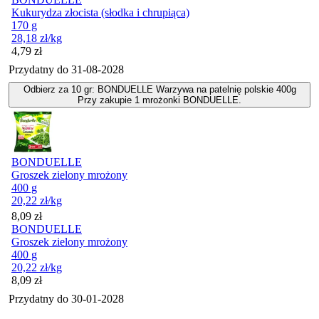
Kukurydza złocista (słodka i chrupiąca)
170 g
28,18
zł
/kg
Cena
4,79
zł
Przydatny do
31-08-2028
Odbierz za 10 gr: BONDUELLE Warzywa na patelnię polskie 400g
Przy zakupie 1 mrożonki BONDUELLE.
BONDUELLE
Groszek zielony mrożony
400 g
20,22
zł
/kg
Cena
8,09
zł
BONDUELLE
Groszek zielony mrożony
400 g
20,22
zł
/kg
Cena
8,09
zł
Przydatny do
30-01-2028