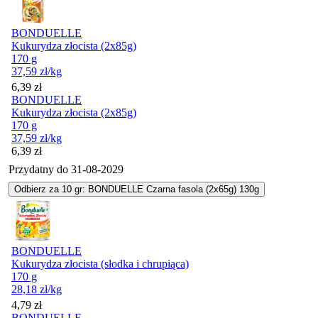
BONDUELLE
Kukurydza złocista (2x85g)
170 g
37,59
zł
/kg
Cena
6,39
zł
BONDUELLE
Kukurydza złocista (2x85g)
170 g
37,59
zł
/kg
Cena
6,39
zł
Przydatny do
31-08-2029
Odbierz za 10 gr: BONDUELLE Czarna fasola (2x65g) 130g
BONDUELLE
Kukurydza złocista (słodka i chrupiąca)
170 g
28,18
zł
/kg
Cena
4,79
zł
BONDUELLE