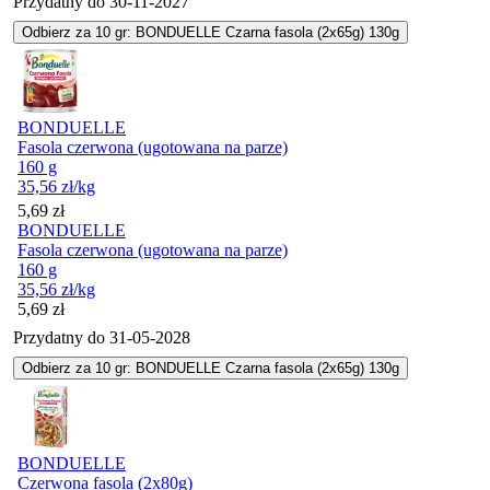
Przydatny do
30-11-2027
Odbierz za 10 gr: BONDUELLE Czarna fasola (2x65g) 130g
BONDUELLE
Fasola czerwona (ugotowana na parze)
160 g
35,56
zł
/kg
Cena
5,69
zł
BONDUELLE
Fasola czerwona (ugotowana na parze)
160 g
35,56
zł
/kg
Cena
5,69
zł
Przydatny do
31-05-2028
Odbierz za 10 gr: BONDUELLE Czarna fasola (2x65g) 130g
BONDUELLE
Czerwona fasola (2x80g)