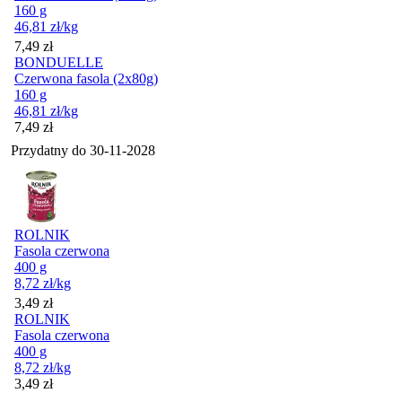
160 g
46,81
zł
/kg
Cena
7,49
zł
BONDUELLE
Czerwona fasola (2x80g)
160 g
46,81
zł
/kg
Cena
7,49
zł
Przydatny do
30-11-2028
ROLNIK
Fasola czerwona
400 g
8,72
zł
/kg
Cena
3,49
zł
ROLNIK
Fasola czerwona
400 g
8,72
zł
/kg
Cena
3,49
zł