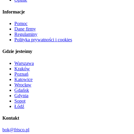
Informacje
Pomoc
Dane firmy
Regulaminy
Polityka prywatności i cookies
Gdzie jesteśmy
Warszawa
Kraków
Poznań
Katowice
Wrocław
Gdańsk
Gdynia
Sopot
Łódź
Kontakt
bok@frisco.pl