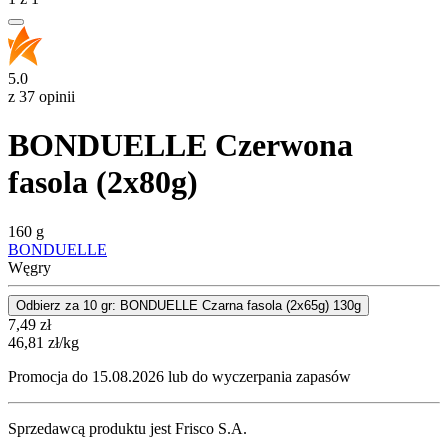
5.0
z 37 opinii
BONDUELLE Czerwona
fasola (2x80g)
160 g
BONDUELLE
Węgry
Odbierz za 10 gr: BONDUELLE Czarna fasola (2x65g) 130g
Cena
7,49
zł
46,81
zł
/kg
Promocja do 15.08.2026 lub do wyczerpania zapasów
Sprzedawcą produktu jest Frisco S.A.