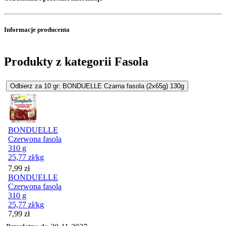
Informacje producenta
Produkty z kategorii Fasola
Odbierz za 10 gr: BONDUELLE Czarna fasola (2x65g) 130g
BONDUELLE
Czerwona fasola
310 g
25,77
zł
/kg
Cena
7,99
zł
BONDUELLE
Czerwona fasola
310 g
25,77
zł
/kg
Cena
7,99
zł