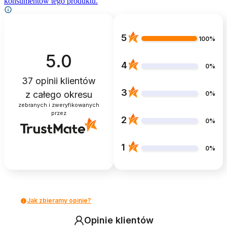
konsumentów tego produktu.
5
100%
5.0
4
0%
37
opinii klientów
3
z całego okresu
0%
zebranych i zweryfikowanych
przez
2
0%
1
0%
Jak zbieramy opinie?
Opinie klientów