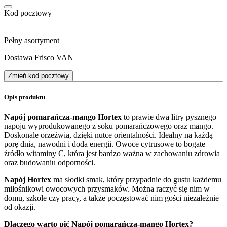
Kod pocztowy
Pełny asortyment
Dostawa Frisco VAN
Zmień kod pocztowy
Opis produktu
Napój pomarańcza-mango Hortex
to prawie dwa litry pysznego
napoju wyprodukowanego z soku pomarańczowego oraz mango.
Doskonale orzeźwia, dzięki nutce orientalności. Idealny na każdą
porę dnia, nawodni i doda energii. Owoce cytrusowe to bogate
źródło witaminy C, która jest bardzo ważna w zachowaniu zdrowia
oraz budowaniu odporności.
Napój Hortex
ma słodki smak, który przypadnie do gustu każdemu
miłośnikowi owocowych przysmaków. Można raczyć się nim w
domu, szkole czy pracy, a także poczęstować nim gości niezależnie
od okazji.
Dlaczego warto pić Napój pomarańcza-mango Hortex?