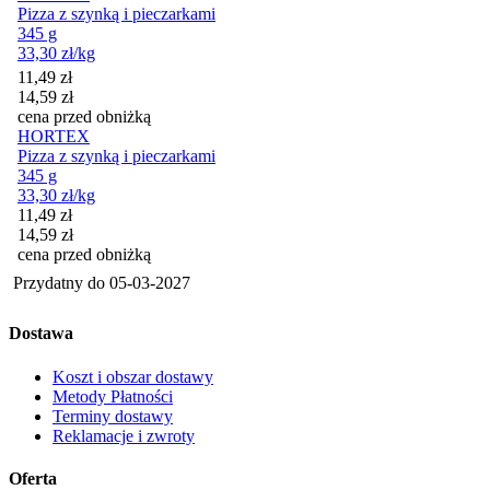
Pizza z szynką i pieczarkami
345 g
33,30
zł
/kg
Cena promocyjna
11,49
zł
14,59
zł
cena przed obniżką
HORTEX
Pizza z szynką i pieczarkami
345 g
33,30
zł
/kg
Cena promocyjna
11,49
zł
14,59
zł
cena przed obniżką
Przydatny do
05-03-2027
Dostawa
Koszt i obszar dostawy
Metody Płatności
Terminy dostawy
Reklamacje i zwroty
Oferta