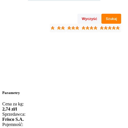
Wyczyść
Szukaj
Parametry
Cena za kg:
2
,
74
zł
/
l
Sprzedawca:
Frisco S.A.
Pojemność: