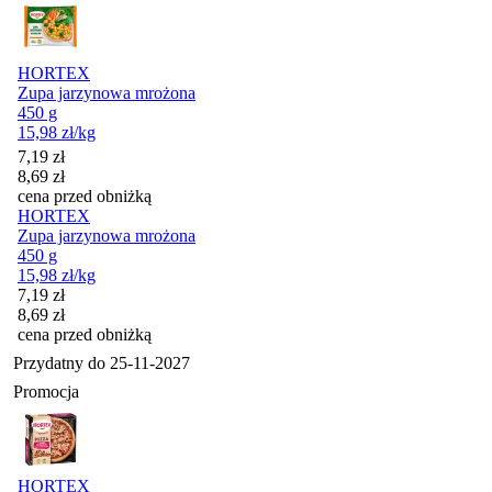
HORTEX
Zupa jarzynowa mrożona
450 g
15,98
zł
/kg
Cena promocyjna
7,19
zł
8,69
zł
cena przed obniżką
HORTEX
Zupa jarzynowa mrożona
450 g
15,98
zł
/kg
Cena promocyjna
7,19
zł
8,69
zł
cena przed obniżką
Przydatny do
25-11-2027
Promocja
HORTEX