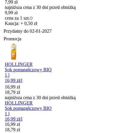
7,99
zł
najniższa cena z 30 dni przed obniżką
9,99
zł
cena za 1 szt.
Kaucja: + 0,50 zł
Przydatny do
02-01-2027
Promocja
HOLLINGER
Sok pomarańczowy BIO
1 l
16,99
zł
/l
Cena promocyjna
16,99
zł
18,79
zł
najniższa cena z 30 dni przed obniżką
HOLLINGER
Sok pomarańczowy BIO
1 l
16,99
zł
/l
Cena promocyjna
16,99
zł
18,79
zł