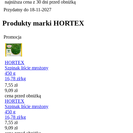
najniższa cena z 30 dni przed obniżką
Przydatny do
18-11-2027
Produkty marki HORTEX
Promocja
HORTEX
Szpinak liście mrożony
450 g
16,78
zł
/kg
Cena promocyjna
7,55
zł
9,09
zł
cena przed obniżką
HORTEX
Szpinak liście mrożony
450 g
16,78
zł
/kg
Cena promocyjna
7,55
zł
9,09
zł