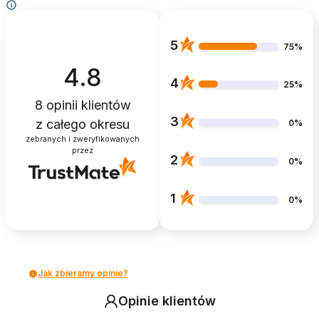
5
75%
4.8
4
25%
8
opinii klientów
3
z całego okresu
0%
zebranych i zweryfikowanych
przez
2
0%
1
0%
Jak zbieramy opinie?
Opinie klientów