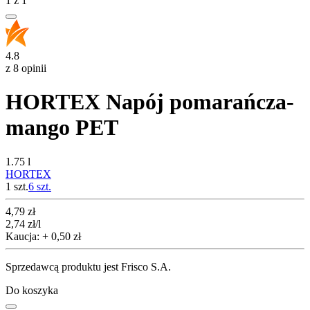
1
z
1
4.8
z 8 opinii
HORTEX Napój pomarańcza-
mango PET
1.75 l
HORTEX
1 szt.
6
szt.
Cena
4,79
zł
2,74
zł
/l
Kaucja: + 0,50 zł
Sprzedawcą produktu jest Frisco S.A.
Do koszyka