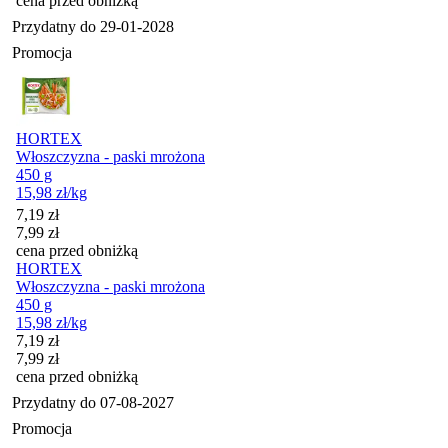
cena przed obniżką
Przydatny do
29-01-2028
Promocja
HORTEX
Włoszczyzna - paski mrożona
450 g
15,98
zł
/kg
Cena promocyjna
7,19
zł
7,99
zł
cena przed obniżką
HORTEX
Włoszczyzna - paski mrożona
450 g
15,98
zł
/kg
Cena promocyjna
7,19
zł
7,99
zł
cena przed obniżką
Przydatny do
07-08-2027
Promocja