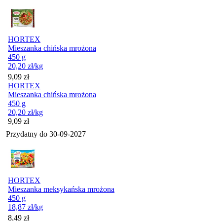
HORTEX
Mieszanka chińska mrożona
450 g
20,20
zł
/kg
Cena
9,09
zł
HORTEX
Mieszanka chińska mrożona
450 g
20,20
zł
/kg
Cena
9,09
zł
Przydatny do
30-09-2027
HORTEX
Mieszanka meksykańska mrożona
450 g
18,87
zł
/kg
Cena
8,49
zł