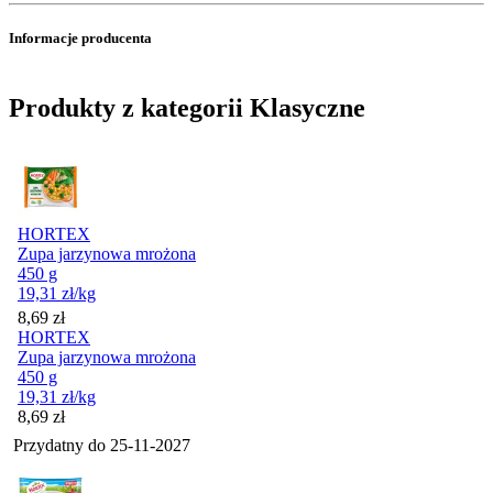
Informacje producenta
Produkty z kategorii Klasyczne
HORTEX
Zupa jarzynowa mrożona
450 g
19,31
zł
/kg
Cena
8,69
zł
HORTEX
Zupa jarzynowa mrożona
450 g
19,31
zł
/kg
Cena
8,69
zł
Przydatny do
25-11-2027