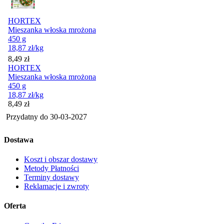
HORTEX
Mieszanka włoska mrożona
450 g
18,87
zł
/kg
Cena
8,49
zł
HORTEX
Mieszanka włoska mrożona
450 g
18,87
zł
/kg
Cena
8,49
zł
Przydatny do
30-03-2027
Dostawa
Koszt i obszar dostawy
Metody Płatności
Terminy dostawy
Reklamacje i zwroty
Oferta