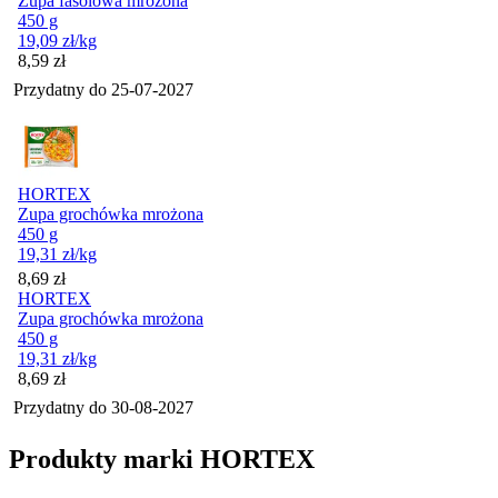
Zupa fasolowa mrożona
450 g
19,09
zł
/kg
Cena
8,59
zł
Przydatny do
25-07-2027
HORTEX
Zupa grochówka mrożona
450 g
19,31
zł
/kg
Cena
8,69
zł
HORTEX
Zupa grochówka mrożona
450 g
19,31
zł
/kg
Cena
8,69
zł
Przydatny do
30-08-2027
Produkty marki HORTEX