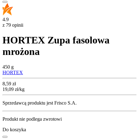
4.9
z 79 opinii
HORTEX Zupa fasolowa
mrożona
450 g
HORTEX
Cena
8,59
zł
19,09
zł
/kg
Sprzedawcą produktu jest Frisco S.A.
Produkt nie podlega zwrotowi
Do koszyka