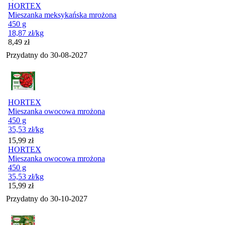
HORTEX
Mieszanka meksykańska mrożona
450 g
18,87
zł
/kg
Cena
8,49
zł
Przydatny do
30-08-2027
HORTEX
Mieszanka owocowa mrożona
450 g
35,53
zł
/kg
Cena
15,99
zł
HORTEX
Mieszanka owocowa mrożona
450 g
35,53
zł
/kg
Cena
15,99
zł
Przydatny do
30-10-2027