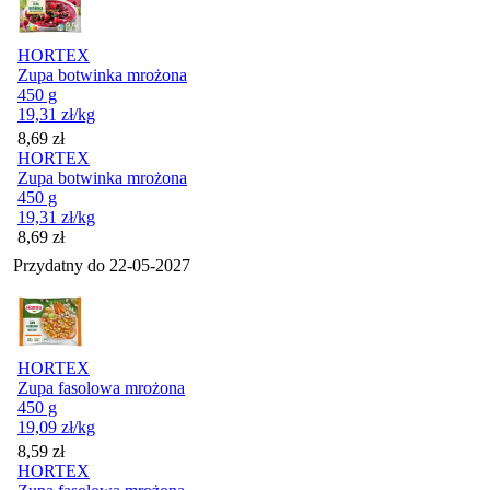
HORTEX
Zupa botwinka mrożona
450 g
19,31
zł
/kg
Cena
8,69
zł
HORTEX
Zupa botwinka mrożona
450 g
19,31
zł
/kg
Cena
8,69
zł
Przydatny do
22-05-2027
HORTEX
Zupa fasolowa mrożona
450 g
19,09
zł
/kg
Cena
8,59
zł
HORTEX