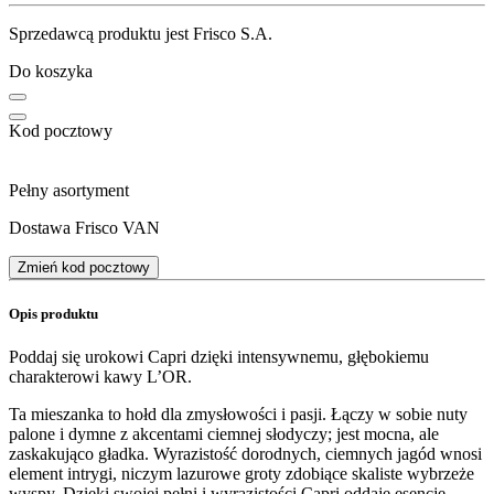
Sprzedawcą produktu jest Frisco S.A.
Do koszyka
Kod pocztowy
Pełny asortyment
Dostawa Frisco VAN
Zmień kod pocztowy
Opis produktu
Poddaj się urokowi Capri dzięki intensywnemu, głębokiemu
charakterowi kawy L’OR.
Ta mieszanka to hołd dla zmysłowości i pasji. Łączy w sobie nuty
palone i dymne z akcentami ciemnej słodyczy; jest mocna, ale
zaskakująco gładka. Wyrazistość dorodnych, ciemnych jagód wnosi
element intrygi, niczym lazurowe groty zdobiące skaliste wybrzeże
wyspy. Dzięki swojej pełni i wyrazistości Capri oddaje esencję