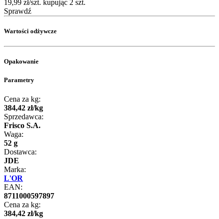
19,99 zł/szt. kupując 2 szt.
Sprawdź
Wartości odżywcze
Opakowanie
Parametry
Cena za kg:
384
,
42
zł
/
kg
Sprzedawca:
Frisco S.A.
Waga:
52 g
Dostawca:
JDE
Marka:
L'OR
EAN:
8711000597897
Cena za kg:
384
,
42
zł
/
kg