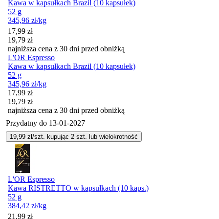
Kawa w kapsułkach Brazil (10 kapsułek)
52 g
345,96
zł
/kg
Cena promocyjna
17,99
zł
19,79
zł
najniższa cena z 30 dni przed obniżką
L'OR Espresso
Kawa w kapsułkach Brazil (10 kapsułek)
52 g
345,96
zł
/kg
Cena promocyjna
17,99
zł
19,79
zł
najniższa cena z 30 dni przed obniżką
Przydatny do
13-01-2027
19,99
zł/szt. kupując
2
szt.
lub wielokrotność
L'OR Espresso
Kawa RISTRETTO w kapsułkach (10 kaps.)
52 g
384,42
zł
/kg
21,99
zł