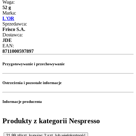
Waga:
52 g
Marka:
L'OR
Sprzedawca:
Frisco S.A.
Dostawca:
JDE
EAN:
8711000597897
Przygotowywanie i przechowywanie
Ostrzeżenia i pozostałe informacje
Informacje producenta
Produkty z kategorii Nespresso
21,99
zł/szt. kupując
2
szt.
lub wielokrotność