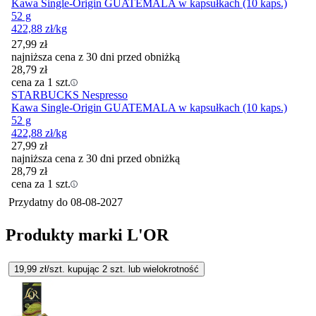
Kawa Single-Origin GUATEMALA w kapsułkach (10 kaps.)
52 g
422,88
zł
/kg
27,99
zł
najniższa cena z 30 dni przed obniżką
28,79
zł
cena za 1 szt.
STARBUCKS Nespresso
Kawa Single-Origin GUATEMALA w kapsułkach (10 kaps.)
52 g
422,88
zł
/kg
27,99
zł
najniższa cena z 30 dni przed obniżką
28,79
zł
cena za 1 szt.
Przydatny do
08-08-2027
Produkty marki L'OR
19,99
zł/szt. kupując
2
szt.
lub wielokrotność