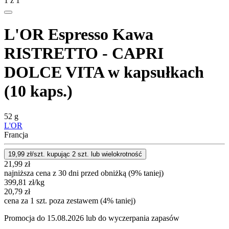
1
z
1
L'OR Espresso Kawa
RISTRETTO - CAPRI
DOLCE VITA w kapsułkach
(10 kaps.)
52 g
L'OR
Francja
19,99
zł/szt. kupując
2
szt.
lub wielokrotność
21,99
zł
najniższa cena z 30 dni przed obniżką (9% taniej)
399,81
zł
/kg
20,79
zł
cena za 1 szt. poza zestawem (4% taniej)
Promocja do 15.08.2026 lub do wyczerpania zapasów