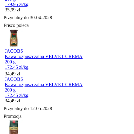
179,95
zł
/kg
Cena
35,99
zł
Przydatny do
30-04-2028
Frisco poleca
JACOBS
Kawa rozpuszczalna VELVET CREMA
200 g
172,45
zł
/kg
Cena
34,49
zł
JACOBS
Kawa rozpuszczalna VELVET CREMA
200 g
172,45
zł
/kg
Cena
34,49
zł
Przydatny do
12-05-2028
Promocja