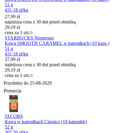
51 g
431,18
zł
/kg
27,99
zł
najniższa cena z 30 dni przed obniżką
29,19
zł
cena za 1 szt.
STARBUCKS Nespresso
Kawa SMOOTH CARAMEL w kapsułkach (10 kaps.)
51 g
431,18
zł
/kg
27,99
zł
najniższa cena z 30 dni przed obniżką
29,19
zł
cena za 1 szt.
Przydatny do
25-08-2029
Promocja
JACOBS
Kawa w kapsułkach Classico (10 kapsułek)
52 g
307,50
zł
/kg