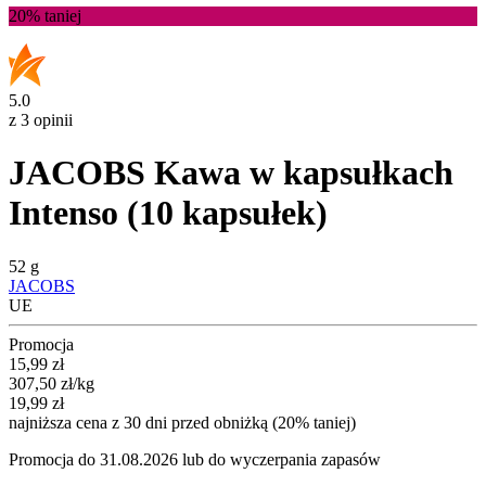
20%
taniej
5.0
z 3 opinii
JACOBS Kawa w kapsułkach
Intenso (10 kapsułek)
52 g
JACOBS
UE
Promocja
Cena promocyjna
15,99
zł
307,50
zł
/kg
19,99
zł
najniższa cena z 30 dni przed obniżką (20% taniej)
Promocja do 31.08.2026 lub do wyczerpania zapasów