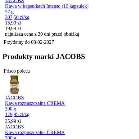
JACOBS
Kawa w kapsułkach Intenso (10 kapsułek)
52 g
307,50
zł
/kg
Cena promocyjna
15,99
zł
19,99
zł
najniższa cena z 30 dni przed obniżką
Przydatny do
08-02-2027
Produkty marki JACOBS
Frisco poleca
JACOBS
Kawa rozpuszczalna CREMA
200 g
179,95
zł
/kg
Cena
35,99
zł
JACOBS
Kawa rozpuszczalna CREMA
200 g