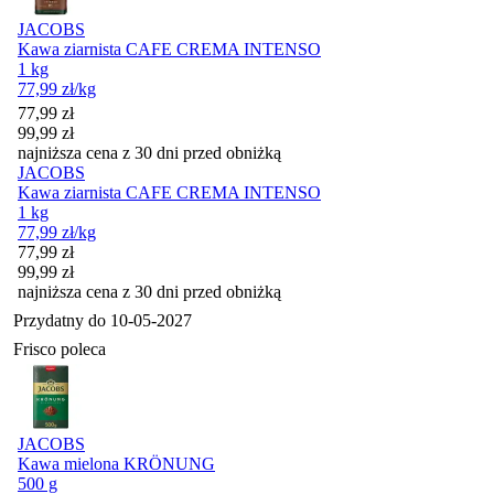
JACOBS
Kawa ziarnista CAFE CREMA INTENSO
1 kg
77,99
zł
/kg
Cena promocyjna
77,99
zł
99,99
zł
najniższa cena z 30 dni przed obniżką
JACOBS
Kawa ziarnista CAFE CREMA INTENSO
1 kg
77,99
zł
/kg
Cena promocyjna
77,99
zł
99,99
zł
najniższa cena z 30 dni przed obniżką
Przydatny do
10-05-2027
Frisco poleca
JACOBS
Kawa mielona KRÖNUNG
500 g