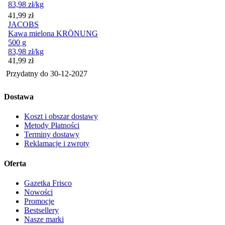
83,98
zł
/kg
Cena
41,99
zł
JACOBS
Kawa mielona KRÖNUNG
500 g
83,98
zł
/kg
Cena
41,99
zł
Przydatny do
30-12-2027
Dostawa
Koszt i obszar dostawy
Metody Płatności
Terminy dostawy
Reklamacje i zwroty
Oferta
Gazetka Frisco
Nowości
Promocje
Bestsellery
Nasze marki