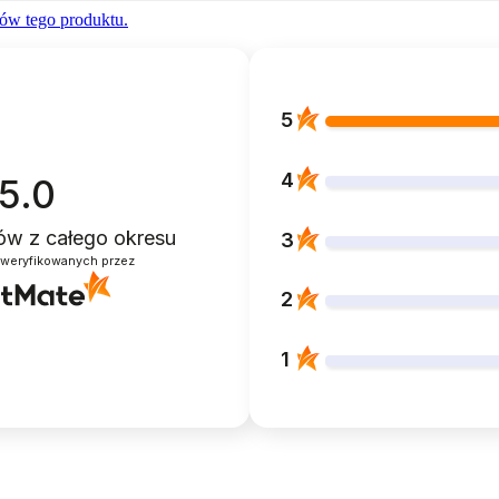
ów tego produktu.
5
4
5.0
ntów
z całego okresu
3
zweryfikowanych przez
2
1