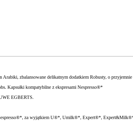
ren Arabiki, zbalansowane delikatnym dodatkiem Robusty, o przyjemn
cobs. Kapsułki kompatybilne z ekspresami Nespresso®*
 DOUWE EGBERTS.
Nespresso®*, za wyjątkiem U®*, Umilk®*, Expert®*, Expert&Milk®*