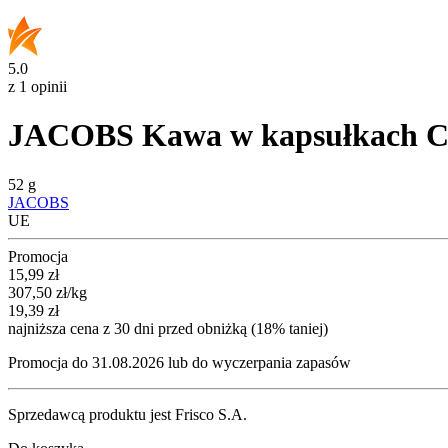
5.0
z 1 opinii
JACOBS Kawa w kapsułkach Cla
52 g
JACOBS
UE
Promocja
Cena promocyjna
15,99
zł
307,50
zł
/kg
19,39
zł
najniższa cena z 30 dni przed obniżką (18% taniej)
Promocja do 31.08.2026 lub do wyczerpania zapasów
Sprzedawcą produktu jest Frisco S.A.