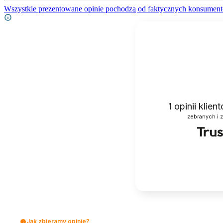
Wszystkie prezentowane opinie pochodzą od faktycznych konsument
1
opinii klie
zebranych i 
Jak zbieramy opinie?