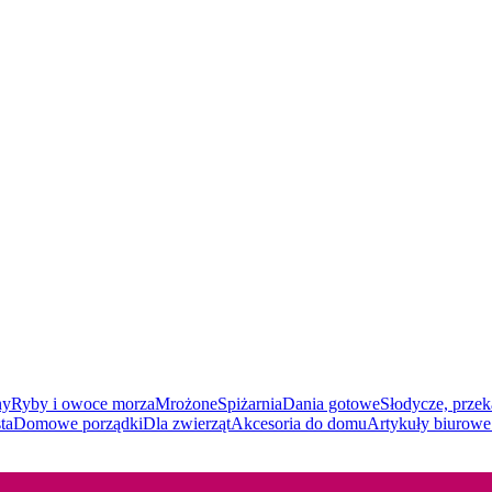
ny
Ryby i owoce morza
Mrożone
Spiżarnia
Dania gotowe
Słodycze, przek
ta
Domowe porządki
Dla zwierząt
Akcesoria do domu
Artykuły biurowe 