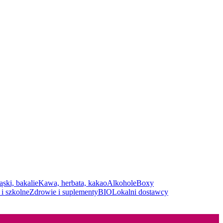
ąski, bakalie
Kawa, herbata, kakao
Alkohole
Boxy
i szkolne
Zdrowie i suplementy
BIO
Lokalni dostawcy