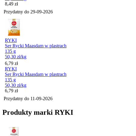
Cena
8,49
zł
Przydatny do
29-09-2026
RYKI
Ser Rycki Maasdam w plastrach
135 g
50,30
zł
/kg
Cena
6,79
zł
RYKI
Ser Rycki Maasdam w plastrach
135 g
50,30
zł
/kg
Cena
6,79
zł
Przydatny do
11-09-2026
Produkty marki RYKI