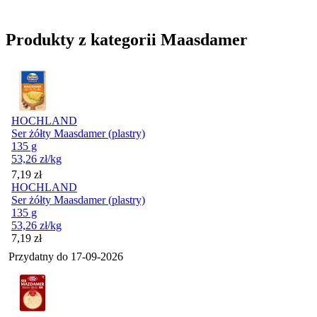
Produkty z kategorii Maasdamer
HOCHLAND
Ser żółty Maasdamer (plastry)
135 g
53,26
zł
/kg
Cena
7,19
zł
HOCHLAND
Ser żółty Maasdamer (plastry)
135 g
53,26
zł
/kg
Cena
7,19
zł
Przydatny do
17-09-2026