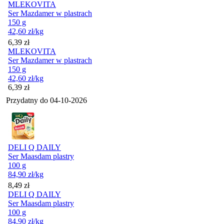
MLEKOVITA
Ser Mazdamer w plastrach
150 g
42,60
zł
/kg
Cena
6,39
zł
MLEKOVITA
Ser Mazdamer w plastrach
150 g
42,60
zł
/kg
Cena
6,39
zł
Przydatny do
04-10-2026
DELI Q DAILY
Ser Maasdam plastry
100 g
84,90
zł
/kg
Cena
8,49
zł
DELI Q DAILY
Ser Maasdam plastry
100 g
84,90
zł
/kg