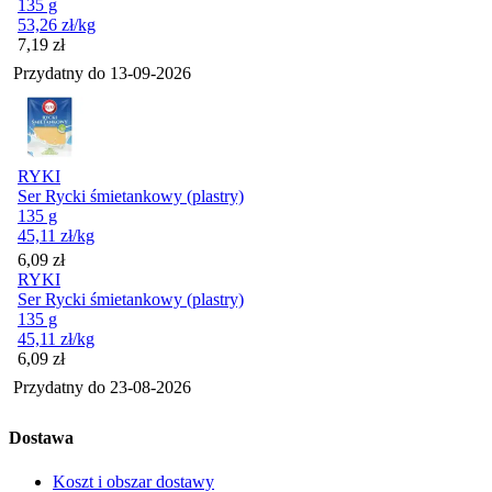
135 g
53,26
zł
/kg
Cena
7,19
zł
Przydatny do
13-09-2026
RYKI
Ser Rycki śmietankowy (plastry)
135 g
45,11
zł
/kg
Cena
6,09
zł
RYKI
Ser Rycki śmietankowy (plastry)
135 g
45,11
zł
/kg
Cena
6,09
zł
Przydatny do
23-08-2026
Dostawa
Koszt i obszar dostawy