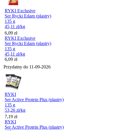
RYKI Exclusive
Ser Rycki Edam (plastry)
135 g
45,11
zł
/kg
Cena
6,09
zł
RYKI Exclusive
Ser Rycki Edam (plastry)
135 g
45,11
zł
/kg
Cena
6,09
zł
Przydatny do
11-09-2026
RYKI
Ser Active Protein Plus (plastry)
135 g
53,26
zł
/kg
Cena
7,19
zł
RYKI
Ser Active Protein Plus (plastry)