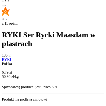
1
z
1
4.5
z 11 opinii
RYKI Ser Rycki Maasdam w
plastrach
135 g
RYKI
Polska
Cena
6,79
zł
50,30
zł
/kg
Sprzedawcą produktu jest Frisco S.A.
Produkt nie podlega zwrotowi