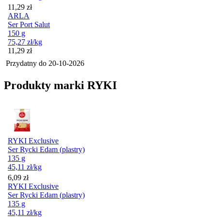
Cena
11,29
zł
ARLA
Ser Port Salut
150 g
75,27
zł
/kg
Cena
11,29
zł
Przydatny do
20-10-2026
Produkty marki RYKI
RYKI Exclusive
Ser Rycki Edam (plastry)
135 g
45,11
zł
/kg
Cena
6,09
zł
RYKI Exclusive
Ser Rycki Edam (plastry)
135 g
45,11
zł
/kg