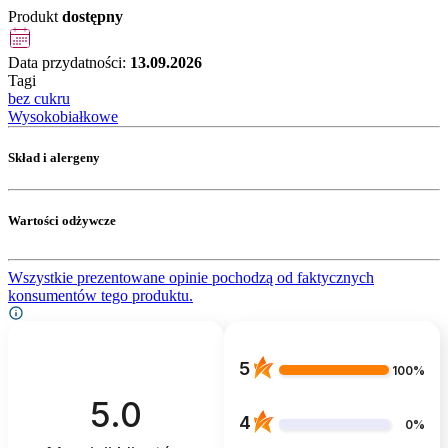
Produkt
dostępny
Data przydatności:
13.09.2026
Tagi
bez cukru
Wysokobiałkowe
Skład i alergeny
Wartości odżywcze
Wszystkie prezentowane opinie pochodzą od faktycznych
konsumentów tego produktu.
5
100%
5.0
4
0%