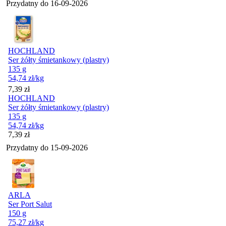
Przydatny do
16-09-2026
HOCHLAND
Ser żółty śmietankowy (plastry)
135 g
54,74
zł
/kg
Cena
7,39
zł
HOCHLAND
Ser żółty śmietankowy (plastry)
135 g
54,74
zł
/kg
Cena
7,39
zł
Przydatny do
15-09-2026
ARLA
Ser Port Salut
150 g
75,27
zł
/kg