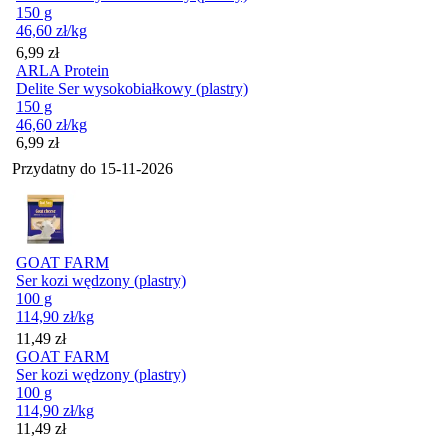
150 g
46,60
zł
/kg
Cena
6,99
zł
ARLA Protein
Delite Ser wysokobiałkowy (plastry)
150 g
46,60
zł
/kg
Cena
6,99
zł
Przydatny do
15-11-2026
GOAT FARM
Ser kozi wędzony (plastry)
100 g
114,90
zł
/kg
Cena
11,49
zł
GOAT FARM
Ser kozi wędzony (plastry)
100 g
114,90
zł
/kg
Cena
11,49
zł