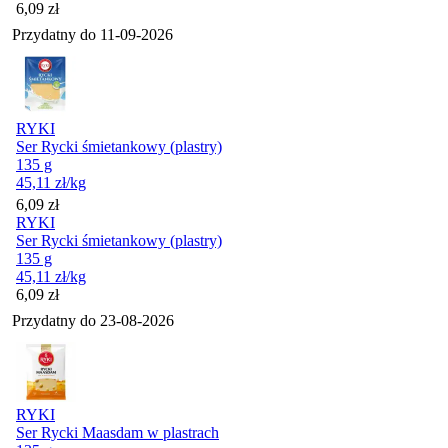
Cena
6,09
zł
Przydatny do
11-09-2026
RYKI
Ser Rycki śmietankowy (plastry)
135 g
45,11
zł
/kg
Cena
6,09
zł
RYKI
Ser Rycki śmietankowy (plastry)
135 g
45,11
zł
/kg
Cena
6,09
zł
Przydatny do
23-08-2026
RYKI
Ser Rycki Maasdam w plastrach