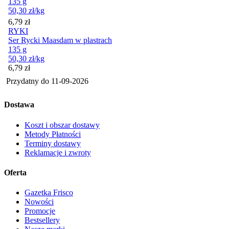
135 g
50,30
zł
/kg
Cena
6,79
zł
RYKI
Ser Rycki Maasdam w plastrach
135 g
50,30
zł
/kg
Cena
6,79
zł
Przydatny do
11-09-2026
Dostawa
Koszt i obszar dostawy
Metody Płatności
Terminy dostawy
Reklamacje i zwroty
Oferta
Gazetka Frisco
Nowości
Promocje
Bestsellery