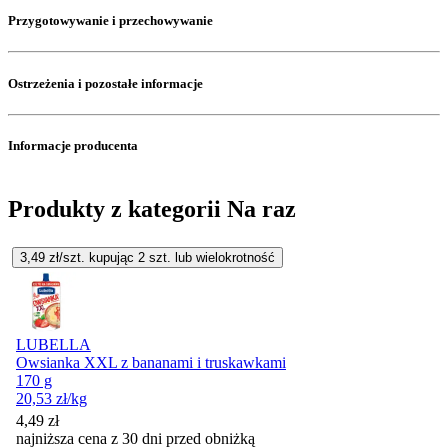
Przygotowywanie i przechowywanie
Ostrzeżenia i pozostałe informacje
Informacje producenta
Produkty z kategorii Na raz
3,49
zł/szt. kupując
2
szt.
lub wielokrotność
LUBELLA
Owsianka XXL z bananami i truskawkami
170 g
20,53
zł
/kg
4,49
zł
najniższa cena z 30 dni przed obniżką