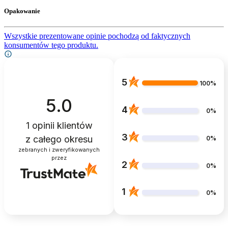
Opakowanie
Wszystkie prezentowane opinie pochodzą od faktycznych
konsumentów tego produktu.
5
100%
5.0
4
0%
1
opinii klientów
3
z całego okresu
0%
zebranych i zweryfikowanych
przez
2
0%
1
0%