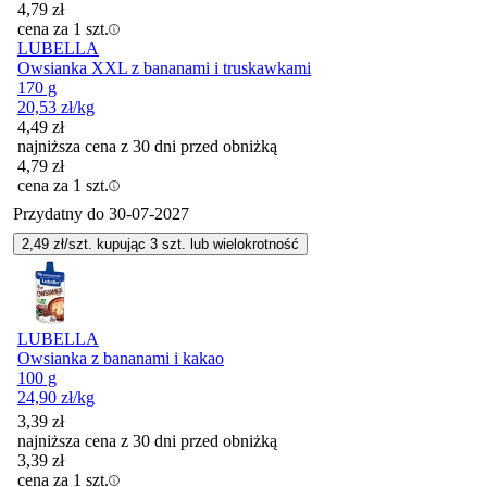
4,79
zł
cena za 1 szt.
LUBELLA
Owsianka XXL z bananami i truskawkami
170 g
20,53
zł
/kg
4,49
zł
najniższa cena z 30 dni przed obniżką
4,79
zł
cena za 1 szt.
Przydatny do
30-07-2027
2,49
zł/szt. kupując
3
szt.
lub wielokrotność
LUBELLA
Owsianka z bananami i kakao
100 g
24,90
zł
/kg
3,39
zł
najniższa cena z 30 dni przed obniżką
3,39
zł
cena za 1 szt.