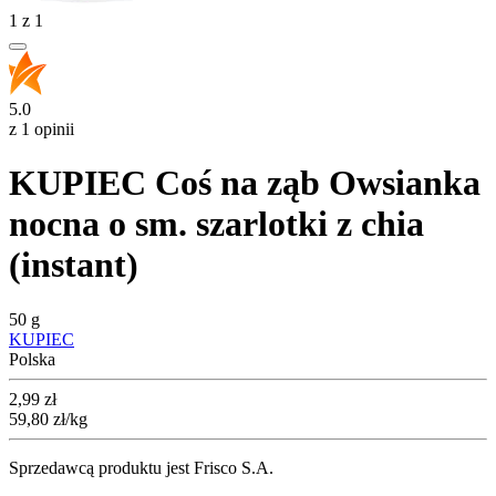
1
z
1
5.0
z 1 opinii
KUPIEC Coś na ząb Owsianka
nocna o sm. szarlotki z chia
(instant)
50 g
KUPIEC
Polska
Cena
2,99
zł
59,80
zł
/kg
Sprzedawcą produktu jest Frisco S.A.