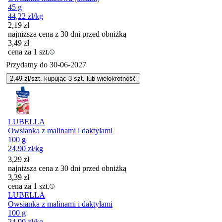
45 g
44,22
zł
/kg
2,19
zł
najniższa cena z 30 dni przed obniżką
3,49
zł
cena za 1 szt.
Przydatny do
30-06-2027
2,49
zł/szt. kupując
3
szt.
lub wielokrotność
LUBELLA
Owsianka z malinami i daktylami
100 g
24,90
zł
/kg
3,29
zł
najniższa cena z 30 dni przed obniżką
3,39
zł
cena za 1 szt.
LUBELLA
Owsianka z malinami i daktylami
100 g
24,90
zł
/kg