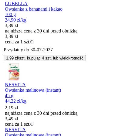
LUBELLA
Owsianka z bananami i kakao
100 g
24,90
zł
/kg
3,39
zł
najniższa cena z 30 dni przed obniżką
3,39
zł
cena za 1 szt.
Przydatny do
30-07-2027
1,99
zł/szt. kupując
4
szt.
lub wielokrotność
NESVITA
Owsianka malinowa (instant)
45 g
44,22
zł
/kg
2,19
zł
najniższa cena z 30 dni przed obniżką
3,49
zł
cena za 1 szt.
NESVITA
Owsianka malinowa (instant)