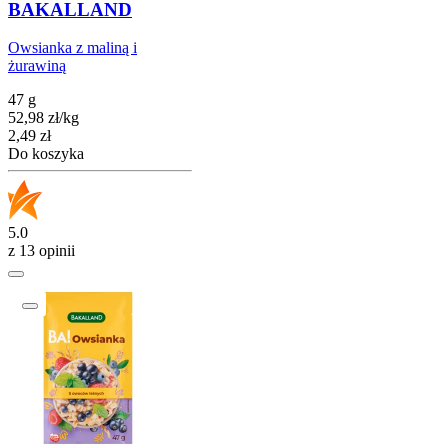
BAKALLAND
Owsianka z maliną i
żurawiną
47 g
52,98
zł
/
kg
Cena
2,49
zł
Do koszyka
5.0
z 13 opinii