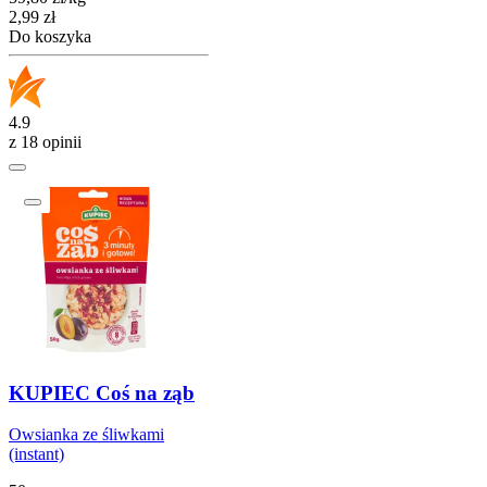
Cena
2,99
zł
Do koszyka
4.9
z 18 opinii
KUPIEC Coś na ząb
Owsianka ze śliwkami
(instant)