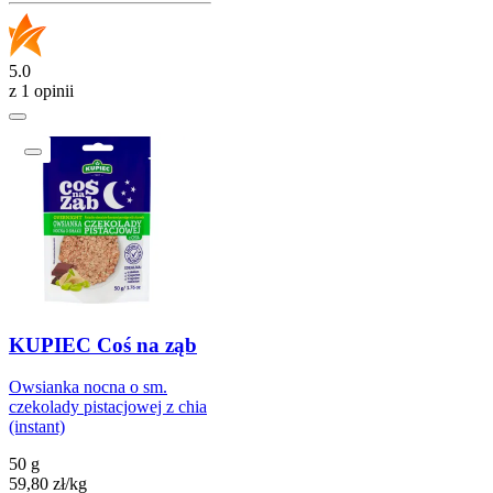
5.0
z 1 opinii
KUPIEC Coś na ząb
Owsianka nocna o sm.
czekolady pistacjowej z chia
(instant)
50 g
59,80
zł
/
kg