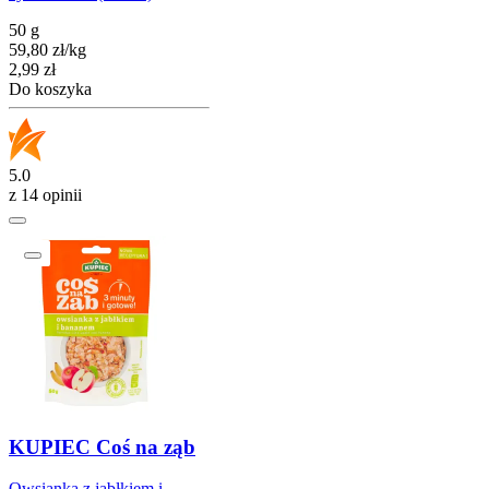
50 g
59,80
zł
/
kg
Cena
2,99
zł
Do koszyka
5.0
z 14 opinii
KUPIEC Coś na ząb
Owsianka z jabłkiem i