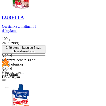
LUBELLA
Owsianka z malinami i
daktylami
100 g
24,90
zł
/
kg
2,49
zł/szt. kupując
3
szt.
lub wielokrotność
3,29
zł
najniższa cena z 30 dni
przed obniżką
3,39
zł
5.0
cena za 1 szt.
z 22 opinii
Do koszyka