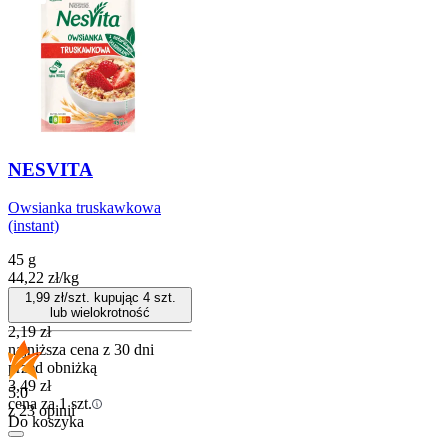
NESVITA
Owsianka truskawkowa
(instant)
45 g
44,22
zł
/
kg
1,99
zł/szt. kupując
4
szt.
lub wielokrotność
2,19
zł
najniższa cena z 30 dni
przed obniżką
3,49
zł
5.0
cena za 1 szt.
z 23 opinii
Do koszyka