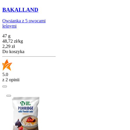
BAKALLAND
Owsianka z 5 owocami
leśnymi
47 g
48,72
zł
/
kg
Cena
2,29
zł
Do koszyka
5.0
z 2 opinii