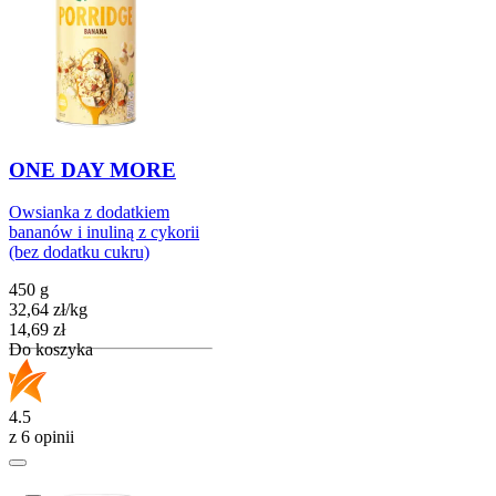
ONE DAY MORE
Owsianka z dodatkiem
bananów i inuliną z cykorii
(bez dodatku cukru)
450 g
32,64
zł
/
kg
Cena
14,69
zł
Do koszyka
4.5
z 6 opinii