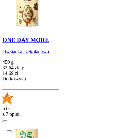
ONE DAY MORE
Owsianka czekoladowa
450 g
32,64
zł
/
kg
Cena
14,69
zł
Do koszyka
5.0
z 7 opinii