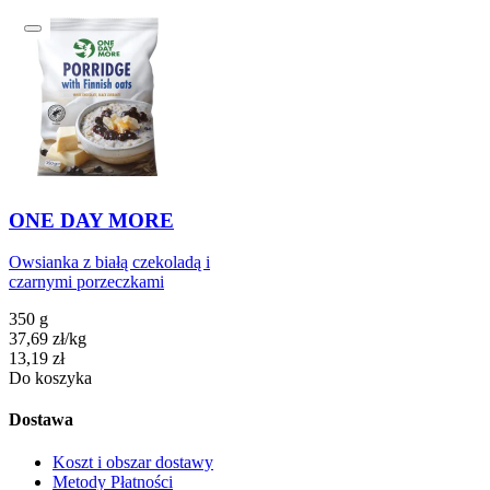
ONE DAY MORE
Owsianka z białą czekoladą i
czarnymi porzeczkami
350 g
37,69
zł
/
kg
Cena
13,19
zł
Do koszyka
Dostawa
Koszt i obszar dostawy
Metody Płatności