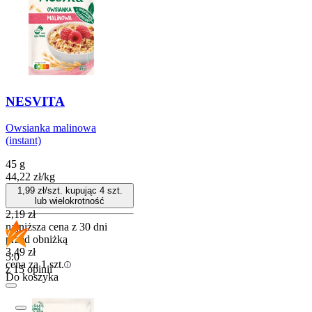
NESVITA
Owsianka malinowa
(instant)
45 g
44,22
zł
/
kg
1,99
zł/szt. kupując
4
szt.
lub wielokrotność
2,19
zł
najniższa cena z 30 dni
przed obniżką
3,49
zł
5.0
cena za 1 szt.
z 15 opinii
Do koszyka