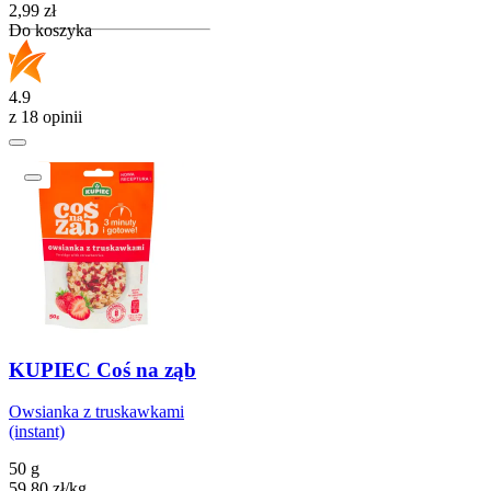
Cena
2,99
zł
Do koszyka
4.9
z 18 opinii
KUPIEC Coś na ząb
Owsianka z truskawkami
(instant)
50 g
59,80
zł
/
kg