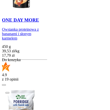
ONE DAY MORE
Owsianka proteinowa z
bananami i słonym
karmelem
450 g
39,53
zł
/
kg
Cena
17,79
zł
Do koszyka
4.9
z 19 opinii