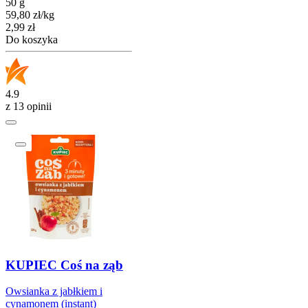
50 g
59,80
zł
/
kg
Cena
2,99
zł
Do koszyka
4.9
z 13 opinii
KUPIEC Coś na ząb
Owsianka z jabłkiem i
cynamonem (instant)