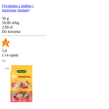
Owsianka z maliną i
żurawiną (instant)
50 g
59,80
zł
/
kg
Cena
2,99
zł
Do koszyka
5.0
z 14 opinii