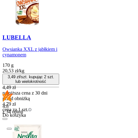
LUBELLA
Owsianka XXL z jabłkiem i
cynamonem
170 g
20,53
zł
/
kg
3,49
zł/szt. kupując
2
szt.
lub wielokrotność
4,49
zł
najniższa cena z 30 dni
przed obniżką
4,79
zł
4.8
cena za 1 szt.
z 34 opinii
Do koszyka