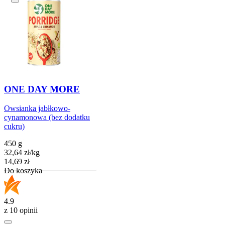
ONE DAY MORE
Owsianka jabłkowo-
cynamonowa (bez dodatku
cukru)
450 g
32,64
zł
/
kg
Cena
14,69
zł
Do koszyka
4.9
z 10 opinii