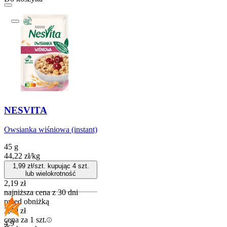
NESVITA
Owsianka wiśniowa (instant)
45 g
44,22
zł
/
kg
1,99
zł/szt. kupując
4
szt.
lub wielokrotność
2,19
zł
najniższa cena z 30 dni
przed obniżką
3,49
zł
cena za 1 szt.
4.9