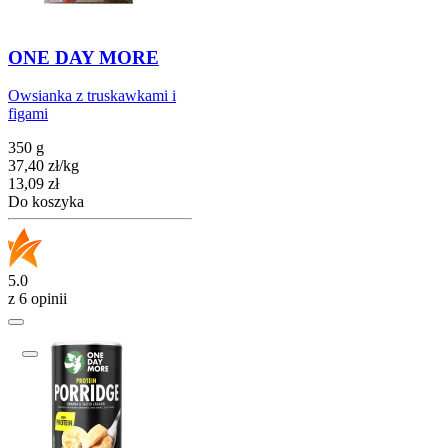
ONE DAY MORE
Owsianka z truskawkami i
figami
350 g
37,40
zł
/
kg
Cena
13,09
zł
Do koszyka
5.0
z 6 opinii