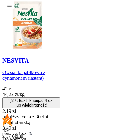
NESVITA
Owsianka jabłkowa z
cynamonem (instant)
45 g
44,22
zł
/
kg
1,99
zł/szt. kupując
4
szt.
lub wielokrotność
2,19
zł
najniższa cena z 30 dni
przed obniżką
3,49
zł
4.9
cena za 1 szt.
z 17 opinii
Do koszyka