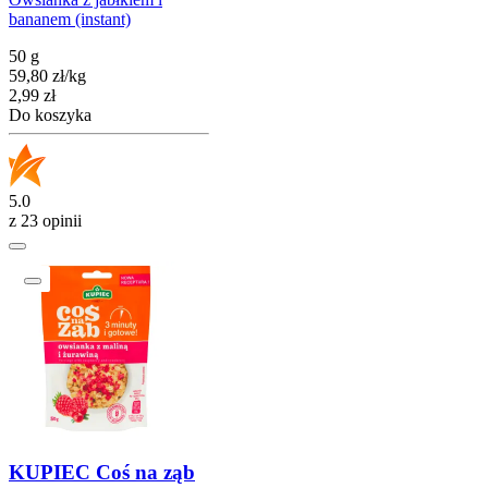
bananem (instant)
50 g
59,80
zł
/
kg
Cena
2,99
zł
Do koszyka
5.0
z 23 opinii
KUPIEC Coś na ząb