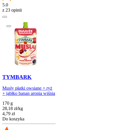
5.0
z 23 opinii
TYMBARK
Musly płatki owsiane + ryż
+ jabłko banan aronia wiśnia
170 g
28,18
zł
/
kg
Cena
4,79
zł
Do koszyka