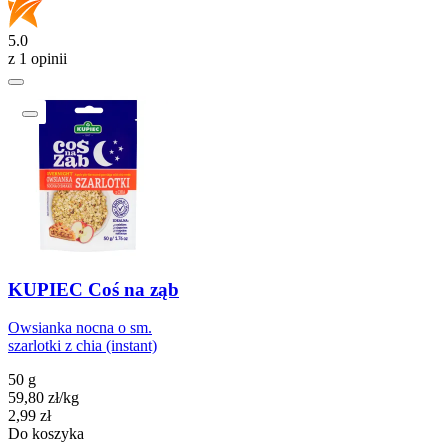
5.0
z 1 opinii
KUPIEC Coś na ząb
Owsianka nocna o sm.
szarlotki z chia (instant)
50 g
59,80
zł
/
kg
Cena
2,99
zł
Do koszyka