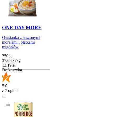
ONE DAY MORE
Owsianka z suszonymi
morelami i płatkami
migdałów
350 g
37,69
zł
/
kg
Cena
13,19
zł
Do koszyka
5.0
z 7 opinii