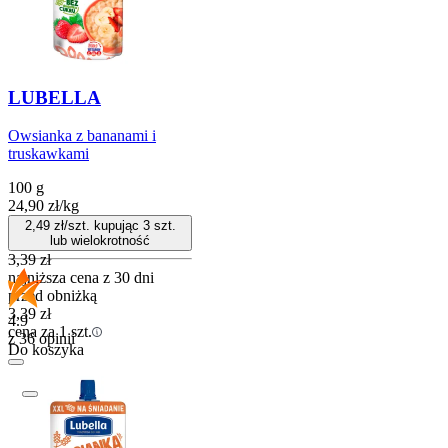
LUBELLA
Owsianka z bananami i
truskawkami
100 g
24,90
zł
/
kg
2,49
zł/szt. kupując
3
szt.
lub wielokrotność
3,39
zł
najniższa cena z 30 dni
przed obniżką
3,39
zł
4.9
cena za 1 szt.
z 36 opinii
Do koszyka