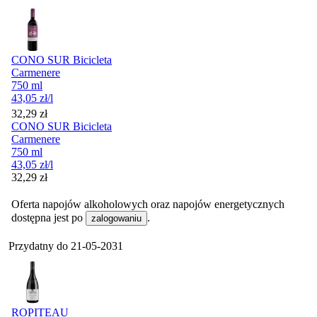
CONO SUR Bicicleta
Carmenere
750 ml
43,05
zł
/l
Cena
32,29
zł
CONO SUR Bicicleta
Carmenere
750 ml
43,05
zł
/l
Cena
32,29
zł
Oferta napojów alkoholowych oraz napojów energetycznych
dostępna jest po
.
zalogowaniu
Przydatny do
21-05-2031
ROPITEAU