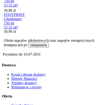
750 ml
53,32
zł
/l
Cena
39,99
zł
FOOTPRINT
Chardonnay
750 ml
53,32
zł
/l
Cena
39,99
zł
Oferta napojów alkoholowych oraz napojów energetycznych
dostępna jest po
.
zalogowaniu
Przydatny do
10-07-2031
Dostawa
Koszt i obszar dostawy
Metody Płatności
Terminy dostawy
Reklamacje i zwroty
Oferta