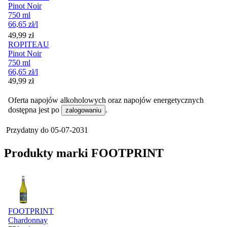
Pinot Noir
750 ml
66,65
zł
/l
Cena
49,99
zł
ROPITEAU
Pinot Noir
750 ml
66,65
zł
/l
Cena
49,99
zł
Oferta napojów alkoholowych oraz napojów energetycznych
dostępna jest po
.
zalogowaniu
Przydatny do
05-07-2031
Produkty marki FOOTPRINT
FOOTPRINT
Chardonnay