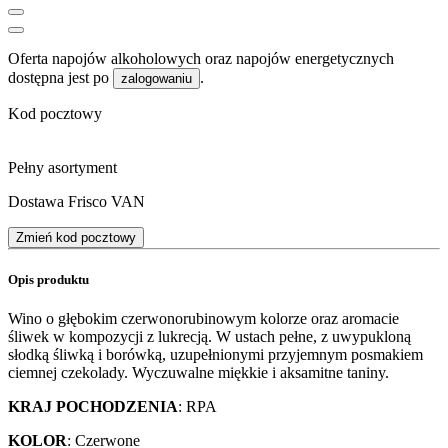
Oferta napojów alkoholowych oraz napojów energetycznych
dostępna jest po
.
zalogowaniu
Kod pocztowy
Pełny asortyment
Dostawa Frisco VAN
Zmień kod pocztowy
Opis produktu
Wino o głębokim czerwonorubinowym kolorze oraz aromacie
śliwek w kompozycji z lukrecją. W ustach pełne, z uwypukloną
słodką śliwką i borówką, uzupełnionymi przyjemnym posmakiem
ciemnej czekolady. Wyczuwalne miękkie i aksamitne taniny.
KRAJ POCHODZENIA
: RPA
KOLOR
: Czerwone