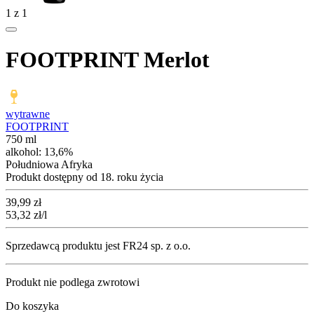
1
z
1
FOOTPRINT Merlot
wytrawne
FOOTPRINT
750 ml
alkohol:
13,6%
Południowa Afryka
Produkt dostępny od 18. roku życia
Cena
39,99
zł
53,32
zł
/l
Sprzedawcą produktu jest FR24 sp. z o.o.
Produkt nie podlega zwrotowi
Do koszyka