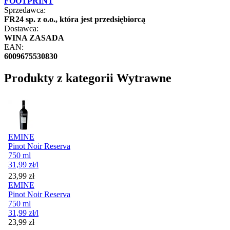
FOOTPRINT
Sprzedawca:
FR24 sp. z o.o., która jest przedsiębiorcą
Dostawca:
WINA ZASADA
EAN:
6009675530830
Produkty z kategorii Wytrawne
EMINE
Pinot Noir Reserva
750 ml
31,99
zł
/l
Cena
23,99
zł
EMINE
Pinot Noir Reserva
750 ml
31,99
zł
/l
Cena
23,99
zł