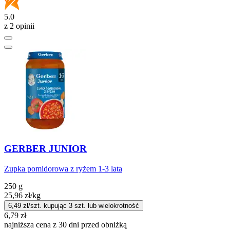
5.0
z 2 opinii
GERBER JUNIOR
Zupka pomidorowa z ryżem 1-3 lata
250 g
25,96
zł
/kg
6,49
zł/szt. kupując
3
szt.
lub wielokrotność
6,79
zł
najniższa cena z 30 dni przed obniżką