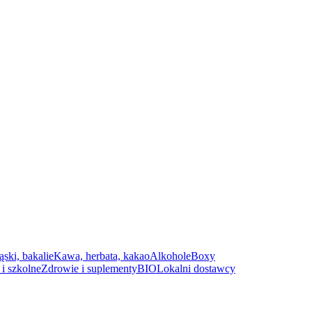
ąski, bakalie
Kawa, herbata, kakao
Alkohole
Boxy
i szkolne
Zdrowie i suplementy
BIO
Lokalni dostawcy