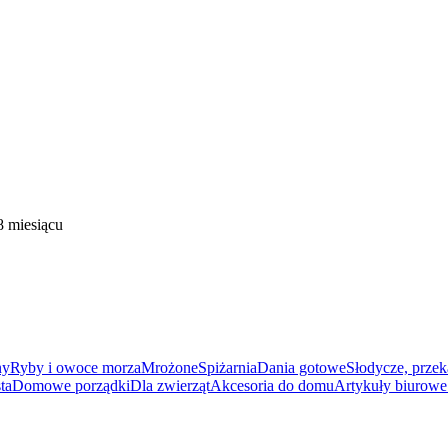
 miesiącu
ny
Ryby i owoce morza
Mrożone
Spiżarnia
Dania gotowe
Słodycze, przek
ta
Domowe porządki
Dla zwierząt
Akcesoria do domu
Artykuły biurowe 