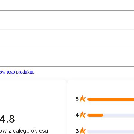
ów tego produktu.
5
4
4.8
ntów
z całego okresu
3