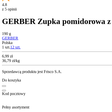
4.8
z 5 opinii
GERBER Zupka pomidorowa z ry
190 g
GERBER
Polska
1 szt.
12
szt.
Cena
6,99
zł
36,79
zł
/kg
Sprzedawcą produktu jest Frisco S.A.
Do koszyka
Kod pocztowy
Pełny asortyment