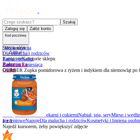
Czego szukasz?
Szukaj
Zaloguj się
Załóż konto
Kod pocztowy
Strona główna
Mój koszyk
0
,
00
zł
Dla malucha i rodziców
Kategorie
Kategorie sklepu
Zupki i obiadki
Rabatówka
Zupki od 7 miesiąca
Outlet
GERBER Zupka pomidorowa z ryżem i indykiem dla niemowląt po 8
Promocje
Nowości
Kupony
Dla Biura
Warzywa i owoce
Z piekarni i cukierni
Nabiał, jaja, sery
Mięso i wędli
prezentowe
Napoje
Dla malucha i rodziców
Kosmetyki i higiena osobis
1
z
1
Najedź kursorem, żeby powiększyć zdjęcie