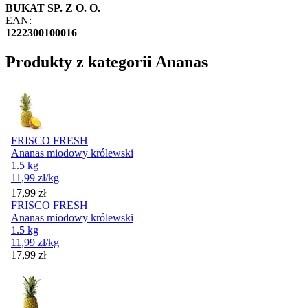
BUKAT SP. Z O. O.
EAN:
1222300100016
Produkty z kategorii Ananas
FRISCO FRESH
Ananas miodowy królewski
1.5 kg
11,99
zł
/kg
Cena
17,99
zł
FRISCO FRESH
Ananas miodowy królewski
1.5 kg
11,99
zł
/kg
Cena
17,99
zł