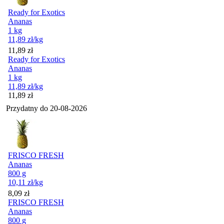
Ready for Exotics
Ananas
1 kg
11,89
zł
/kg
Cena
11,89
zł
Ready for Exotics
Ananas
1 kg
11,89
zł
/kg
Cena
11,89
zł
Przydatny do
20-08-2026
FRISCO FRESH
Ananas
800 g
10,11
zł
/kg
Cena
8,09
zł
FRISCO FRESH
Ananas
800 g