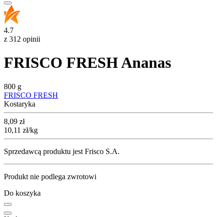
4.7
z 312 opinii
FRISCO FRESH Ananas
800 g
FRISCO FRESH
Kostaryka
Cena
8,09
zł
10,11
zł
/kg
Sprzedawcą produktu jest Frisco S.A.
Produkt nie podlega zwrotowi
Do koszyka