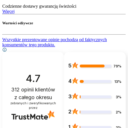
Codzienne dostawy gwarancją świeżości
Więcej
Wartości odżywcze
Wszystkie prezentowane opinie pochodzą od faktycznych
konsumentów tego produktu.
5
79%
4.7
4
13%
312
opinii klientów
3
z całego okresu
3%
zebranych i zweryfikowanych
przez
2
2%
1
2%