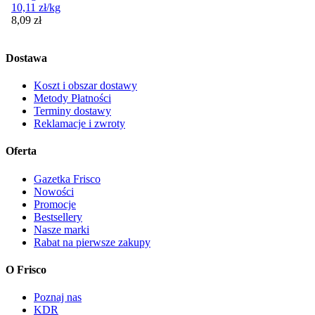
10,11
zł
/kg
Cena
8,09
zł
Dostawa
Koszt i obszar dostawy
Metody Płatności
Terminy dostawy
Reklamacje i zwroty
Oferta
Gazetka Frisco
Nowości
Promocje
Bestsellery
Nasze marki
Rabat na pierwsze zakupy
O Frisco
Poznaj nas
KDR