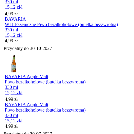
330 ml
15,12
zł
/l
Cena
4,99
zł
BAVARIA
WIT Pszeniczne Piwo bezalkoholowe (butelka bezzwrotna)
330 ml
15,12
zł
/l
Cena
4,99
zł
Przydatny do
30-10-2027
BAVARIA Apple Malt
Piwo bezalkoholowe (butelka bezzwrotna)
330 ml
15,12
zł
/l
Cena
4,99
zł
BAVARIA Apple Malt
Piwo bezalkoholowe (butelka bezzwrotna)
330 ml
15,12
zł
/l
Cena
4,99
zł
Przydatny do
30-07-2027