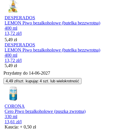
DESPERADOS
LEMON Piwo bezalkoholowe (butelka bezzwrotna)
400 ml
13,72
zł
/l
Cena
5,49
zł
DESPERADOS
LEMON Piwo bezalkoholowe (butelka bezzwrotna)
400 ml
13,72
zł
/l
Cena
5,49
zł
Przydatny do
14-06-2027
4,49
zł/szt. kupując
4
szt.
lub wielokrotność
CORONA
Cero Piwo bezalkoholowe (puszka zwrotna)
330 ml
13,61
zł
/l
Kaucja: + 0,50 zł