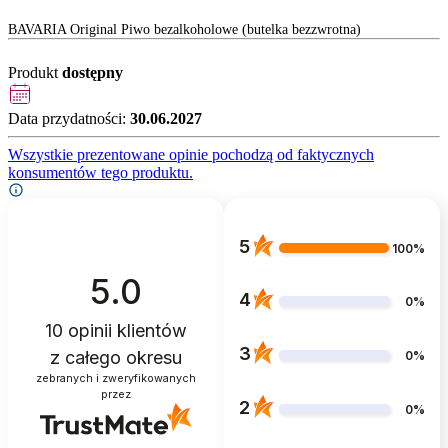
BAVARIA Original Piwo bezalkoholowe (butelka bezzwrotna)
Produkt
dostępny
Data przydatności:
30.06.2027
Wszystkie prezentowane opinie pochodzą od faktycznych
konsumentów tego produktu.
5
100%
5.0
4
0%
10
opinii klientów
3
z całego okresu
0%
zebranych i zweryfikowanych
przez
2
0%