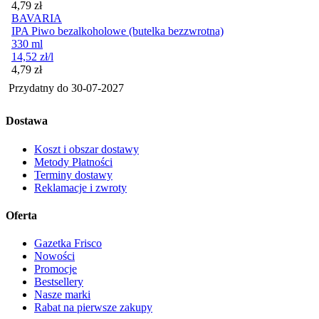
Cena
4,79
zł
BAVARIA
IPA Piwo bezalkoholowe (butelka bezzwrotna)
330 ml
14,52
zł
/l
Cena
4,79
zł
Przydatny do
30-07-2027
Dostawa
Koszt i obszar dostawy
Metody Płatności
Terminy dostawy
Reklamacje i zwroty
Oferta
Gazetka Frisco
Nowości
Promocje
Bestsellery
Nasze marki
Rabat na pierwsze zakupy