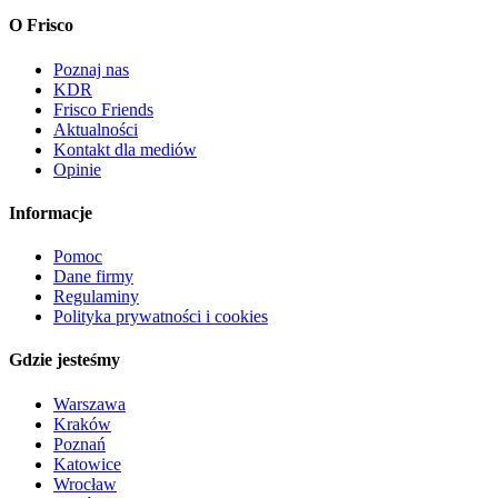
O Frisco
Poznaj nas
KDR
Frisco Friends
Aktualności
Kontakt dla mediów
Opinie
Informacje
Pomoc
Dane firmy
Regulaminy
Polityka prywatności i cookies
Gdzie jesteśmy
Warszawa
Kraków
Poznań
Katowice
Wrocław