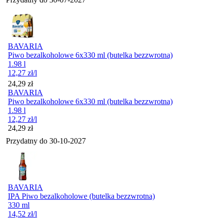
BAVARIA
Piwo bezalkoholowe 6x330 ml (butelka bezzwrotna)
1.98 l
12,27
zł
/l
Cena
24,29
zł
BAVARIA
Piwo bezalkoholowe 6x330 ml (butelka bezzwrotna)
1.98 l
12,27
zł
/l
Cena
24,29
zł
Przydatny do
30-10-2027
BAVARIA
IPA Piwo bezalkoholowe (butelka bezzwrotna)
330 ml
14,52
zł
/l