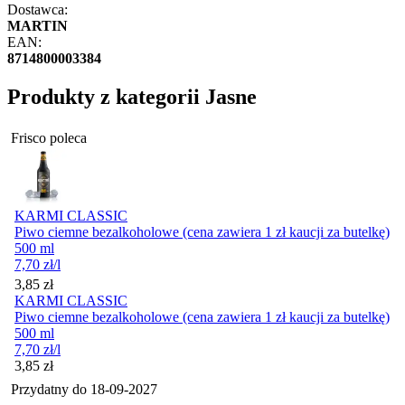
Dostawca:
MARTIN
EAN:
8714800003384
Produkty z kategorii Jasne
Frisco poleca
KARMI CLASSIC
Piwo ciemne bezalkoholowe (cena zawiera 1 zł kaucji za butelkę)
500 ml
7,70
zł
/l
Cena
3,85
zł
KARMI CLASSIC
Piwo ciemne bezalkoholowe (cena zawiera 1 zł kaucji za butelkę)
500 ml
7,70
zł
/l
Cena
3,85
zł
Przydatny do
18-09-2027