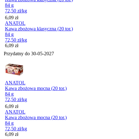
84 g
72,50
zł
/kg
Cena
6,09
zł
ANATOL
Kawa zbożowa klasyczna (20 tor.)
84 g
72,50
zł
/kg
Cena
6,09
zł
Przydatny do
30-05-2027
ANATOL
Kawa zbożowa mocna (20 tor.)
84 g
72,50
zł
/kg
Cena
6,09
zł
ANATOL
Kawa zbożowa mocna (20 tor.)
84 g
72,50
zł
/kg
Cena
6,09
zł