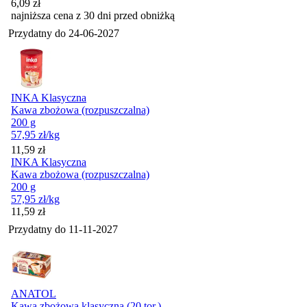
6,09
zł
najniższa cena z 30 dni przed obniżką
Przydatny do
24-06-2027
INKA Klasyczna
Kawa zbożowa (rozpuszczalna)
200 g
57,95
zł
/kg
Cena
11,59
zł
INKA Klasyczna
Kawa zbożowa (rozpuszczalna)
200 g
57,95
zł
/kg
Cena
11,59
zł
Przydatny do
11-11-2027
ANATOL
Kawa zbożowa klasyczna (20 tor.)