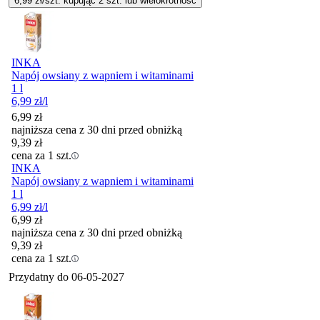
6,99
zł/szt. kupując
2
szt.
lub wielokrotność
INKA
Napój owsiany z wapniem i witaminami
1 l
6,99
zł
/l
6,99
zł
najniższa cena z 30 dni przed obniżką
9,39
zł
cena za 1 szt.
INKA
Napój owsiany z wapniem i witaminami
1 l
6,99
zł
/l
6,99
zł
najniższa cena z 30 dni przed obniżką
9,39
zł
cena za 1 szt.
Przydatny do
06-05-2027