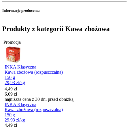
Informacje producenta
Produkty z kategorii Kawa zbożowa
Promocja
INKA Klasyczna
Kawa zbożowa (rozpuszczalna)
150 g
29,93
zł
/kg
Cena promocyjna
4,49
zł
6,09
zł
najniższa cena z 30 dni przed obniżką
INKA Klasyczna
Kawa zbożowa (rozpuszczalna)
150 g
29,93
zł
/kg
Cena promocyjna
4,49
zł