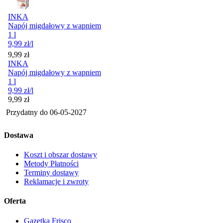
INKA
Napój migdałowy z wapniem
1 l
9,99
zł
/l
Cena
9,99
zł
INKA
Napój migdałowy z wapniem
1 l
9,99
zł
/l
Cena
9,99
zł
Przydatny do
06-05-2027
Dostawa
Koszt i obszar dostawy
Metody Płatności
Terminy dostawy
Reklamacje i zwroty
Oferta
Gazetka Frisco