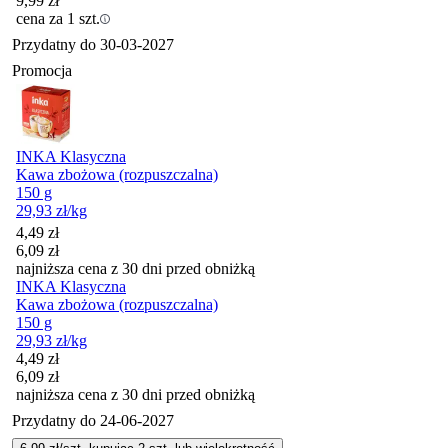
9,99
zł
cena za 1 szt.
Przydatny do
30-03-2027
Promocja
INKA Klasyczna
Kawa zbożowa (rozpuszczalna)
150 g
29,93
zł
/kg
Cena promocyjna
4,49
zł
6,09
zł
najniższa cena z 30 dni przed obniżką
INKA Klasyczna
Kawa zbożowa (rozpuszczalna)
150 g
29,93
zł
/kg
Cena promocyjna
4,49
zł
6,09
zł
najniższa cena z 30 dni przed obniżką
Przydatny do
24-06-2027