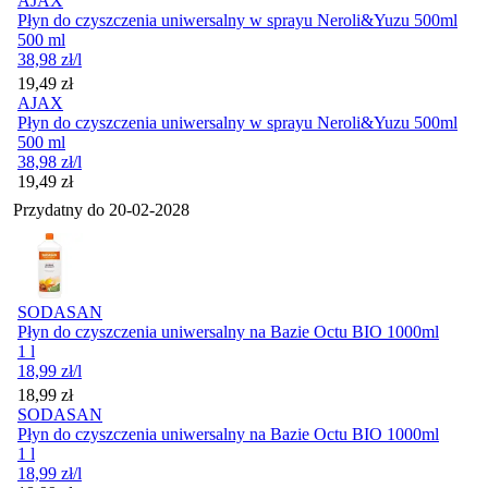
AJAX
Płyn do czyszczenia uniwersalny w sprayu Neroli&Yuzu 500ml
500 ml
38,98
zł
/l
Cena
19,49
zł
AJAX
Płyn do czyszczenia uniwersalny w sprayu Neroli&Yuzu 500ml
500 ml
38,98
zł
/l
Cena
19,49
zł
Przydatny do
20-02-2028
SODASAN
Płyn do czyszczenia uniwersalny na Bazie Octu BIO 1000ml
1 l
18,99
zł
/l
Cena
18,99
zł
SODASAN
Płyn do czyszczenia uniwersalny na Bazie Octu BIO 1000ml
1 l
18,99
zł
/l