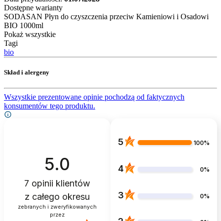
Dostępne warianty
SODASAN Płyn do czyszczenia przeciw Kamieniowi i Osadowi
BIO 1000ml
Pokaż wszystkie
Tagi
bio
Skład i alergeny
Wszystkie prezentowane opinie pochodzą od faktycznych
konsumentów tego produktu.
5
100%
5.0
4
0%
7
opinii klientów
3
z całego okresu
0%
zebranych i zweryfikowanych
przez