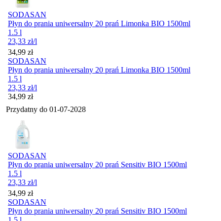
SODASAN
Płyn do prania uniwersalny 20 prań Limonka BIO 1500ml
1.5 l
23,33
zł
/l
Cena
34,99
zł
SODASAN
Płyn do prania uniwersalny 20 prań Limonka BIO 1500ml
1.5 l
23,33
zł
/l
Cena
34,99
zł
Przydatny do
01-07-2028
SODASAN
Płyn do prania uniwersalny 20 prań Sensitiv BIO 1500ml
1.5 l
23,33
zł
/l
Cena
34,99
zł
SODASAN
Płyn do prania uniwersalny 20 prań Sensitiv BIO 1500ml
1.5 l