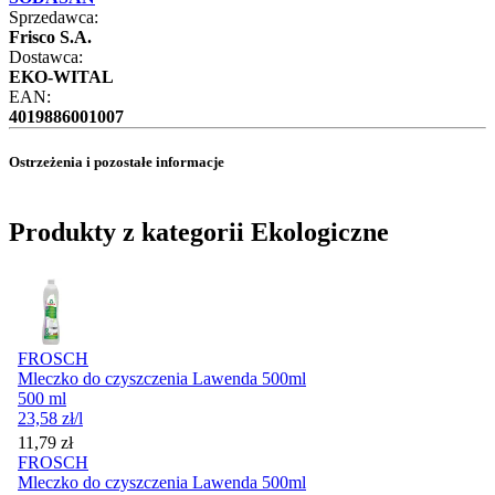
Sprzedawca:
Frisco S.A.
Dostawca:
EKO-WITAL
EAN:
4019886001007
Ostrzeżenia i pozostałe informacje
Produkty z kategorii Ekologiczne
FROSCH
Mleczko do czyszczenia Lawenda 500ml
500 ml
23,58
zł
/l
Cena
11,79
zł
FROSCH
Mleczko do czyszczenia Lawenda 500ml