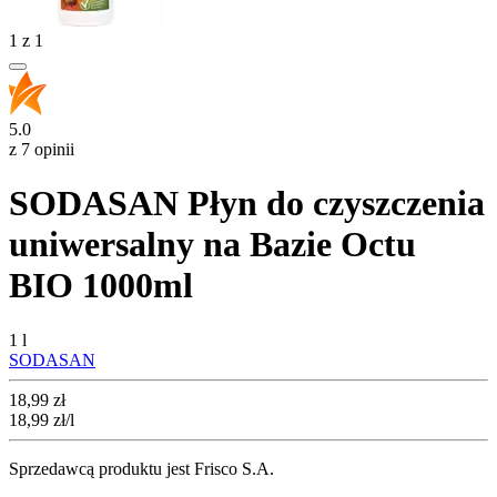
1
z
1
5.0
z 7 opinii
SODASAN Płyn do czyszczenia
uniwersalny na Bazie Octu
BIO 1000ml
1 l
SODASAN
Cena
18,99
zł
18,99
zł
/l
Sprzedawcą produktu jest Frisco S.A.