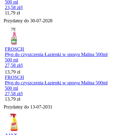
500 ml
23,58
zł
/l
Cena
11,79
zł
Przydatny do
30-07-2028
FROSCH
Płyn do czyszczenia Łazienki w sprayu Malina 500ml
500 ml
27,58
zł
/l
Cena
13,79
zł
FROSCH
Płyn do czyszczenia Łazienki w sprayu Malina 500ml
500 ml
27,58
zł
/l
Cena
13,79
zł
Przydatny do
13-07-2031