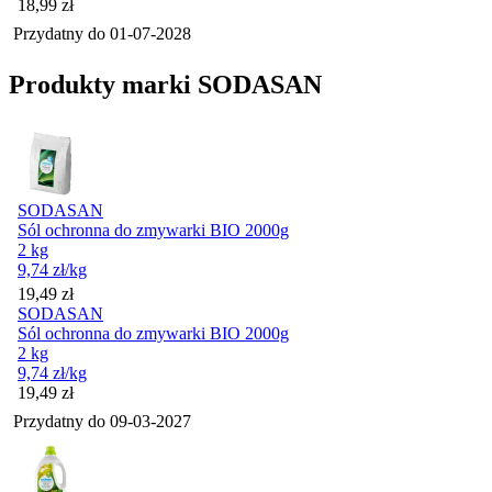
Cena
18,99
zł
Przydatny do
01-07-2028
Produkty marki SODASAN
SODASAN
Sól ochronna do zmywarki BIO 2000g
2 kg
9,74
zł
/kg
Cena
19,49
zł
SODASAN
Sól ochronna do zmywarki BIO 2000g
2 kg
9,74
zł
/kg
Cena
19,49
zł
Przydatny do
09-03-2027