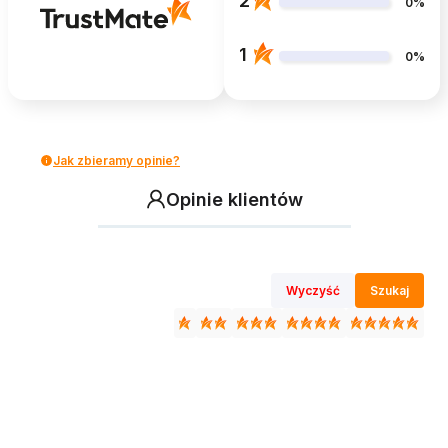
2
0%
1
0%
Jak zbieramy opinie?
Opinie klientów
Wyczyść
Szukaj