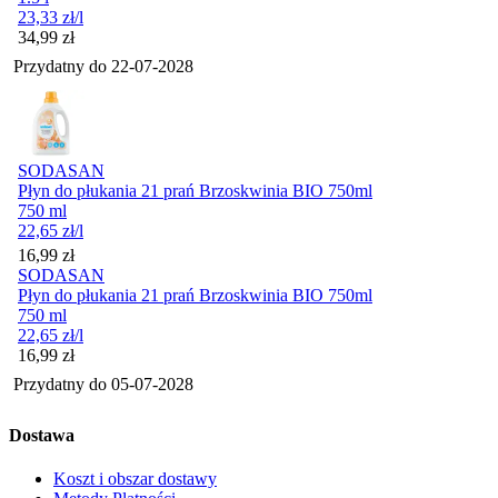
23,33
zł
/l
Cena
34,99
zł
Przydatny do
22-07-2028
SODASAN
Płyn do płukania 21 prań Brzoskwinia BIO 750ml
750 ml
22,65
zł
/l
Cena
16,99
zł
SODASAN
Płyn do płukania 21 prań Brzoskwinia BIO 750ml
750 ml
22,65
zł
/l
Cena
16,99
zł
Przydatny do
05-07-2028
Dostawa
Koszt i obszar dostawy