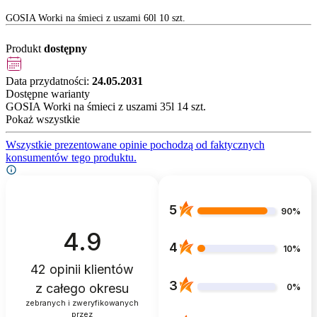
GOSIA Worki na śmieci z uszami 60l 10 szt.
Produkt
dostępny
Data przydatności:
24.05.2031
Dostępne warianty
GOSIA Worki na śmieci z uszami 35l 14 szt.
Pokaż wszystkie
Wszystkie prezentowane opinie pochodzą od faktycznych
konsumentów tego produktu.
5
90%
4.9
4
10%
42
opinii klientów
3
z całego okresu
0%
zebranych i zweryfikowanych
przez