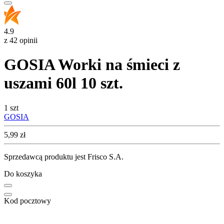
4.9
z 42 opinii
GOSIA Worki na śmieci z
uszami 60l 10 szt.
1 szt
GOSIA
Cena
5,99
zł
Sprzedawcą produktu jest Frisco S.A.
Do koszyka
Kod pocztowy