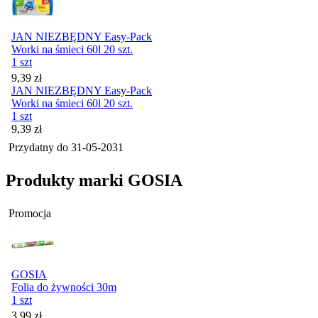
JAN NIEZBĘDNY Easy-Pack
Worki na śmieci 60l 20 szt.
1 szt
Cena
9,39
zł
JAN NIEZBĘDNY Easy-Pack
Worki na śmieci 60l 20 szt.
1 szt
Cena
9,39
zł
Przydatny do
31-05-2031
Produkty marki GOSIA
Promocja
GOSIA
Folia do żywności 30m
1 szt
Cena promocyjna
3,99
zł