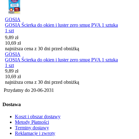
GOSIA
GOSIA Ścierka do okien i luster zero smug PVA 1 sztuka
1 szt
Cena promocyjna
9,89
zł
10,69
zł
najniższa cena z 30 dni przed obniżką
GOSIA
GOSIA Ścierka do okien i luster zero smug PVA 1 sztuka
1 szt
Cena promocyjna
9,89
zł
10,69
zł
najniższa cena z 30 dni przed obniżką
Przydatny do
20-06-2031
Dostawa
Koszt i obszar dostawy
Metody Płatności
Terminy dostawy
Reklamacje i zwroty