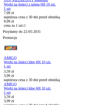
JAN NIEZBĘDNY Magnum
Worki na śmieci z taśmą 60l 10 szt.
1 szt
7,99
zł
najniższa cena z 30 dni przed obniżką
9,99
zł
cena za 1 szt.
Przydatny do
22-05-2031
Promocja
AMIGO
Worki na śmieci ldpe 60l 10 szt.
1 szt
Cena promocyjna
3,59
zł
3,99
zł
najniższa cena z 30 dni przed obniżką
AMIGO
Worki na śmieci ldpe 60l 10 szt.
1 szt
Cena promocyjna
3,59
zł
3,99
zł