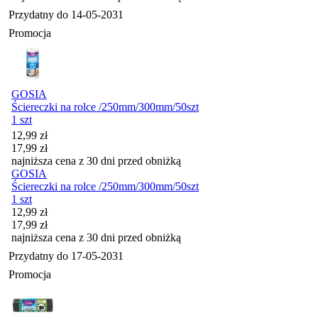
Przydatny do
14-05-2031
Promocja
GOSIA
Ściereczki na rolce /250mm/300mm/50szt
1 szt
Cena promocyjna
12,99
zł
17,99
zł
najniższa cena z 30 dni przed obniżką
GOSIA
Ściereczki na rolce /250mm/300mm/50szt
1 szt
Cena promocyjna
12,99
zł
17,99
zł
najniższa cena z 30 dni przed obniżką
Przydatny do
17-05-2031
Promocja