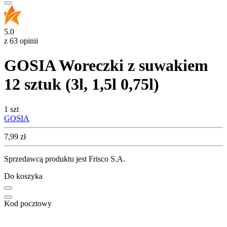
5.0
z 63 opinii
GOSIA Woreczki z suwakiem
12 sztuk (3l, 1,5l 0,75l)
1 szt
GOSIA
Cena
7,99
zł
Sprzedawcą produktu jest Frisco S.A.
Do koszyka
Kod pocztowy