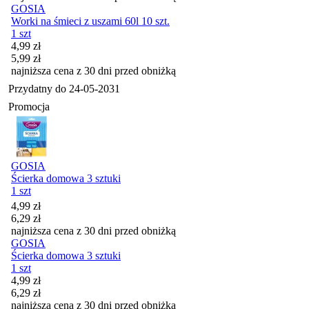
GOSIA
Worki na śmieci z uszami 60l 10 szt.
1 szt
Cena promocyjna
4,99
zł
5,99
zł
najniższa cena z 30 dni przed obniżką
Przydatny do
24-05-2031
Promocja
GOSIA
Ścierka domowa 3 sztuki
1 szt
Cena promocyjna
4,99
zł
6,29
zł
najniższa cena z 30 dni przed obniżką
GOSIA
Ścierka domowa 3 sztuki
1 szt
Cena promocyjna
4,99
zł
6,29
zł
najniższa cena z 30 dni przed obniżką