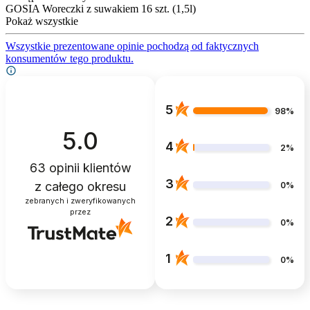
GOSIA Woreczki z suwakiem 16 szt. (1,5l)
Pokaż wszystkie
Wszystkie prezentowane opinie pochodzą od faktycznych
konsumentów tego produktu.
5
98%
5.0
4
2%
63
opinii klientów
3
z całego okresu
0%
zebranych i zweryfikowanych
przez
2
0%
1
0%