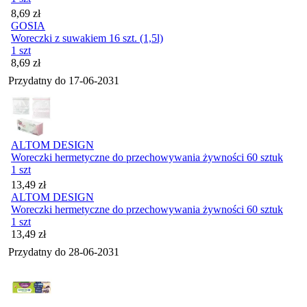
Cena
8,69
zł
GOSIA
Woreczki z suwakiem 16 szt. (1,5l)
1 szt
Cena
8,69
zł
Przydatny do
17-06-2031
ALTOM DESIGN
Woreczki hermetyczne do przechowywania żywności 60 sztuk
1 szt
Cena
13,49
zł
ALTOM DESIGN
Woreczki hermetyczne do przechowywania żywności 60 sztuk
1 szt
Cena
13,49
zł
Przydatny do
28-06-2031