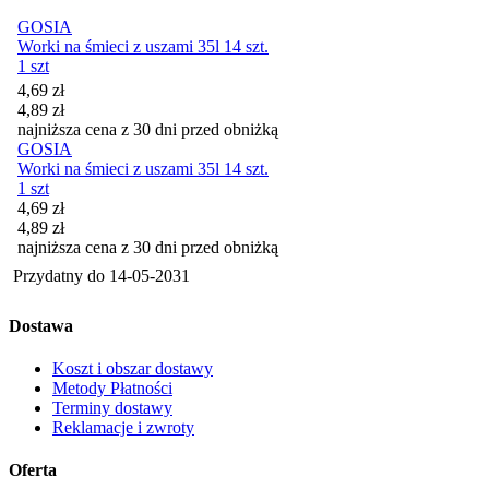
GOSIA
Worki na śmieci z uszami 35l 14 szt.
1 szt
Cena promocyjna
4,69
zł
4,89
zł
najniższa cena z 30 dni przed obniżką
GOSIA
Worki na śmieci z uszami 35l 14 szt.
1 szt
Cena promocyjna
4,69
zł
4,89
zł
najniższa cena z 30 dni przed obniżką
Przydatny do
14-05-2031
Dostawa
Koszt i obszar dostawy
Metody Płatności
Terminy dostawy
Reklamacje i zwroty
Oferta