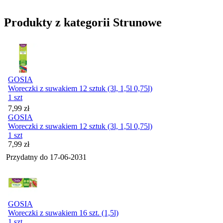
Produkty z kategorii Strunowe
GOSIA
Woreczki z suwakiem 12 sztuk (3l, 1,5l 0,75l)
1 szt
Cena
7,99
zł
GOSIA
Woreczki z suwakiem 12 sztuk (3l, 1,5l 0,75l)
1 szt
Cena
7,99
zł
Przydatny do
17-06-2031
GOSIA
Woreczki z suwakiem 16 szt. (1,5l)
1 szt