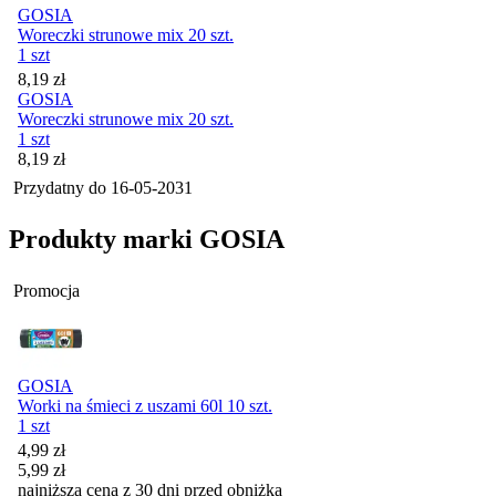
GOSIA
Woreczki strunowe mix 20 szt.
1 szt
Cena
8,19
zł
GOSIA
Woreczki strunowe mix 20 szt.
1 szt
Cena
8,19
zł
Przydatny do
16-05-2031
Produkty marki GOSIA
Promocja
GOSIA
Worki na śmieci z uszami 60l 10 szt.
1 szt
Cena promocyjna
4,99
zł
5,99
zł
najniższa cena z 30 dni przed obniżką