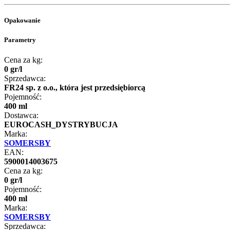
Opakowanie
Parametry
Cena za kg:
0
gr
/
l
Sprzedawca:
FR24 sp. z o.o., która jest przedsiębiorcą
Pojemność:
400 ml
Dostawca:
EUROCASH_DYSTRYBUCJA
Marka:
SOMERSBY
EAN:
5900014003675
Cena za kg:
0
gr
/
l
Pojemność:
400 ml
Marka:
SOMERSBY
Sprzedawca: