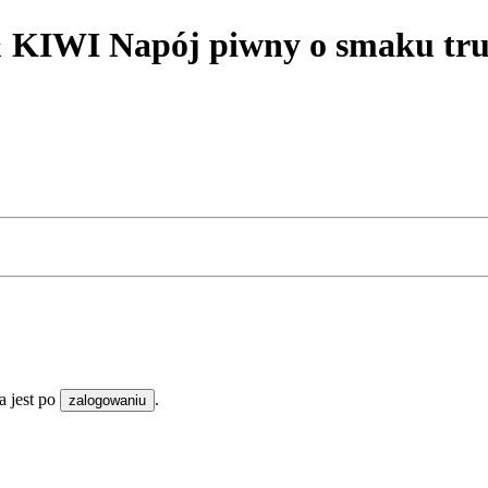
 Napój piwny o smaku truska
 jest po
.
zalogowaniu