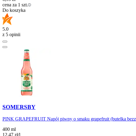
cena za 1 szt.
Do koszyka
5.0
z 5 opinii
SOMERSBY
PINK GRAPEFRUIT Napój piwny o smaku grapefruit (butelka bezz
400 ml
12,47
zł
/l