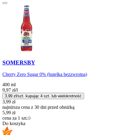
SOMERSBY
Cherry Zero Sugar 0% (butelka bezzwrotna)
400 ml
9,97
zł
/l
3,99
zł/szt. kupując
4
szt.
lub wielokrotność
3,99
zł
najniższa cena z 30 dni przed obniżką
5,99
zł
cena za 1 szt.
Do koszyka