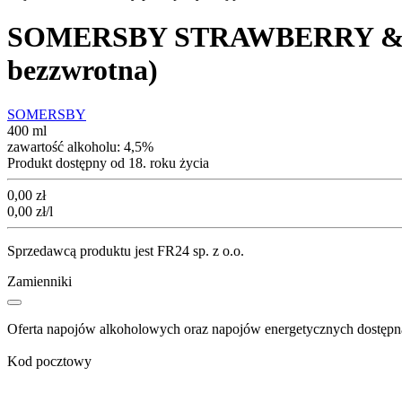
SOMERSBY STRAWBERRY & KIWI
bezzwrotna)
SOMERSBY
400 ml
zawartość alkoholu:
4,5%
Produkt dostępny od 18. roku życia
Cena
0,00
zł
0,00
zł
/l
Sprzedawcą produktu jest FR24 sp. z o.o.
Zamienniki
Oferta napojów alkoholowych oraz napojów energetycznych dostępna
Kod pocztowy