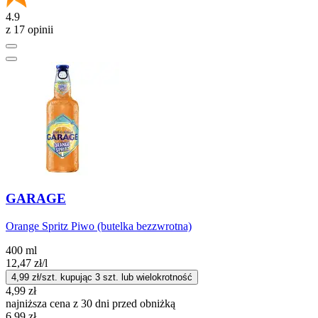
4.9
z 17 opinii
GARAGE
Orange Spritz Piwo (butelka bezzwrotna)
400 ml
12,47
zł
/l
4,99
zł/szt. kupując
3
szt.
lub wielokrotność
4,99
zł
najniższa cena z 30 dni przed obniżką
6,99
zł