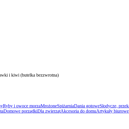
i kiwi (butelka bezzwrotna)
ny
Ryby i owoce morza
Mrożone
Spiżarnia
Dania gotowe
Słodycze, przek
ta
Domowe porządki
Dla zwierząt
Akcesoria do domu
Artykuły biurowe 