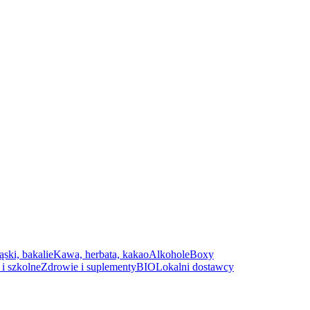
ąski, bakalie
Kawa, herbata, kakao
Alkohole
Boxy
i szkolne
Zdrowie i suplementy
BIO
Lokalni dostawcy